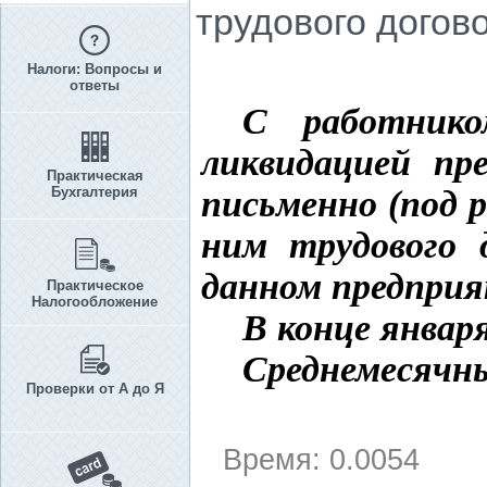
трудового догов
Налоги: Вопросы и
ответы
С работнико
ликвидацией пр
Практическая
Бухгалтерия
письменно (под 
ним трудового 
данном предприят
Практическое
Налогообложение
В конце январ
Среднемесячн
Проверки от А до Я
Время: 0.0054