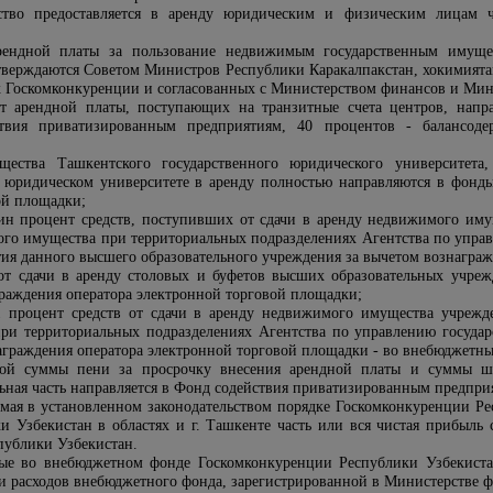
ство предоставляется в аренду юридическим и физическим лицам ч
рендной платы за пользование недвижимым государственным имущес
утверждаются Советом Министров Республики Каракалпакстан, хокимията
х Госкомконкуренции и согласованных с Министерством финансов и Мин
от арендной платы, поступающих на транзитные счета центров, напр
твия приватизированным предприятиям, 40 процентов - балансоде
щества Ташкентского государственного юридического университет
 юридическом университете в аренду полностью направляются в фонд
ой площадки;
дин процент средств, поступивших от сдачи в аренду недвижимого им
ого имущества при территориальных подразделениях Агентства по упра
ития данного высшего образовательного учреждения за вычетом вознагра
от сдачи в аренду столовых и буфетов высших образовательных учре
раждения оператора электронной торговой площадки;
1 процент средств от сдачи в аренду недвижимого имущества учрежд
при территориальных подразделениях Агентства по управлению государ
знаграждения оператора электронной торговой площадки - во внебюджетн
ой суммы пени за просрочку внесения арендной платы и суммы шт
льная часть направляется в Фонд содействия приватизированным предпри
емая в установленном законодательством порядке Госкомконкуренции Р
и Узбекистан в областях и г. Ташкенте часть или вся чистая прибыль
публики Узбекистан.
ые во внебюджетном фонде Госкомконкуренции Республики Узбекистан
и расходов внебюджетного фонда, зарегистрированной в Министерстве 