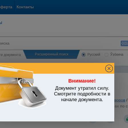
оферта
Контакты
ы
Расширенный поиск
Русский
Ўзбекча
сте документа
Внимание!
Документ утратил силу.
ЬСТВО УЗБЕКИСТАНА
Смотрите подробности в
начале документа.
анское и семейное законодательство
/
Отдельные виды договоров
/
стров Республики Узбекистан от 08.04.2009 г. N 102 "О мерах по
"