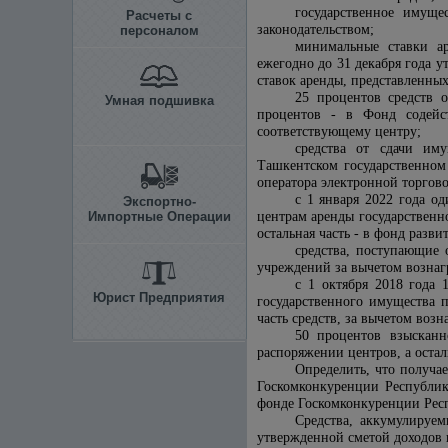
государственное имуще
Расчеты с
законодательством;
персоналом
минимальные ставки а
ежегодно до 31 декабря года 
ставок аренды, представленны
25 процентов средств 
Умная подшивка
процентов - в Фонд содейс
соответствующему центру;
средства от сдачи иму
Ташкентском государственном
оператора электронной торгов
с 1 января 2022 года о
Экспортно-
Импортные Операции
центрам аренды государственн
остальная часть - в фонд разв
средства, поступающие 
учреждений за вычетом вознаг
с 1 октября 2018 года 
Юрист Предприятия
государственного имущества 
часть средств, за вычетом во
50 процентов взысканн
распоряжении центров, а оста
Определить, что получа
Госкомконкуренции Республик
фонде Госкомконкуренции Рес
Средства, аккумулируем
утвержденной сметой доходов 