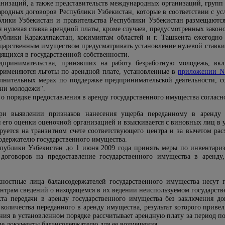
анизаций, а также представительств международных организаций, групп
ародных договоров Республики Узбекистан, которые в соответствии с 
лики Узбекистан и правительства Республики Узбекистан размещаются
я нулевая ставка арендной платы, кроме случаев, предусмотренных закон
ублики Каракалпакстан, хокимиятам областей и г. Ташкента ежегодн
дарственным имуществом предусматривать установление нулевой ставки
дящихся в государственной собственности.
едпринимательства, принявших на работу безработную молодежь, вк
рименяются льготы по арендной плате, установленные в
приложении N
лнительных мерах по поддержке предпринимательской деятельности, со
ени молодежи".
о порядке предоставления в аренду государственного имущества соглас
при выявлении признаков нанесения ущерба переданному в аренду
я его оценки оценочной организацией и взыскивается с виновных лиц в 
уется на транзитном счете соответствующего центра и за вычетом рас
содержателю государственного имущества.
публики Узбекистан до 1 июня 2009 года принять меры по инвентариз
 договоров на предоставление государственного имущества в аренд
жностные лица балансодержателей государственного имущества несут 
ентрам сведений о находящемся в их ведении неиспользуемом государст
та передачи в аренду государственного имущества без заключения д
 количества переданного в аренду имущества, результат которого приве
ния в установленном порядке рассчитывает арендную плату за период 
ие документы балансодержателю для ее возмещения.