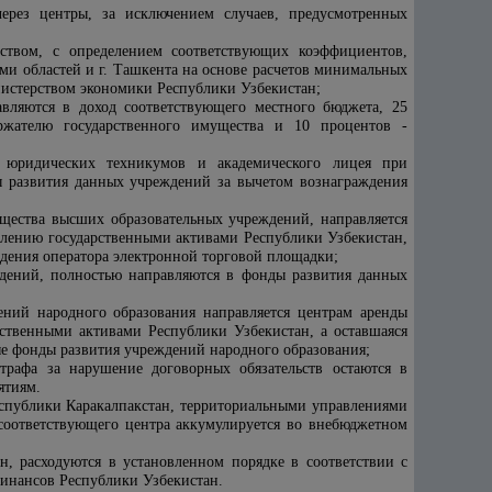
ерез центры, за исключением случаев, предусмотренных
твом, с определением соответствующих коэффициентов,
ми областей и г. Ташкента на основе расчетов минимальных
истерством экономики Республики Узбекистан;
авляются в доход соответствующего местного бюджета, 25
ржателю государственного имущества и 10 процентов -
а, юридических техникумов и академического лицея при
ы развития данных учреждений за вычетом вознаграждения
ущества высших образовательных учреждений, направляется
влению государственными активами Республики Узбекистан,
ждения оператора электронной торговой площадки;
ждений, полностью направляются в фонды развития данных
ений народного образования направляется центрам аренды
ственными активами Республики Узбекистан, а оставшаяся
ые фонды развития учреждений народного образования;
рафа за нарушение договорных обязательств остаются в
ятиям.
еспублики Каракалпакстан, территориальными управлениями
 соответствующего центра аккумулируется во внебюджетном
, расходуются в установленном порядке в соответствии с
финансов Республики Узбекистан.