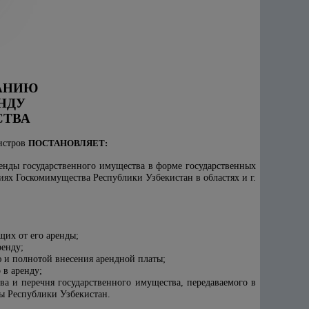
АНИЮ
НДУ
ТВА
нистров
ПОСТАНОВЛЯЕТ:
енды государственного имущества в форме государственных
ях Госкомимущества Республики Узбекистан в областях и г.
щих от его аренды;
ренду;
ю и полнотой внесения арендной платы;
 в аренду;
а и перечня государственного имущества, передаваемого в
ы Республики Узбекистан.