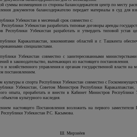
ой суммы возмещения со стороны балансодержателя центр по месту расп
вления документов балансодержателю передает материалы в суд для 
ублики Узбекистан в месячный срок совместно с:
Республики Узбекистан разработать типовые договоры аренды государс
в Республики Узбекистан разработать и утвердить типовой устав ц
ублики Каракалпакстан, хокимиятами областей и г. Ташкента обеспе
ированными специалистами.
спублики Узбекистан совместно с заинтересованными министерствам
ний в законодательство, вытекающих из настоящего постановления.
го и хозяйственного управления и органам государственной власти на 
им постановлением.
ам культуры и спорта Республики Узбекистан совместно с Госкомимуще
блики Узбекистан, Советом Министров Республики Каракалпакстан, х
ного опыта, проработать и внести в Кабинет Министров Республики
объектов культурного наследия.
нением настоящего Постановления возложить на первого заместителя
 Республики Узбекистан Р.С. Касымова.
Узбекистан Ш. Мирзиёев