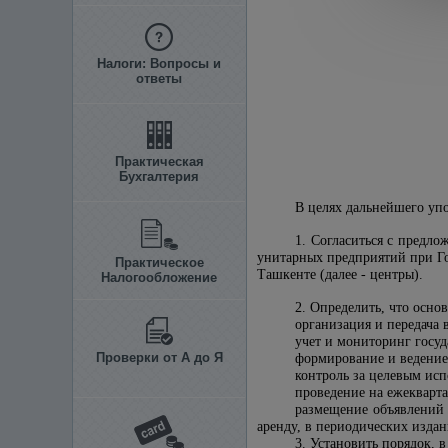
Налоги: Вопросы и
ответы
Практическая
Бухгалтерия
В целях дальнейшего уп
1. Согласиться с предл
унитарных предприятий при Го
Практическое
Ташкенте (далее - центры).
Налогообложение
2. Определить, что осно
организация и передача 
учет и мониторинг госуд
Проверки от А до Я
формирование и ведение
контроль за целевым исп
проведение на ежекварта
размещение объявлений 
аренду, в периодических изда
3. Установить порядок, в