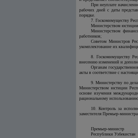
При неуплате начисленн
рабочих дней с даты предста
порядке.
7. Госкомимуществу Респ
Министерством юстиции 
Министерством финансо
работников;
Советом Министров Респ
укомплектование их квалифиц
8. Госкомимуществу Ре
внесению изменений и дополне
Органам государственно
акты в соответствие с настоящ
9. Министерству по дел
Министерством юстиции Респу
основе изучения международ
рациональному использованию 
10. Контроль за испол
заместителя Премьер-министра
Премьер-министр
Республики 