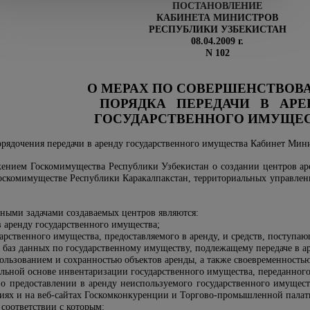
ПОСТАНОВЛЕНИЕ
КАБИНЕТА МИНИСТРОВ
РЕСПУБЛИКИ УЗБЕКИСТАН
08.04.2009 г.
N 102
О МЕРАХ
ПО СОВЕРШЕНСТВОВ
ПОРЯДКА
ПЕРЕДАЧИ
В
АРЕ
ГОСУДАРСТВЕННОГО
ИМУЩЕС
орядочения передачи в аренду государственного имущества Кабинет Ми
ожением Госкомимущества Республики Узбекистан о создании центров ар
скомимуществе Республики Каракалпакстан, территориальных управлени
вными задачами создаваемых центров являются:
в аренду государственного имущества;
арственного имущества, предоставляемого в аренду, и средств, поступаю
 баз данных по государственному имуществу, подлежащему передаче в а
ользованием и сохранностью объектов аренды, а также своевременность
льной основе инвентаризации государственного имущества, переданного
о предоставлении в аренду неиспользуемого государственного имуществ
ниях и на веб-сайтах Госкомконкуренции и Торгово-промышленной палат
 соответствии с которым: