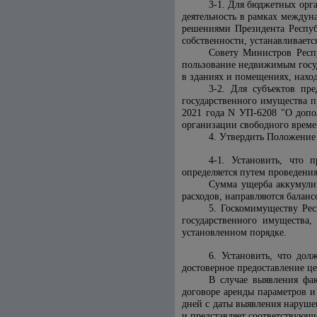
3-1. Для бюджетных орг
деятельность в рамках междун
решениями Президента Респуб
собственности, устанавливаетс
Совету Министров Респ
пользование недвижимым госу
в зданиях и помещениях, нахо
3-2. Для субъектов пр
государственного имущества п
2021 года N УП-6208 "О допо
организации свободного врем
4. Утвердить Положение 
4-1. Установить, что 
определяется путем проведени
Сумма ущерба аккумулир
расходов, направляются балан
5. Госкомимуществу Рес
государственного имущества,
установленном порядке.
6. Установить, что дол
достоверное предоставление ц
В случае выявления фак
договоре аренды параметров и
дней с даты выявления наруше
и представляет соответствующ