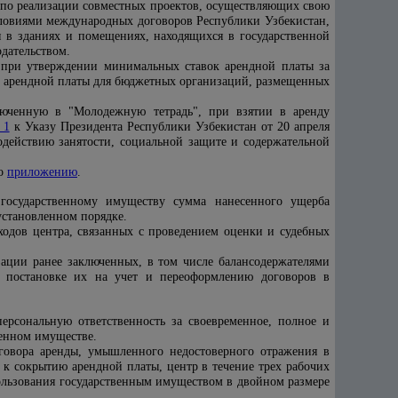
 по реализации совместных проектов, осуществляющих свою
условиями международных договоров Республики Узбекистан,
 в зданиях и помещениях, находящихся в государственной
одательством.
о при утверждении минимальных ставок арендной платы за
 арендной платы для бюджетных организаций, размещенных
люченную в "Молодежную тетрадь", при взятии в аренду
 1
к
Указу
Президента Республики Узбекистан от 20 апреля
действию занятости, социальной защите и содержательной
но
приложению
.
 государственному имуществу сумма нанесенного ущерба
установленном порядке.
ходов центра, связанных с проведением оценки и судебных
ации ранее заключенных, в том числе балансодержателями
у, постановке их на учет и переоформлению договоров в
персональную ответственность за своевременное, полное и
венном имуществе.
оговора аренды, умышленного недостоверного отражения в
л к сокрытию арендной платы, центр в течение трех рабочих
пользования государственным имуществом в двойном размере