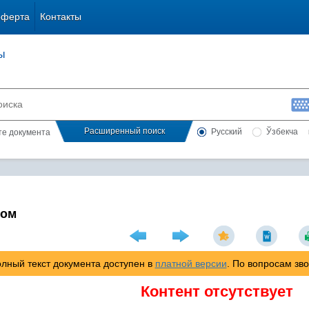
оферта
Контакты
ы
Расширенный поиск
Русский
Ўзбекча
сте документа
лом
лный текст документа доступен в
платной версии
. По вопросам зв
Контент отсутствует