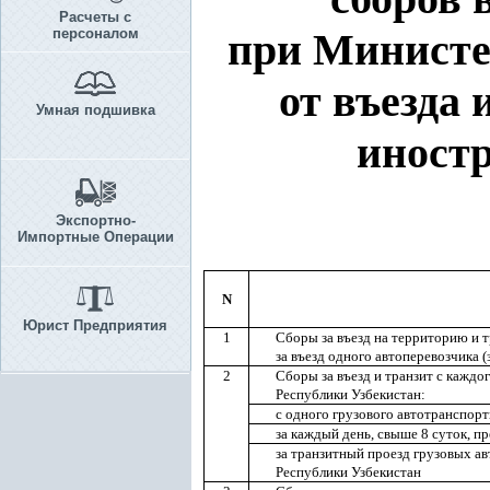
Расчеты с
персоналом
при Министе
от въезда
Умная подшивка
иностр
Экспортно-
Импортные Операции
N
Юрист Предприятия
1
Сборы за въезд на территорию и 
за въезд одного автоперевозчика 
2
Сборы за въезд и транзит с каждо
Республики Узбекистан:
с одного грузового автотранспорт
за каждый день, свыше 8 суток, п
за транзитный проезд грузовых ав
Республики Узбекистан