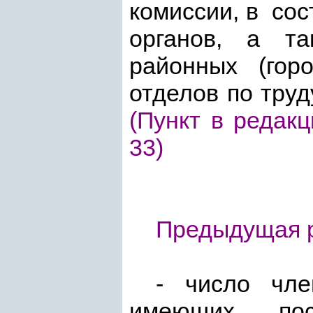
комиссии, в сос
органов, а т
районных (гор
отделов по труд
(Пункт в редак
33)
Предыдущая р
- число чле
имеющих по