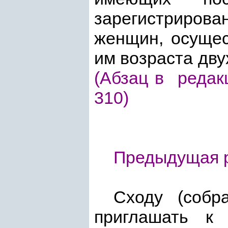
зарегистриров
женщин, осуще
им возраста дву
(Абзац в реда
310)
Предыдущая р
Сходу (собр
приглашать к