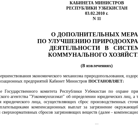
КАБИНЕТА МИНИСТРОВ
РЕСПУБЛИКИ УЗБЕКИСТАН
03.02.2010 г.
N 11
О ДОПОЛНИТЕЛЬНЫХ МЕР
ПО УЛУЧШЕНИЮ ПРИРОДООХР
ДЕЯТЕЛЬНОСТИ
В
СИСТЕ
КОММУНАЛЬНОГО
ХОЗЯЙСТ
(В извлечениях)
вершенствования экономического механизма природопользования, оздор
лизационных предприятий Кабинет Министров
ПОСТАНОВЛЯЕТ:
е Государственного комитета Республики Узбекистан по охране пр
ского агентства "Узкоммунхизмат" об определении
юридических лиц, а 
ия юридического лица, осуществляющих сброс производственных сточ
 плательщиками компенсационных выплат за загрязнение окружающе
и сверхнормативных сбросов загрязняющих веществ (далее - компенсаци
...