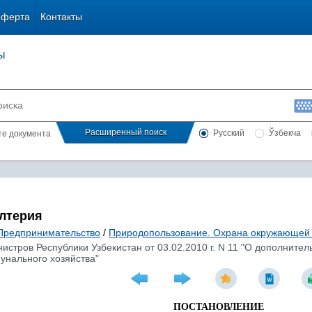
оферта
Контакты
ы
Расширенный поиск
Русский
Ўзбекча
сте документа
алтерия
Предпринимательство
/
Природопользование. Охрана окружающей
истров Республики Узбекистан от 03.02.2010 г. N 11 "О дополнит
унального хозяйства"
ПОСТАНОВЛЕНИЕ