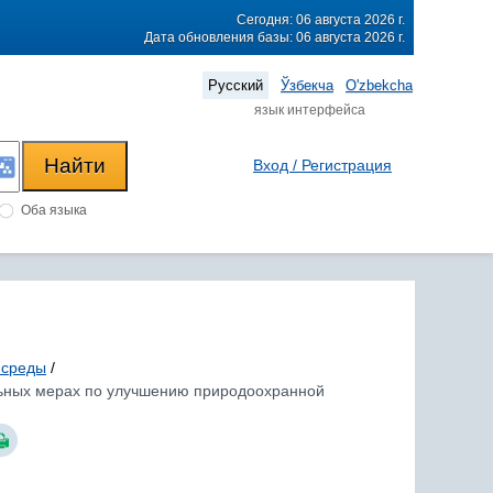
Сегодня: 06 августа 2026 г.
Дата обновления базы: 06 августа 2026 г.
Русский
Ўзбекча
O'zbekcha
язык интерфейса
Вход / Регистрация
Оба языка
 среды
/
ельных мерах по улучшению природоохранной