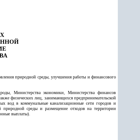
АХ
АННОЙ
МЕ
ВА
овления природной среды, улучшения работы и финансового
ироды, Министерства экономики, Министерства финансов
также физических лиц
, занимающихся предпринимательской
ных вод в коммунальные канализационные сети городов и
й природной среды и размещение отходов на территории
онные выплаты).