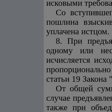
исковыми требов
С
о
вступившег
пошлина взыскив
уплачена истцом.
8. При предъ
одному или нес
исчисляется исх
пропорционально
статьи 19 Закона
От общей сумм
случае предъявле
также при объед