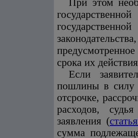
При этом необ
государствен
государственн
законодательст
предусмотренное
срока их действия
Если заявите
пошлины в силу з
отсрочке, рассро
расходов, судь
заявления (
стать
сумма подлежаще