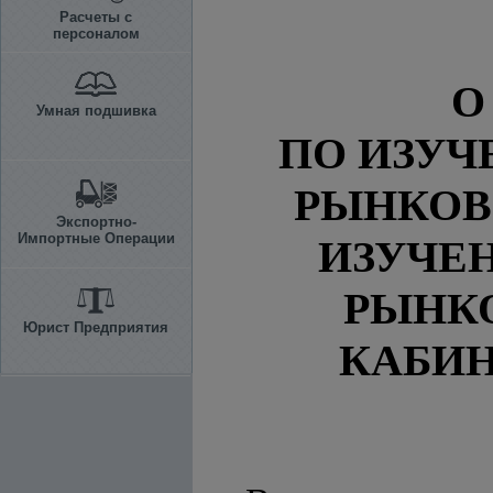
Расчеты с
персоналом
О
Умная подшивка
ПО ИЗУ
РЫНКОВ
Экспортно-
Импортные Операции
ИЗУЧЕ
РЫНК
Юрист Предприятия
КАБИН