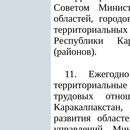
Советом Минист
областей, город
территориальн
Республики Кар
(районов).
11. Ежегодн
территориальн
трудовых отно
Каракалпакстан,
развития
областе
управлений Мин