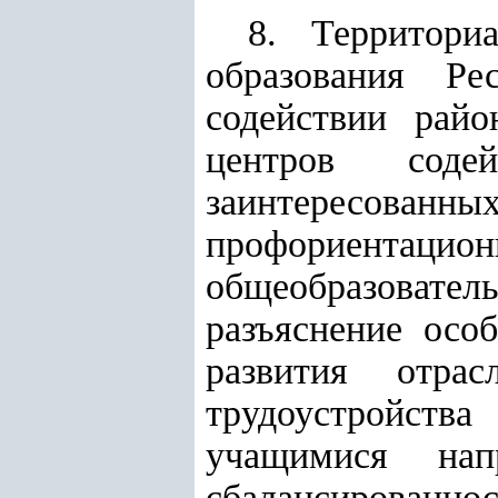
8. Территори
образования Р
содействии райо
центров содей
заинтересованны
профориентац
общеобразовате
разъяснение осо
развития отра
трудоустройства
учащимися нап
сбалансирован