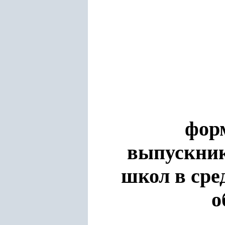
фор
выпускник
школ в сре
о