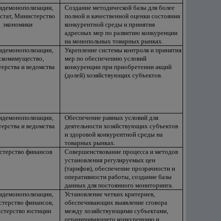
мдемонополизации,
Создание методической базы для более
стат, Министерство
полной и качественной оценки состояния
экономики
конкурентной среды и принятия
адресных мер по развитию конкуренции
на монопольных товарных рынках.
мдемонополизации,
Укрепление системы контроля и принятия
скомимущество,
мер по обеспечению условий
ерства и ведомства
конкуренции при приобретении акций
(долей) хозяйствующих субъектов.
мдемонополизации,
Обеспечение равных условий для
ерства и ведомства
деятельности хозяйствующих субъектов
и здоровой конкурентной среды на
товарных рынках.
терство финансов
Совершенствование процесса и методов
установления регулируемых цен
(тарифов), обеспечение прозрачности и
оперативности работы, создание базы
данных для постоянного мониторинга.
мдемонополизации,
Установление четких критериев,
терство финансов,
обеспечивающих выявление сговора
стерство юстиции
между хозяйствующими субъектами,
ограничивающего конкуренцию и