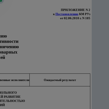
ПРИЛОЖЕНИЕ N 2
к
Постановлению
КМ РУз
от 02.06.2010 г. N 105
нию
тивности
аничению
товарных
лей
венные исполнители
Ожидаемый результат
ПОЛЬНОГО
Й РАЗВИТИЕ
ЕЯТЕЛЬНОСТЬЮ
ЛИЙ