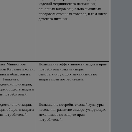
изделий медицинского назначения,
основных видов социально значимых
продовольственных товаров, в том числе
детского питания.
вет Министров
Повышение эффективности защиты прав
ики Каракалпакстан,
потребителей, активизация
ияты областей и г.
саморегулирующих механизмов по
Ташкента,
защите прав потребителей.
мдемонополизации,
ция обществ защиты
ав потребителей
мдемонополизации,
Повышение потребительской культуры
ция обществ защиты
населения, развитие саморегулирующих
ав потребителей
механизмов по защите прав
потребителей.