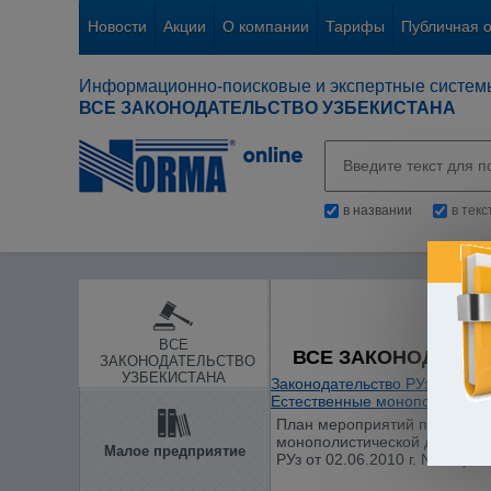
Новости
Акции
О компании
Тарифы
Публичная 
Информационно-поисковые и экспертные систем
ВСЕ ЗАКОНОДАТЕЛЬСТВО УЗБЕКИСТАНА
в названии
в тек
ВСЕ
ВСЕ ЗАКОНОДАТЕЛ
ЗАКОНОДАТЕЛЬСТВО
УЗБЕКИСТАНА
Законодательство РУз
/
Общие
Естественные монополии
/
План мероприятий по дальне
монополистической деятельн
Малое предприятие
РУз от 02.06.2010 г. N 105)