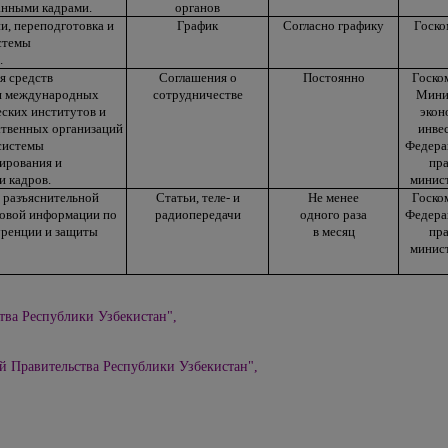
анными кадрами.
органов
, переподготовка и
График
Согласно графику
Госко
стемы
.
я средств
Соглашения о
Постоянно
Госко
ия международных
сотрудничестве
Мини
ских институтов и
экон
ственных организаций
инвес
системы
Федера
ирования и
пра
 кадров.
минист
 разъяснительной
Статьи, теле- и
Не менее
Госко
совой информации по
радиопередачи
одного раза
Федера
уренции и защиты
в месяц
пра
минист
тва Республики Узбекистан",
й Правительства Республики Узбекистан",