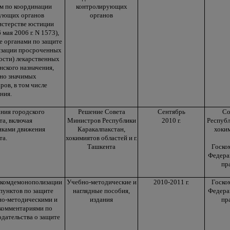
м по координации
контролирующих
рующих органов
органов
истерстве юстиции
мая 2006 г. N 1573),
е органами по защите
изации просроченных
ности) лекарственных
нского назначения,
ьно значимых
ров, в том числе
ния.
ния городского
Решение Совета
Сентябрь
Со
та, включая
Министров Республики
2010 г.
Республ
иками движения
Каракалпакстан,
хоким
та.
хокимиятов областей и г.
Ташкента
Госко
Федера
пр
скомдемонополизации
Учебно-методические и
2010-2011 г.
Госко
пунктов по защите
наглядные пособия,
Федера
но-методическими и
издания
пр
комментариями по
дательства о защите