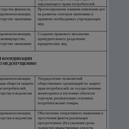
нарушающего права потребителей.
терство финансов,
Прогнозирование влияния изменения цен
мдемонополизации,
на развитие секторов экономики и
терство экономики
принятие необходимых упреждающих
мер.
мдемонополизации,
Создание правового механизма
скомимущество,
принудительного разделения
терство экономики
юридических лиц.
ОЙ КООРДИНАЦИИ
 ПО НЕДОПУЩЕНИЮ
мдемонополизации,
Упорядочение полномочий
ция обществ защиты
общественных организаций по защите
в потребителей,
прав потребителей, по осуществлению
ерства и ведомства
мониторинга и изучению объектов
торговли, реализующих основные
потребительские товары.
мдемонополизации,
Обеспечение оперативного выявления и
ерства и ведомства
пресечения фактов реализации
просроченных (без указания срока
годности) лекарственных средств,