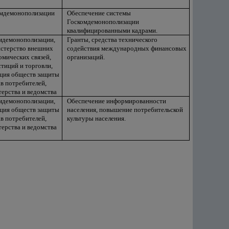
мдемонополизации
Обеспечение системы
Госкомдемонополизации
квалифицированными кадрами.
мдемонополизации,
Гранты, средства технического
стерство внешних
содействия международных финансовых
омических связей,
организаций.
тиций и торговли,
ция обществ защиты
в потребителей,
ерства и ведомства
мдемонополизации,
Обеспечение информированности
ция обществ защиты
населения, повышение потребительской
в потребителей,
культуры населения.
ерства и ведомства