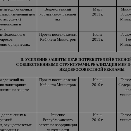
ие методики оценки
Ведомственный
Март
Минис
номики изменений цен
нормативно-правовой
2011 г.
Госко
боты, услуги)
акт
Минис
 монополии и
тов.
ие Положения о
Проект постановления
Июль
Госко
опросов
Кабинета Министров
2011 г.
Го
ления юридических
Минис
II. УСИЛЕНИЕ ЗАЩИТЫ ПРАВ ПОТРЕБИТЕЛЕЙ В ТЕСН
С ОБЩЕСТВЕННЫМИ СТРУКТУРАМИ, РЕАЛИЗАЦИЯ МЕР
НЕДОБРОСОВЕСТНОЙ РЕКЛАМЫ
предложений по
Проект постановления
Июнь
Госко
ия мониторинга
Кабинета Министров
2010 г.
Федера
ациями по защите
пра
минист
 дополнениях в
Решение
Июнь
Госко
функций
Республиканского
2010 г.
минист
в, осуществляемых
совета по координации
ласования с
деятельности