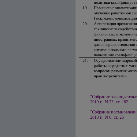
политики квалифициров
19.
Повышение квалификации
обучение работников си
Госкомдемонополизации
20.
Активизация привлечени
технического содейств
финансовых и экономиче
иностранных правитель
для совершенствования 
антимонопольного регул
повышения квалификации
21.
Осуществление широкой
работы в средствах мас
вопросам развития конк
прав потребителей.
"Собрание законодательс
2010 г., N 23, ст. 182
"Собрание постановлени
2010 г., N 6, ст. 26