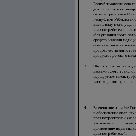
Республиканским совето
деятельности контроли
(зарегистрирован в Мин
Республики Узбекистан 6 
имея в виду недопущени
прав потребителей реал
(без указания срока год
средств, изделий медици
основных видов социал
продовольственных това
продуктов детского пита
13.
Обеспечение мест ожида
пассажирского транспор
маршрутное такси, граф
пассажирского транспор
14.
Размещение на сайте Го
и обеспечение опорных 
прав потребителей учеб
наглядными пособиями, 
применению норм законо
прав потребителей.