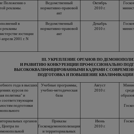
ие Положения о
Ведомственный
Октябрь
Госко
той рекламы.
нормативно-правовой
2010 г.
минист
акт
ополнений в
Ведомственный
Декабрь
Госко
и рекламы
нормативно-правовой
2010 г.
минист
нистерстве юстиции
акт
 апреля 2001 г. N
III. УКРЕПЛЕНИЕ ОРГАНОВ ПО ДЕМОНОПОЛ
И РАЗВИТИЮ КОНКУРЕНЦИИ ПРОФЕССИОНАЛЬНО ПОД
ВЫСОКОКВАЛИФИЦИРОВАННЫМИ КАДРАМИ С СОВРЕМЕ
ПОДГОТОВКА И ПОВЫШЕНИЕ КВАЛИФИКАЦИИ
чебного года в высших
Учебные программы,
Август
Минис
ениях курсов по
учебно-методическая
2010 г.
сред
ая политика" и
база
образо
по соответствующим
ьностям подготовки
Госко
онопольного
риториальных органов
Приказы
Июнь
Госко
 Центра по
Госкомдемонополизации
2010 г.
имонопольной
и территориальных