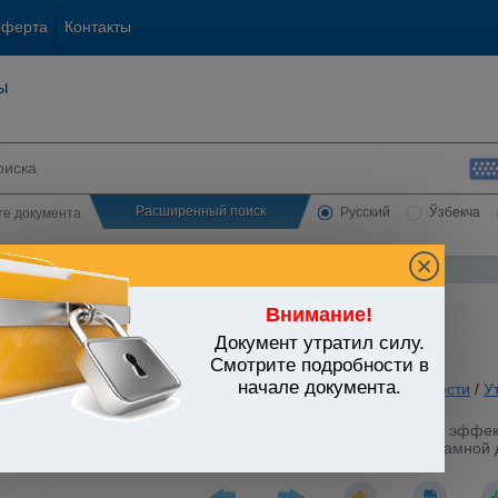
оферта
Контакты
ы
Расширенный поиск
Русский
Ўзбекча
сте документа
Внимание!
Документ утратил силу.
ЬСТВО УЗБЕКИСТАНА
Смотрите подробности в
начале документа.
 вопросы хозяйственной и предпринимательской деятельности
/
У
йшему совершенствованию законодательства и повышению эффект
ости на товарных рынках, защите прав потребителей и рекламной