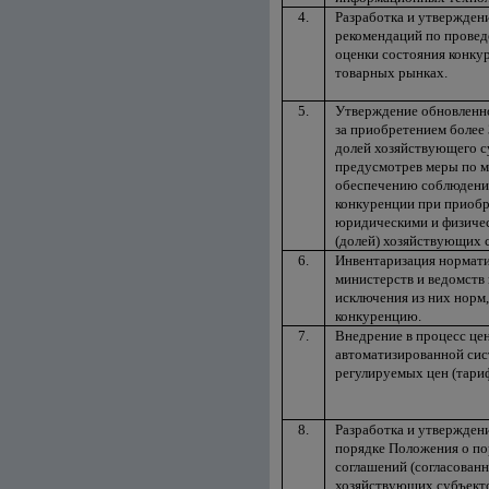
4.
Разработка и утвержден
рекомендаций по провед
оценки состояния конку
товарных рынках.
5.
Утверждение обновленно
за приобретением более 
долей хозяйствующего с
предусмотрев меры по 
обеспечению соблюдени
конкуренции при приоб
юридическими и физиче
(долей) хозяйствующих 
6.
Инвентаризация нормати
министерств и ведомств
исключения из них норм
конкуренцию.
7.
Внедрение в процесс це
автоматизированной си
регулируемых цен (тариф
8.
Разработка и утвержден
порядке Положения о по
соглашений (согласован
хозяйствующих субъект