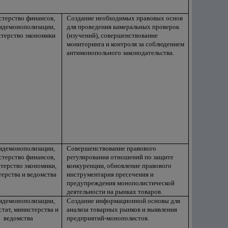
терство финансов,
Создание необходимых правовых основ
мдемонополизации,
для проведения камеральных проверок
терство экономики
(изучений), совершенствование
мониторинга и контроля за соблюдением
антимонопольного законодательства.
мдемонополизации,
Совершенствование правового
терство финансов,
регулирования отношений по защите
терство экономики,
конкуренции, обновление правового
ерства и ведомства
инструментария пресечения и
предупреждения монополистической
деятельности на рынках товаров.
мдемонополизации,
Создание информационной основы для
тат, министерства и
анализа товарных рынков и выявления
ведомства
предприятий-монополистов.