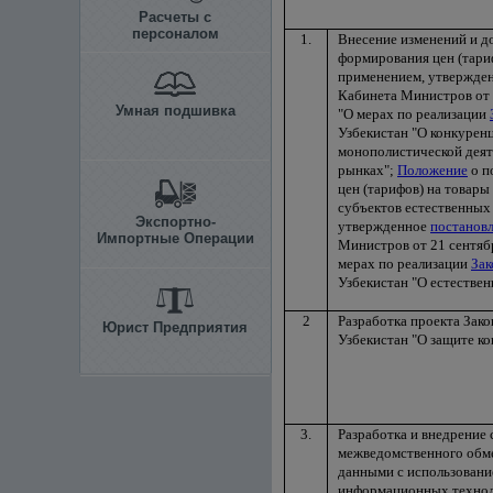
Расчеты с
персоналом
1.
Внесение изменений и д
формирования цен (тариф
применением, утвержд
Кабинета Министров от 3
Умная подшивка
"О мерах по реализации
Узбекистан "О конкурен
монополистической деят
рынках";
Положение
о п
цен (тарифов) на товары 
субъектов естественных
Экспортно-
утвержденное
постанов
Импортные Операции
Министров от 21 сентябр
мерах по реализации
Зак
Узбекистан "О естестве
2
Разработка проекта Зак
Юрист Предприятия
Узбекистан "О защите ко
3.
Разработка и внедрение
межведомственного обм
данными с использован
информационных технол