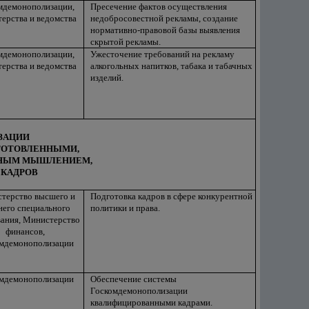
мдемонополизации,
Пресечение фактов осуществления
ерства и ведомства
недобросовестной рекламы, создание
нормативно-правовой базы выявления
скрытой рекламы.
мдемонополизации,
Ужесточение требований на рекламу
ерства и ведомства
алкогольных напитков, табака и табачных
изделий.
ИЗАЦИИ
ГОТОВЛЕННЫМИ,
ННЫМ МЫШЛЕНИЕМ,
 КАДРОВ
терство высшего и
Подготовка кадров в сфере конкурентной
него специального
политики и права.
вания, Министерство
финансов,
мдемонополизации
мдемонополизации
Обеспечение системы
Госкомдемонополизации
квалифицированными кадрами.