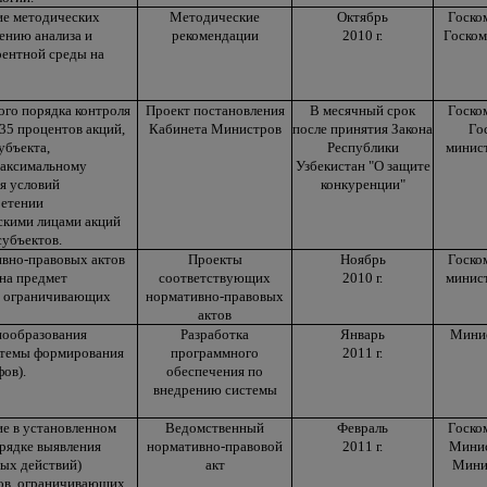
ие методических
Методические
Октябрь
Госко
ению анализа и
рекомендации
2010 г.
Госком
рентной среды на
го порядка контроля
Проект постановления
В месячный срок
Госко
35 процентов акций,
Кабинета Министров
после принятия Закона
Го
убъекта,
Республики
минист
максимальному
Узбекистан "О защите
я условий
конкуренции"
ретении
скими лицами акций
субъектов.
вно-правовых актов
Проекты
Ноябрь
Госко
 на предмет
соответствующих
2010 г.
минист
, ограничивающих
нормативно-правовых
актов
нообразования
Разработка
Январь
Минис
стемы формирования
программного
2011 г.
ов).
обеспечения по
внедрению системы
ие в установленном
Ведомственный
Февраль
Госко
рядке выявления
нормативно-правовой
2011 г.
Минис
ных действий)
акт
Мини
ов, ограничивающих