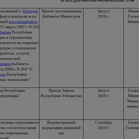
И ПРЕДПРИЯТИЙ-МОНОПОЛИСТОВ
ополнений в:
Порядок
Проект постановления
Август
Минис
ов) и контроля за их
Кабинета Министров
2010 г.
Госко
енный
постановлением
Минис
1 марта 1997 г. N 165
Закона
Республики
ции и ограничении
ельности на товарных
орядке установления
(работы, услуги)
 монополий,
лением
Кабинета
я 2000 г. N 364 "О
она
Республики
нных монополиях".
она Республики
Проект Закона
Август
Госко
нкуренции".
Республики Узбекистан
2010 г.
Минис
Минис
минист
 системы оперативного
Ведомственный
Сентябрь
Госко
ена статистическими
нормативно-правовой
2010 г.
Госкомс
ием современных
акт
огий.