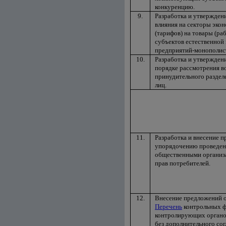
конкуренцию.
9.
Разработка и утвержден
влияния на секторы эко
(тарифов) на товары (ра
субъектов естественной
предприятий-монополис
10.
Разработка и утвержден
порядке рассмотрения в
принудительного разде
лиц.
11.
Разработка и внесение 
упорядочению проведен
общественными организ
прав потребителей.
12.
Внесение предложений о
Перечень
контрольных 
контролирующих органо
без дополнительного сог