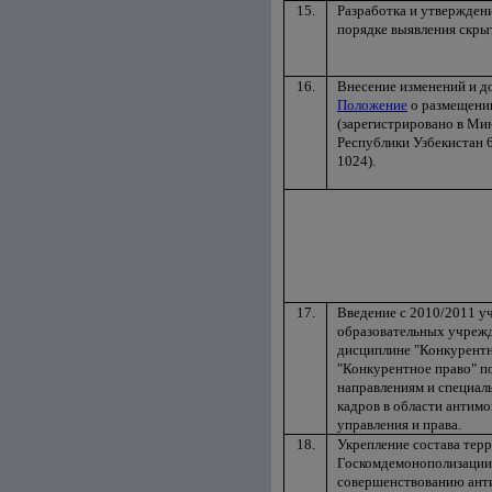
15.
Разработка и утвержден
порядке выявления скры
16.
Внесение изменений и д
Положение
о размещени
(зарегистрировано в Ми
Республики Узбекистан 6
1024).
17.
Введение с 2010/2011 у
образовательных учрежд
дисциплине "Конкурентн
"Конкурентное право" 
направлениям и специал
кадров в области антим
управления и права.
18.
Укрепление состава тер
Госкомдемонополизации,
совершенствованию ант