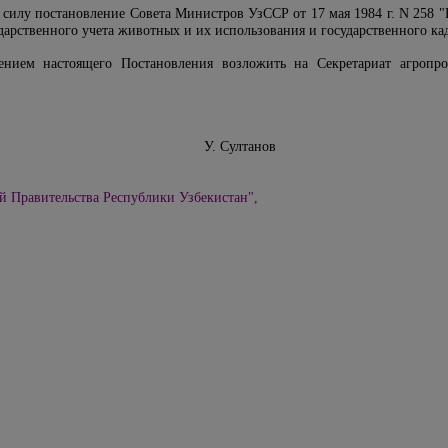
 силу постановление Совета Министров УзССР от 17 мая 1984 г. N 258 "
дарственного учета животных и их использования и государственного када
ением настоящего Постановления возложить на Секретариат агроп
Узбекистан У. Султанов
й Правительства Республики Узбекистан",