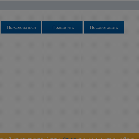
еской версии системы Norma.
Купите
продукт или воспользуйтесь
д