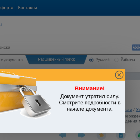
оферта
Контакты
ы
Расширенный поиск
Русский
Ўзбекча
сте документа
Внимание!
Документ утратил силу.
ЬСТВО УЗБЕКИСТАНА
Смотрите подробности в
начале документа.
 вопросы хозяйственной и предпринимательской деятельности
/
У
стров Республики Узбекистан от 05.09.2000 г. N 343 "Об утвержд
ного мира Республики Узбекистан и Положения о порядке ведения 