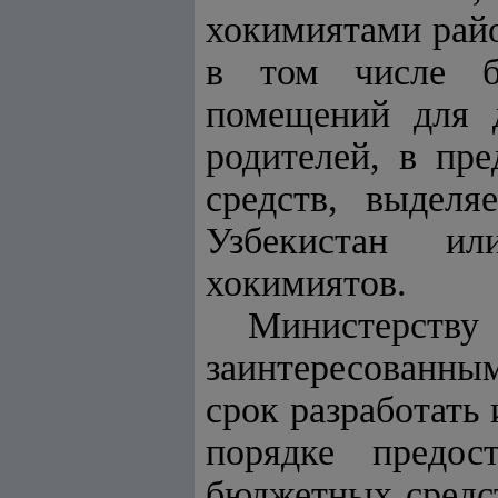
хокимиятами райо
в том числе б
помещений для д
родителей, в пр
средств, выделя
Узбекистан ил
хокимиятов.
Министерству
заинтересованн
срок разработать
порядке предос
бюджетных
средс