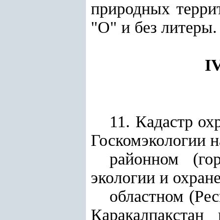
природных терри
"О" и без литеры.
I
11. Кадастр о
Госкомэкологии н
районном (го
экологии и охран
областном (Ре
Каракалпакстан