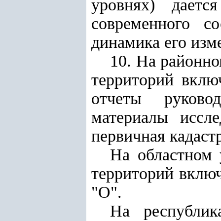
уровнях) даетс
современного с
динамика его изм
10. На районно
территорий вклю
отчеты руково
материалы иссле
первичная кадаст
На областном 
территорий включ
"О".
На республик