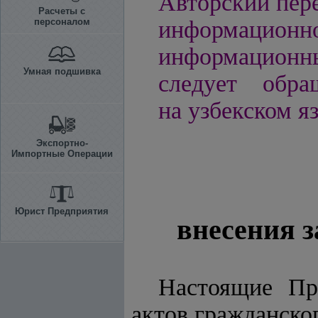
Авторский пере
Расчеты с
персоналом
информационно
информационн
Умная подшивка
следует обра
на узбекском я
Экспортно-
Импортные Операции
Юрист Предприятия
внесения з
Настоящие Пр
актов гражданског