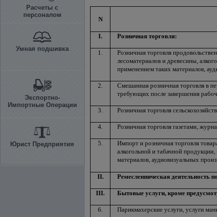
Расчеты с
персоналом
N
I.
Розничная торговля:
Умная подшивка
1.
Розничная торговля продовольствен
лесоматериалов и древесины, алког
применением таких материалов, ау
2.
Смешанная розничная торговля в пе
требующих после завершения рабоче
Экспортно-
Импортные Операции
3.
Розничная торговля сельскохозяйст
4.
Розничная торговля газетами, журн
5.
Импорт и розничная торговля товар
Юрист Предприятия
алкогольной и табачной продукции,
материалов, аудиовизуальных прои
II.
Ремесленническая деятельность п
III.
Бытовые услуги, кроме предусмотр
6.
Парикмахерские услуги, услуги ман