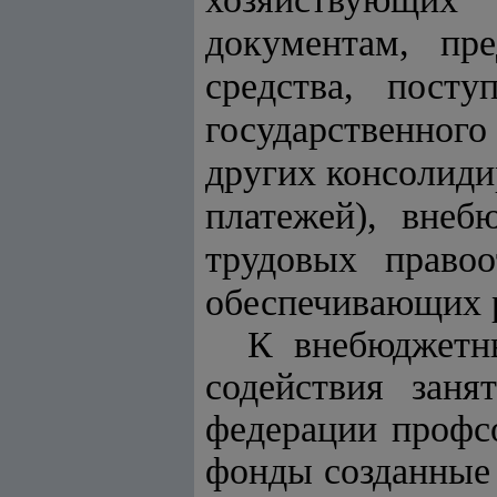
документам, пр
средства, посту
государственног
других консолид
платежей), вне
трудовых право
обеспечивающих р
К внебюджетн
содействия заня
федерации профс
фонды созданные