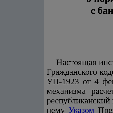
с ба
Настоящая инст
Гражданского код
УП-1923 от 4 фе
механизма расче
республиканский
нему
Указом
През