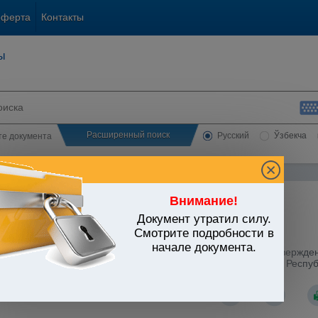
оферта
Контакты
ы
Расширенный поиск
Русский
Ўзбекча
сте документа
Внимание!
Документ утратил силу.
лом
Смотрите подробности в
начале документа.
стров Республики Узбекистан от 07.04.2011 г. N 107 "Об утвержд
ки Узбекистан "О внесении изменений и дополнений в Закон Респу
овой кодекс Республики Узбекистан"