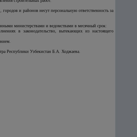
твления строительных работ.
, городов и районов несут персональную ответственность за
ванными министерствами и ведомствами в месячный срок:
нениях в законодательство, вытекающих из настоящего
ением.
тра Республики Узбекистан Б.А. Ходжаева.