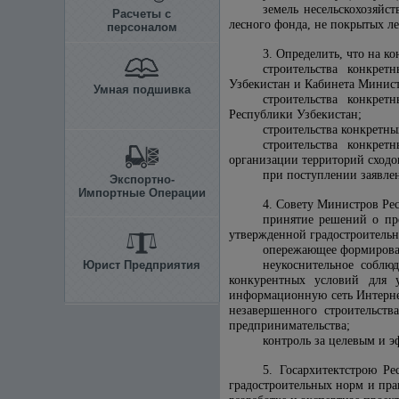
земель несельскохозяйст
Расчеты с
лесного фонда, не покрытых л
персоналом
3. Определить, что на к
строительства конкре
Узбекистан и Кабинета Минист
Умная подшивка
строительства конкрет
Республики Узбекистан;
строительства конкретны
строительства конкрет
организации территорий сходо
при поступлении заявлен
Экспортно-
Импортные Операции
4. Совету Министров Рес
принятие решений о пре
утвержденной градостроитель
опережающее формирован
Юрист Предприятия
неукоснительное соблю
конкурентных условий для 
информационную сеть Интернет
незавершенного строительст
предпринимательства;
контроль за целевым и 
5. Госархитектстрою Ре
градостроительных норм и пра