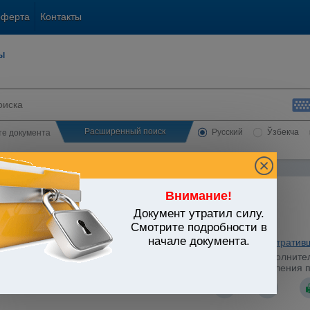
оферта
Контакты
ы
Расширенный поиск
Русский
Ўзбекча
сте документа
Внимание!
Документ утратил силу.
ЬСТВО УЗБЕКИСТАНА
Смотрите подробности в
начале документа.
 и иные природные ресурсы. Охрана окружающей среды
/
Утратив
истров Республики Узбекистан от 25.05.2011 г. N 147 "О дополни
ве конкурса юридическим и физическим лицам для осуществления 