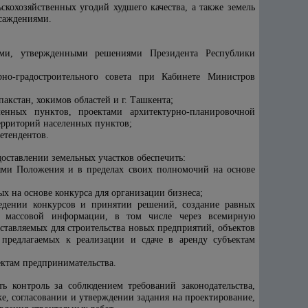
ьскохозяйственных угодий худшего качества, а также земель
асаждениями.
мами, утвержденными решениями Президента Республики
рно-градостроительного совета при Кабинете Министров
акстан, хокимов областей и г. Ташкента;
ленных пунктов, проектами архитектурно-планировочной
ерриторий населенных пунктов;
етендентов.
оставлении земельных участков обеспечить:
иями Положения и в пределах своих полномочий на основе
 на основе конкурса для организации бизнеса;
ведении конкурсов и принятии решений, создание равных
х массовой информации, в том числе через всемирную
ставляемых для строительства новых предприятий, объектов
предлагаемых к реализации и сдаче в аренду субъектам
ектам предпринимательства.
ть контроль за соблюдением требований законодательства,
ке, согласовании и утверждении задания на проектирование,