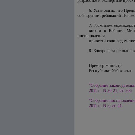
разработке и экспертизе проек
6. Установить, что Пред
соблюдение требований Полож
7. Госкомземгеодезкадас
внести в Кабинет Мин
постановления;
привести свои ведомств
8. Контроль за исполнен
Премьер-министр
Республики У
"Собрание законодательс
2011 г., N 20-21, ст. 206
"Собрание постановлени
2011 г., N 5, ст. 41