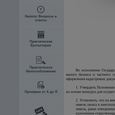
Налоги: Вопросы и
ответы
Практическая
Бухгалтерия
Практическое
Во исполнение Государс
Налогообложение
малого бизнеса и частного п
оформления кадастровых доку
1. Утвердить Положение
Проверки от А до Я
на основе конкурса для осущес
2. Установить, что на ко
земель запаса и неиспол
земель, ранее отведенны
уплотнения существующе