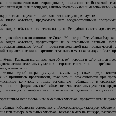
венного назначения или непригодных для сельского хозяйства либо сел
есом площадей, или площадей, занятых кустарниками и малоценными н
онкурс земельные участки выставляются в следующих случаях:
тных видов объектов, предусмотренных государственными програм
ров;
ных видов объектов по рекомендациям Республиканского архитекту
х видов объектов по инициативе Совета Министров Республики Каракалп
ных видов объектов, предусмотренных генеральными планами насе
в граждан кишлаков (аулов) и проектами детальной планировки частей т
ий о предоставлении конкретного земельного участка от двух и более пр
публики Каракалпакстан, хокимам областей, городов и районов при пред
доставлении земельных участков в строгом соответствии с требован
ной документации;
ие инженерной инфраструктуры на земельных участках, предоставляемых
дение принципов прозрачности, гласности и объективности при про
участников конкурса, а также регулярную публикацию в средства
 на своих официальных веб-сайтах, перечня земельных участков, предо
ва, пустующих и неэффективно используемых зданий и сооружений, 
эффективным использованием земельных участков, предоставляемых субъ
спублики Узбекистан совместно с Госкомземгеодезкадастром обеспечи
вил при выборе земельных участков, выставляемых на конкурс, разработ