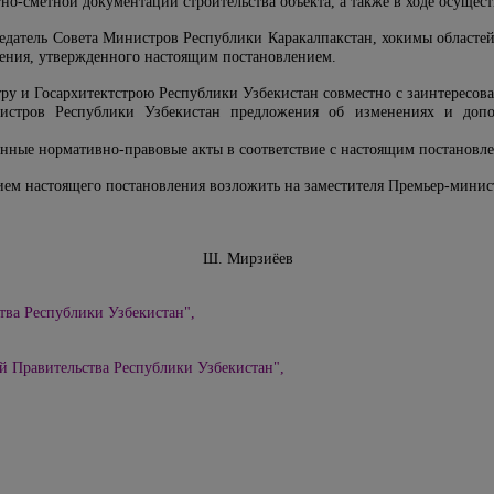
тно-сметной документации строительства объекта, а также в ходе осущес
седатель Совета Министров Республики Каракалпакстан, хокимы областей
ения, утвержденного настоящим постановлением.
тру и Госархитектстрою Республики Узбекистан совместно с заинтересо
истров Республики Узбекистан предложения об изменениях и допол
енные нормативно-правовые акты в соответствие с настоящим постановл
ием настоящего постановления возложить на заместителя Премьер-минис
збекистан Ш. Мирзиёев
тва Республики Узбекистан",
й Правительства Республики Узбекистан",