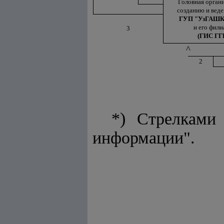
Головная орган
созданию и вед
ГУП "УзГАШ
и его фил
3
(ГИС ГГ
^
2
*) Стрелками
информации".