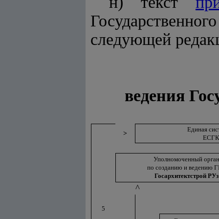
н) текст
пр
Государственно
следующей редак
ведения Гос
Единая сис
>
ЕСГ
Уполномоченный орга
по созданию и ведению 
Госархитектстрой РУз
^
5