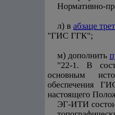
Нормативно-пра
л) в
абзаце тре
"ГИС ГГК";
м) дополнить
п
"22-1. В сос
основным источ
обеспечения ГИ
настоящего Поло
ЭГ-ИТИ состои
топографически