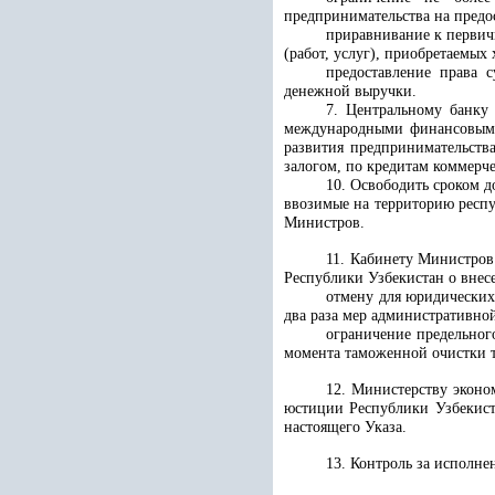
предпринимательства на предо
приравнивание к первич
(работ, услуг), приобретаемых
предоставление права 
денежной выручки.
7. Центральному банку
международными финансовыми
развития предпринимательства
залогом, по кредитам коммерч
10. Освободить сроком д
ввозимые на территорию респ
Министров.
11. Кабинету Министров
Республики Узбекистан о внес
отмену для юридических
два раза мер административно
ограничение предельног
момента таможенной очистки т
12. Министерству эконо
юстиции Республики Узбекист
настоящего Указа.
13. Контроль за исполн