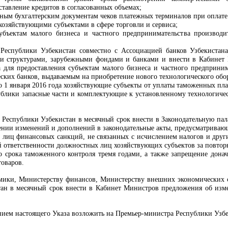
ставление кредитов в согласованных объемах;
ным бухгалтерским документам чеков платежных терминалов при оплате 
 хозяйствующими субъектами в сфере торговли и сервиса;
субъектам малого бизнеса и частного предпринимательства производ
 Республики Узбекистан совместно с Ассоциацией банков Узбекистан
 структурами, зарубежными фондами и банками и внести в Кабинет 
 для предоставления субъектам малого бизнеса и частного предприним
еских банков, выдаваемым на приобретение нового технологического обо
о 1 января 2016 года хозяйствующие субъекты от уплаты таможенных пл
ублики запасные части и комплектующие к установленному технологиче
 Республики Узбекистан в месячный срок внести в Законодательную па
ении изменений и дополнений в законодательные акты, предусматриваю
 лиц финансовых санкций, не связанных с исчислением налогов и друг
й ответственности должностных лиц хозяйствующих субъектов за повто
о срока таможенного контроля тремя годами, а также запрещение дона
оваров.
мики, Министерству финансов, Министерству внешних экономических с
ан в месячный срок внести в Кабинет Министров предложения об изме
ением настоящего Указа возложить на Премьер-министра Республики Уз