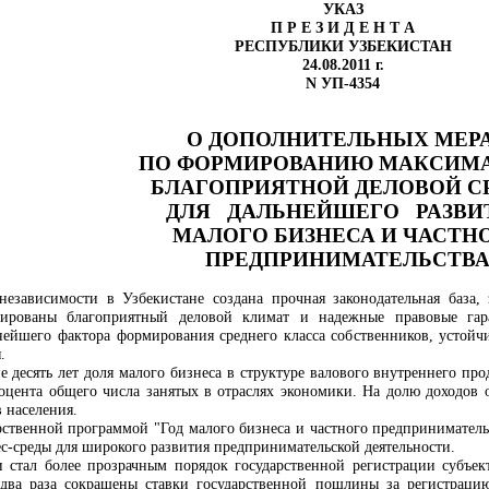
УКАЗ
П Р Е З И Д Е Н Т А
РЕСПУБЛИКИ УЗБЕКИСТАН
24.08.2011 г.
N УП-4354
О ДОПОЛНИТЕЛЬНЫХ МЕР
ПО ФОРМИРОВАНИЮ МАКСИМ
БЛАГОПРИЯТНОЙ ДЕЛОВОЙ С
ДЛЯ ДАЛЬНЕЙШЕГО РАЗВИ
МАЛОГО БИЗНЕСА И ЧАСТН
ПРЕДПРИНИМАТЕЛЬСТВ
независимости в Узбекистане создана прочная законодательная база,
ированы благоприятный деловой климат и надежные правовые гара
нейшего фактора формирования среднего класса собственников, устойч
.
ие десять лет доля малого бизнеса в структуре валового внутреннего про
процента общего числа занятых в отраслях экономики. На долю доходов
 населения.
арственной программой "Год малого бизнеса и частного предпринимател
с-среды для широкого развития предпринимательской деятельности.
 стал более прозрачным порядок государственной регистрации субъе
ва раза сокращены ставки государственной пошлины за регистрацию.