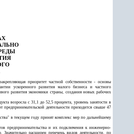
АХ
АЛЬНО
РЕДЫ
ТИЯ
ОГО
А
 закрепляющая приоритет частной собственности - основы
нтии ускоренного развития малого бизнеса и частного
ивого развития экономики страны, создания новых рабочих
дукта возросла с 31,1 до 52,5 процента, уровень занятости в
 от предпринимательской деятельности приходится свыше 47
ьства" в текущем году принят комплекс мер по дальнейшему
ктов предпринимательства и их подключения к инженерно-
 Значительно расширен перечень видов деятельности, по