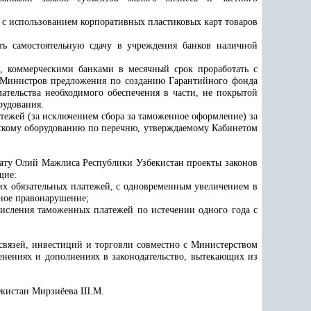
с использованием корпоративных пластиковых карт товаров
ить самостоятельную сдачу в учреждения банков наличной
а, коммерческими банками в месячный срок проработать с
Министров предложения по созданию Гарантийного фонда
ательства необходимого обеспечения в части, не покрытой
рудования.
атежей (за исключением сбора за таможенное оформление) за
скому оборудованию по перечню, утверждаемому Кабинетом
лату Олий Мажлиса Республики Узбекистан проекты законов
щие:
их обязательных платежей, с одновременным увеличением в
рное правонарушение;
числения таможенных платежей по истечении одного года с
вязей, инвестиций и торговли совместно с Министерством
нениях и дополнениях в законодательство, вытекающих из
бекистан Мирзиёева Ш.М.