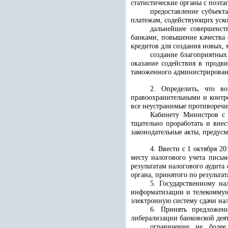
статистические органы с поэт
предоставление субъек
платежам, содействующих уск
дальнейшее совершенст
банками, повышение качества 
кредитов для создания новых,
создание благоприятных
оказание содействия в продв
таможенного администрирован
2. Определить, что во
правоохранительными и контр
все неустранимые противоречи
Кабинету Министров с 
тщательно проработать и вне
законодательные акты, предус
4.
Ввести с 1 октября 2
месту налогового учета пись
результатам налогового аудит
органа, принятого по результа
5. Государственному на
информатизации и телекоммуни
электронную систему сдачи на
6. Принять предложен
либерализации банковской дея
ограничение не более