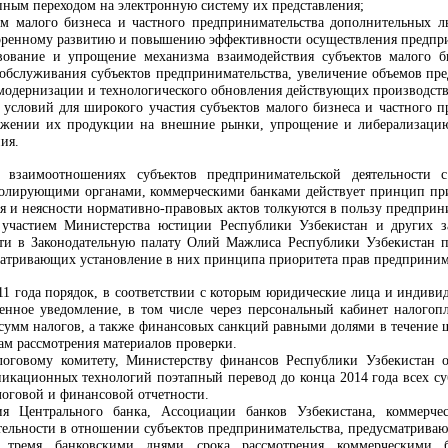
апным переходом на электронную систему их представления;
там малого бизнеса и частного предпринимательства дополнительных
оренному развитию и повышению эффективности осуществления предпри
вование и упрощение механизма взаимодействия субъектов малого б
обслуживания субъектов предпринимательства, увеличение объемов пре
 модернизации и технологического обновления действующих производств
 условий для широкого участия субъектов малого бизнеса и частного п
ижении их продукции на внешние рынки, упрощение и либерализацию
ия.
 взаимоотношениях субъектов предпринимательской деятельности 
олирующими органами, коммерческими банками действует принцип прио
я и неясности нормативно-правовых актов толкуются в пользу предприн
участием Министерства юстиции Республики Узбекистан и других за
сти в Законодательную палату Олий Мажлиса Республики Узбекистан 
матривающих установление в них принципа приоритета прав предприним
011 года порядок, в соответствии с которым юридические лица и индив
менное уведомление, в том числе через персональный кабинет налогоп
а сумм налогов, а также финансовых санкций равными долями в течение 
там рассмотрения материалов проверки.
логовому комитету, Министерству финансов Республики Узбекистан о
кационных технологий поэтапный перевод до конца 2014 года всех суб
логовой и финансовой отчетности.
ия Центрального банка, Ассоциации банков Узбекистана, коммер
тельности в отношении субъектов предпринимательства, предусматрива
 тремя банковскими днями срока рассмотрения коммерческими б