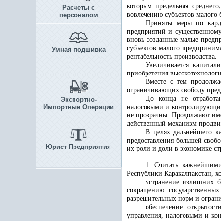
которым предельная среднего
Расчеты с
вовлечению субъектов малого б
персоналом
Приняты меры по карди
предприятий и существенному 
вновь созданные малые предп
субъектов малого предпринима
Умная подшивка
рентабельность производства.
Увеличивается капитали
приобретения высокотехнологи
Вместе с тем продолжа
ограничивающих свободу пред
До конца не отработан
Экспортно-
Импортные Операции
налоговыми и контролирующим
не прозрачны. Продолжают име
действенный механизм продви
В целях дальнейшего к
предоставления большей свобо
Юрист Предприятия
их роли и доли в экономике ст
1. Считать важнейшими
Республики Каракалпакстан, хо
устранение излишних б
сокращению государственных
разрешительных норм и ограни
обеспечение открытост
управления, налоговыми и ко