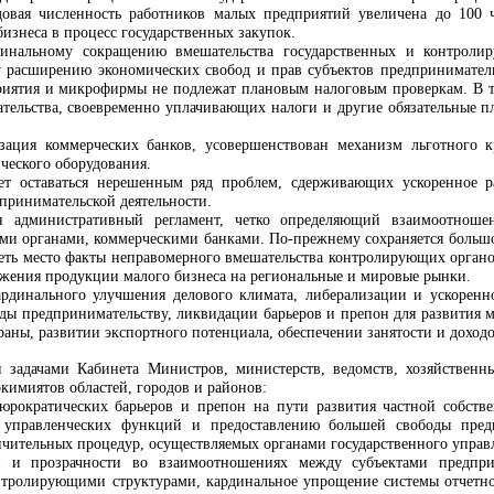
довая численность работников малых предприятий увеличена до 100 
изнеса в процесс государственных закупок.
нальному сокращению вмешательства государственных и контролир
расширению экономических свобод и прав субъектов предпринимательст
риятия и микрофирмы не подлежат плановым налоговым проверкам. В те
тельства, своевременно уплачивающих налоги и другие обязательные п
зация коммерческих банков, усовершенствован механизм льготного к
ческого оборудования.
ет оставаться нерешенным ряд проблем, сдерживающих ускоренное ра
принимательской деятельности.
 административный регламент, четко определяющий взаимоотношен
и органами, коммерческими банками. По-прежнему сохраняется большое
ть место факты неправомерного вмешательства контролирующих органов
жения продукции малого бизнеса на региональные и мировые рынки.
ардинального улучшения делового климата, либерализации и ускорен
ды предпринимательству, ликвидации барьеров и препон для развития 
раны, развитии экспортного потенциала, обеспечении занятости и доходо
 задачами Кабинета Министров, министерств, ведомств, хозяйственн
кимиятов областей, городов и районов:
юрократических барьеров и препон на пути развития частной собств
 управленческих функций и предоставлению большей свободы пред
чительных процедур, осуществляемых органами государственного управ
и и прозрачности во взаимоотношениях между субъектами предприн
нтролирующими структурами, кардинальное упрощение системы отчетнос