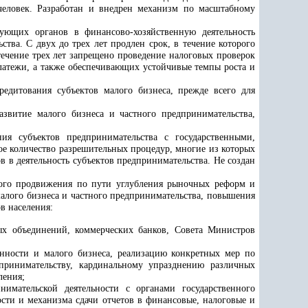
человек. Разработан и внедрен механизм по масштабному
ующих органов в финансово-хозяйственную деятельность
ва. С двух до трех лет продлен срок, в течение которого
чение трех лет запрещено проведение налоговых проверок
латежи, а также обеспечивающих устойчивые темпы роста и
редитования субъектов малого бизнеса, прежде всего для
звитие малого бизнеса и частного предпринимательства,
ия субъектов предпринимательства с государственными,
 количество разрешительных процедур, многие из которых
 в деятельность субъектов предпринимательства. Не создан
ного продвижения по пути углубления рыночных реформ и
малого бизнеса и частного предпринимательства, повышения
в населения:
ых объединений, коммерческих банков, Совета Министров
енности и малого бизнеса, реализацию конкретных мер по
принимательству, кардинальному упразднению различных
ления;
имательской деятельности с органами государственного
ти и механизма сдачи отчетов в финансовые, налоговые и