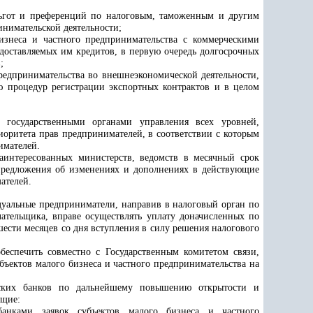
 льгот и преференций по налоговым, таможенным и другим
нимательской деятельности;
изнеса и частного предпринимательства с коммерческими
доставляемых им кредитов, в первую очередь долгосрочных
;
редпринимательства во внешнеэкономической деятельности,
 процедур регистрации экспортных контрактов и в целом
с государственными органами управления всех уровней,
ритета прав предпринимателей, в соответствии с которым
имателей.
интересованных министерств, ведомств в месячный срок
предложения об изменениях и дополнениях в действующие
ателей.
идуальные предприниматели, направив в налоговый орган по
лательщика, вправе осуществлять уплату доначисленных по
шести месяцев со дня вступления в силу решения налогового
беспечить совместно с Государственным комитетом связи,
ъектов малого бизнеса и частного предпринимательства на
ческих банков по дальнейшему повышению открытости и
ющие:
анками заявок субъектов малого бизнеса и частного