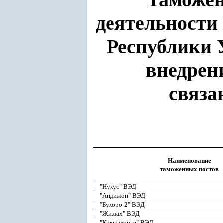
деятельности
Республики 
внедрен
связа
Наименование
таможенных постов
"Нукус" ВЭД
"Андижон" ВЭД
"Бухоро-2" ВЭД
"Жиззах" ВЭД
"Кашкадарья" ВЭД