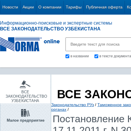
Новости
Акции
О компании
Тарифы
Публичная оферта
К
Информационно-поисковые и экспертные системы
ВСЕ ЗАКОНОДАТЕЛЬСТВО УЗБЕКИСТАНА
в названии
в тексте документ
ВСЕ ЗАКОН
ВСЕ
ЗАКОНОДАТЕЛЬСТВО
УЗБЕКИСТАНА
Законодательство РУз
/
Таможенное зако
органах
/
Постановление К
Малое предприятие
17.11.2011 г. N 