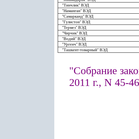
"Тинчлик" ВЭД
"Наманган" ВЭД
"Самарканд" ВЭД
"Гулистон" ВЭД
"Термез" ВЭД
"Чирчик" ВЭД
"Водий" ВЭД
"Ургенч" ВЭД
"Ташкент-товарный" ВЭД
"Собрание зако
2011 г., N 45-46