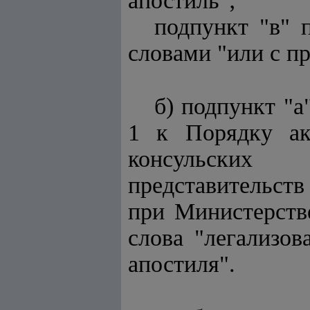
апостиль";
подпункт "в" 
словами "или с п
б) подпункт "а
1 к Порядку акк
консульских 
представительст
при Министерств
слова "легализов
апостиля".