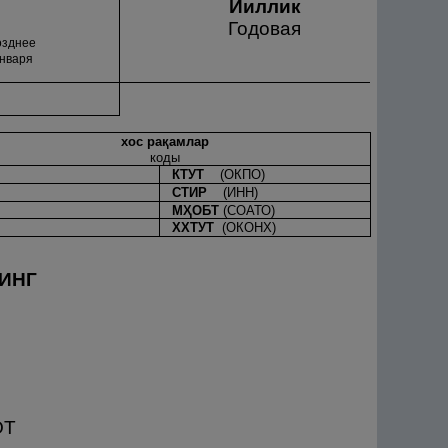
Йиллик
Годовая
озднее
января
хос ра
қ
амлар
коды
КТУТ
(ОКПО)
СТИР
(ИНН)
М
Ҳ
ОБТ
(СОАТО)
ХХТУТ
(ОКОНХ)
ИНГ
ОТ