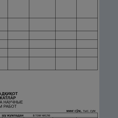
АД
Қ
И
Қ
ОТ
ЖАТЛАР
НА НАУЧНЫЕ
М РАБОТ
минг сўм,
тыс. сум
шу жумладан
в том числе