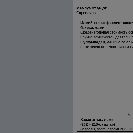
Маълумот учун:
Справочно:
Илмий-техник фаолият асоси
ба
ҳ
оси, жами
Среденегодовая стоимость ос
научно-технической деятельно
шу жумладан, машина ва ас
в том числе стоимость машин 
А
Харажатлар, жами
(202 + 216-сатрлар)
Затраты, всего (строки 202 + 2