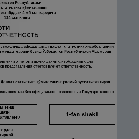
екистон Республикаси
 статистика
қ
ўмитасининг
 октябрдаги 4-мб-сон
қ
арорига
134-сон илова
ОТИ
ОТЧЕТНОСТЬ
 этмасликда ифодаланган давлат статистика
ҳ
исоботларини
ш муддатларини бузиш Ўзбекистон Республикаси Маъмурий
авлении отчетов и других данных, необходимых для
в представления отчетов влечет ответственность,
 Давлат статистика
қ
ўмитасининг расмий рухсатисиз тираж
иражироваться без официального разрешения Государственного
м этиш
дати
1-fan shakli
дставления
нвардан
ктирмай