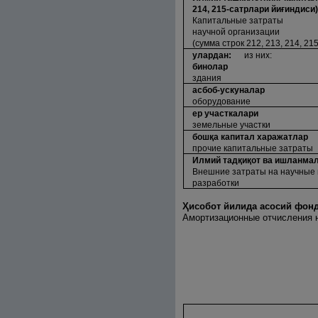
214, 215-сатрлари йи
ғ
индиси)
Капитальные затраты
научной организации
(сумма строк 212, 213, 214, 215
улардан:
из них:
бинолар
здания
асбоб-ускуналар
оборудование
ер участкалари
земельные участки
бош
қ
а капитал харажатлар
прочие капитальные затраты
Илмий тад
қ
и
қ
от ва ишланма
Внешние затраты на научные 
разработки
Ҳ
исобот йилида асосий фонд
Амортизационные отчисления н