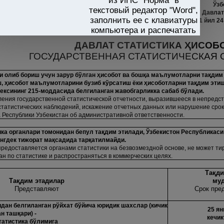
из ИПС "Норма" в
Ўзб
текстовый редактор "Word",
Давлат
заполнить ее с клавиатуры
2011 йил 24
компьютера и распечатать
ДАВЛАТ СТАТИСТИКА
Ҳ
ИСОБ
ГОСУДАРСТВЕННАЯ СТАТИСТИЧЕСКАЯ 
и олиб бориш учун зарур бўлган
ҳ
исобот ва бош
қ
а маълумотларни та
қ
дим
ш,
ҳ
исобот маълумотларини бузиб кўрсатиш ёки
ҳ
исоботларни та
қ
дим эти
ексининг 215-моддасида белгиланган жавобгарликка сабаб бўлади.
ения государственной статистической отчетности, выразившееся в непредст
татистических наблюдений, искажение отчетных данных или нарушение сроко
а Республики Узбекистан об административной ответственности.
ика органлари томонидан бепул та
қ
дим этилади, Ўзбекистон Республикаси
нгдек тижорат ма
қ
садида тар
қ
атилмайди.
предоставляется органами статистики на безвозмездной основе, не может т
ан по статистике и распространяться в коммерческих целях.
Та
қ
ди
Та
қ
дим этадилар
муд
Представляют
Срок пре
идан белгиланган рўйхат бўйича юридик шахслар (кичик
25 я
ан таш
қ
ари) -
кечи
статистика бўлимига