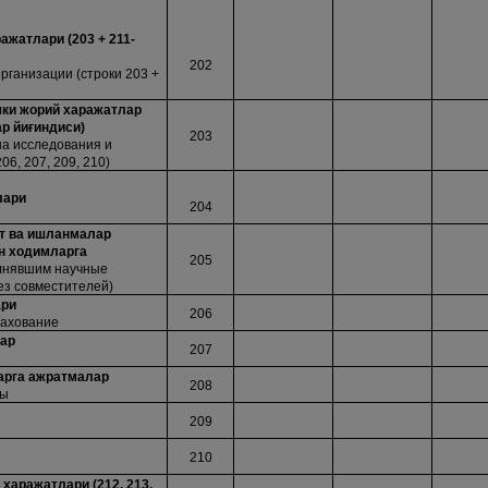
ажатлари (203 + 211-
202
рганизации (строки 203 +
чки жорий харажатлар
ар йи
ғ
индиси)
203
на исследования и
06, 207, 209, 210)
лари
204
т ва ишланмалар
н ходимларга
205
олнявшим научные
ез совместителей)
ари
206
рахование
лар
207
арга ажратмалар
208
ды
209
210
харажатлари (212, 213,