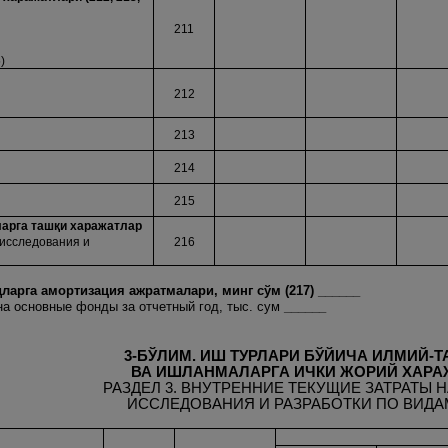
211
)
212
213
214
215
ларга таш
қ
и харажатлар
исследования и
216
ларга амортизация ажратмалари, минг сўм
(217) ______
а основные фонды за отчетный год, тыс. сум
______
3-БЎЛИМ. ИШ ТУРЛАРИ БЎЙИЧА ИЛМИЙ-Т
ВА ИШЛАНМАЛАРГА ИЧКИ ЖОРИЙ ХАРА
РАЗДЕЛ 3. ВНУТРЕННИЕ ТЕКУЩИЕ ЗАТРАТЫ 
ИССЛЕДОВАНИЯ И РАЗРАБОТКИ ПО ВИДА