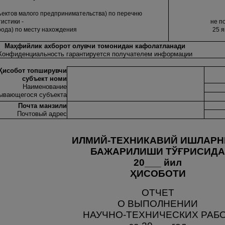
ъектов малого предпринимательства) по перечню
истики -
не п
орода) по месту нахождения
25 
Ма
ҳ
фийлик ахборот олувчи томонидан кафолатланади
Конфиденциальность гарантируется получателем информации
Ҳ
исобот топширувчи
субъект номи
Наименование
ывающегося субъекта
Почта манзили
Почтовый адрес
ИЛМИЙ-ТЕХНИКАВИЙ ИШЛАРН
БАЖАРИЛИШИ ТЎ
Ғ
РИСИДА
20___ йил
Ҳ
ИСОБОТИ
ОТЧЕТ
О ВЫПОЛНЕНИИ
НАУЧНО-ТЕХНИЧЕСКИХ РАБ