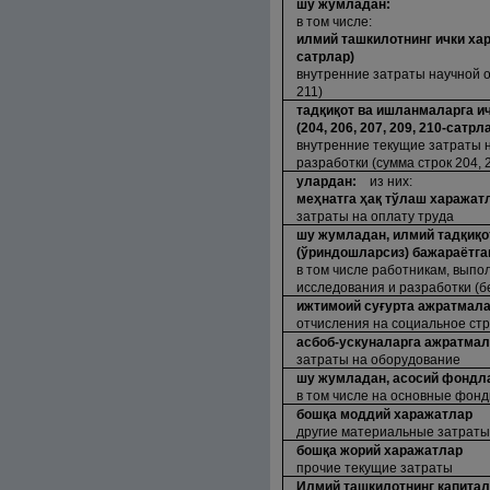
шу жумладан:
в том числе:
илмий ташкилотнинг ички хар
сатрлар)
внутренние затраты научной о
211)
тад
қ
и
қ
от ва ишланмаларга и
(204, 206, 207, 209, 210-сатрл
внутренние текущие затраты 
разработки (сумма строк 204, 2
улардан:
из них:
ме
ҳ
натга
ҳ
а
қ
тўлаш харажат
затраты на оплату труда
шу жумладан, илмий тад
қ
и
қ
о
(ўриндошларсиз) бажараётга
в том числе работникам, вып
исследования и разработки (б
ижтимоий су
ғ
урта ажратмал
отчисления на социальное ст
асбоб-ускуналарга ажратма
затраты на оборудование
шу жумладан, асосий фондл
в том числе на основные фон
бош
қ
а моддий харажатлар
другие материальные затраты
бош
қ
а жорий харажатлар
прочие текущие затраты
Илмий ташкилотнинг капитал 