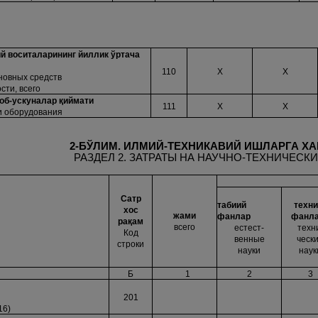
й воситаларининг йиллик ўртача
110
Х
Х
новных средств
сти, всего
боб-ускуналар
қ
иймати
111
Х
Х
и оборудования
2-БЎЛИМ. ИЛМИЙ-ТЕХНИКАВИЙ ИШЛАРГА Х
РАЗДЕЛ 2. ЗАТРАТЫ НА НАУЧНО-ТЕХНИЧЕСК
Сатр
табиий
техни
хос
жами
фанлар
фанл
ра
қ
ам
всего
естест-
техн
Код
венные
ческ
строки
науки
наук
Б
1
2
3
201
16)