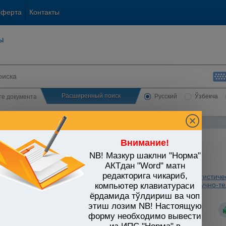
оферта
Контакты
ы
Расширенный поиск
Русский
Ўзбекча
сте документа
Внимание!
NB! Мазкур шаклни "Норма"
ЬСТВО УЗБЕКИСТАНА
АКТдан "Word" матн
редакторига чикариб,
тика. Отчетность
/
Утратившие силу документы
/
Бланки статистиче
разованию
/
Форма 1-фан (годовая). Отчет о выполнении научно-те
компьютер клавиатураси
ёрдамида тўлдириш ва чоп
этиш лозим NB! Настоящую
форму необходимо вывести