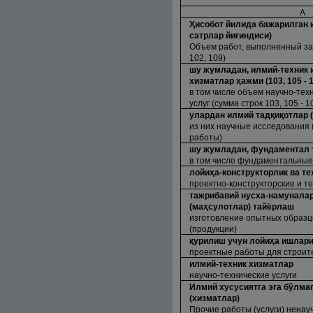
А
Ҳ
исобот йилида бажарилган
сатрлар йи
ғ
индиси)
Объем работ, выполненный за 
102, 109)
шу жумладан, илмий-техник 
хизматлар
ҳ
ажми (103, 105 -
в том числе объем научно-техн
услуг (сумма строк 103, 105 - 1
улардан илмий тад
қ
и
қ
отлар 
из них научные исследования 
работы)
шу жумладан, фундаментал 
в том числе фундаментальные
лойи
ҳ
а-конструкторлик ва т
проектно-конструкторские и т
тажрибавий нусха-намуналар
(ма
ҳ
сулотлар) тайёрлаш
изготовление опытных образцо
(продукции)
қ
урилиш учун лойи
ҳ
а ишлар
проектные работы для строит
илмий-техник хизматлар
научно-технические услуги
Илмий хусусиятга эга бўлма
(хизматлар)
Прочие работы (услуги) ненау