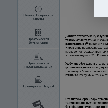
Налоги: Вопросы и
ответы
Давлат статистика кузатувин
Практическая
та
қ
дим этиш тартибини бузи
Бухгалтерия
жавобгарлик тў
ғ
рисидаги код
Нарушение порядка представл
проведения государственных с
установленную ст. 215 Кодекс
Практическое
Ушбу
ҳ
исобот шакли статист
Налогообложение
қ
илиниши мумкин эмас, шуни
Настоящий бланк отчетности 
комитета Республики Узбекист
Проверки от А до Я
Статистика органлари томон
тадбиркорлик субъектларид
ўз жойидаги (туман, ша
ҳ
ар) 