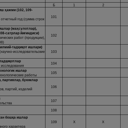
Б
1
2
 иш
ҳ
ажми (102, 109-
101
отчетный год (сумма строк
ишлар (ма
ҳ
сулотлар),
 108-сатрлар йи
ғ
индиси)
102
ических работ (продукции),
08)
(илмий-тад
қ
и
қ
от ишлари)
(научно-исследовательские
103
тад
қ
и
қ
отлар
104
 исследования
ехнологик ишлар
105
ехнологические работы
, партиялар, буюмлар
106
в, партий, изделий
и
107
ельства
108
ган бош
қ
а ишлар
109
Х
Х
чного характера