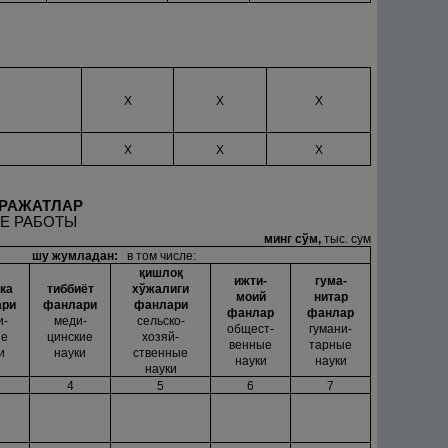
Х
Х
Х
Х
Х
Х
АРАЖАТЛАР
ИЕ РАБОТЫ
минг сўм,
тыс. сум
шу жумладан:
в том числе:
қ
ишло
қ
ижти-
гума-
ка
тиббиёт
хўжалиги
моий
нитар
ари
фанлари
фанлари
фанлар
фанлар
и-
меди-
сельско-
общест-
гумани-
ие
цинские
хозяй-
венные
тарные
и
науки
ственные
науки
науки
науки
4
5
6
7