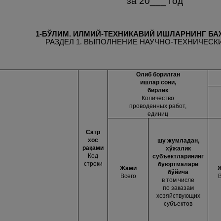
за 20___ год
1-БЎЛИМ. ИЛМИЙ-ТЕХНИКАВИЙ ИШЛАРНИНГ Б
РАЗДЕЛ 1. ВЫПОЛНЕНИЕ НАУЧНО-ТЕХНИЧЕСК
Олиб борилган
ишлар сони,
бирлик
Количество
проводенных работ,
единиц
Сатр
хос
шу жумладан,
ра
қ
ами
хўжалик
Код
субъектларининг
строки
буюртмалари
Жами
бўйича
Всего
в том числе
по заказам
хозяйствующих
субъектов