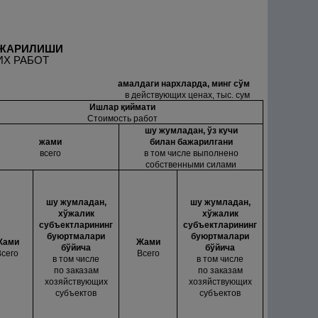
АЖАРИЛИШИ
ИХ РАБОТ
амалдаги нархларда, минг сўм
в действующих ценах, тыс. сум
Ишлар
қ
иймати
Стоимость работ
шу жумладан, ўз кучи
жами
билан бажарилгани
всего
в том числе выполнено
собственными силами
шу жумладан,
шу жумладан,
хўжалик
хўжалик
субъектларининг
субъектларининг
буюртмалари
буюртмалари
Жами
Жами
бўйича
бўйича
Всего
Всего
в том числе
в том числе
по заказам
по заказам
хозяйствующих
хозяйствующих
субъектов
субъектов