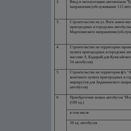
2.
Ввод в эксплуатацию автовокзала "Ё
направления (обслуживание 115 авт
3.
Строительство на ул. Янги замон ма
пригородных и городских автобусн
Маргиланского направления (обслуж
4.
Строительство на территории гараж
пункта пригородных и городских а
массиве А. Кадирий для Кувасайско
54 автобусов)
5.
Строительство на территории ф/х "А
конечного пункта пригородных и го
маршрутов для Андижанского напра
автобусов)
6.
Приобретение новых автобусов "Ису
(100 ед.)
в том числе:
50 ед. автобусов