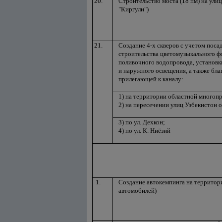
20.
Строительство моста (18 пм) на улиц
"Киргули")
21.
Создание 4-х скверов с учетом поса
строительства цветомузыкального фо
поливочного водопровода, установ
и наружного освещения, а также бла
прилегающей к каналу:
1) на территории областной многоп
2) на пересечении улиц Узбекистон о
3) по ул. Дехкон;
4) по ул. К. Ниёзий
1.
Создание автокемпинга на территор
автомобилей)