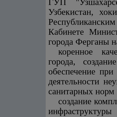
ГУП "Узшахарсо
Узбекистан, хок
Республиканским
Кабинете Минист
города Ферганы н
коренное кач
города, создани
обеспечение при
деятельности не
санитарных норм 
создание комп
инфраструктур