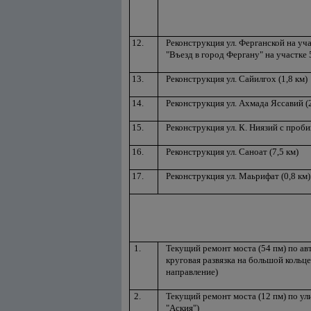
12.
Реконструкция ул. Ферганской на уч
"Въезд в город Фергану" на участке 5
13.
Реконструкция ул. Сайилгох (1,8 км)
14.
Реконструкция ул. Ахмада Яссавий (2
15.
Реконструкция ул. К. Ниязий с проби
16.
Реконструкция ул. Саноат (7,5 км)
17.
Реконструкция ул. Маьрифат (0,8 км)
1.
Текущий ремонт моста (54 пм) по ав
круговая развязка на большой кольце
направление)
2.
Текущий ремонт моста (12 пм) по ул
"Аския")