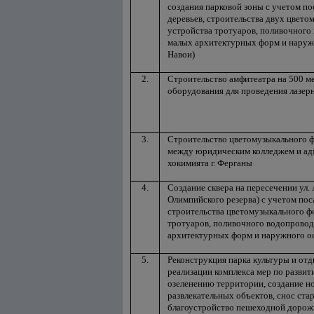
создания парковой зоны с учетом п
деревьев, строительства двух цвето
устройства тротуаров, поливочного
малых архитектурных форм и наружн
Навои)
2.
Строительство амфитеатра на 500 м
оборудования для проведения лазерн
3.
Строительство цветомузыкального ф
между юридическим колледжем и а
хокимията г. Ферганы
4.
Создание сквера на пересечении ул. 
Олимпийского резерва) с учетом пос
строительства цветомузыкального ф
тротуаров, поливочного водопровод
архитектурных форм и наружного о
5.
Реконструкция парка культуры и от
реализации комплекса мер по развит
озеленению территории, создание н
развлекательных объектов, снос ст
благоустройство пешеходной дорож