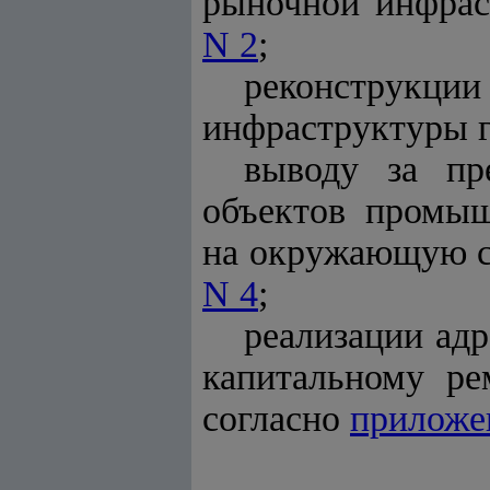
рыночной инфрас
N 2
;
реконструкци
инфраструктуры 
выводу за пр
объектов промыш
на окружающую ср
N 4
;
реализации адр
капитальному ре
согласно
приложе