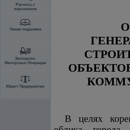
Расчеты с
персоналом
О
Умная подшивка
ГЕНЕР
СТРОИ
Экспортно-
Импортные Операции
ОБЪЕКТО
КОММУ
Юрист Предприятия
В целях коре
облика города