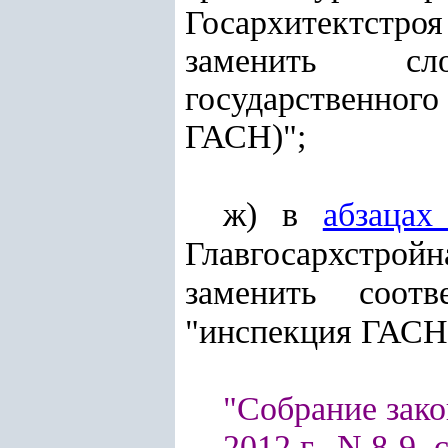
Госархитектстр
заменить сл
государственного
ГАСН)";
ж) в
абзацах
Главгосархстро
заменить соот
"инспекция ГАСН
"Собрание зако
2012 г., N 8-9, с