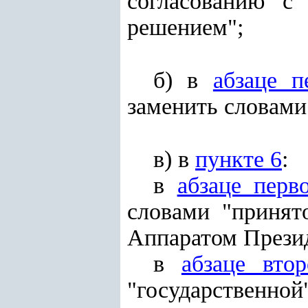
согласованию с
решением";
б) в
абзаце п
заменить словами
в) в
пункте 6
:
в
абзаце перв
словами "принят
Аппаратом Презид
в
абзаце вто
"государственной