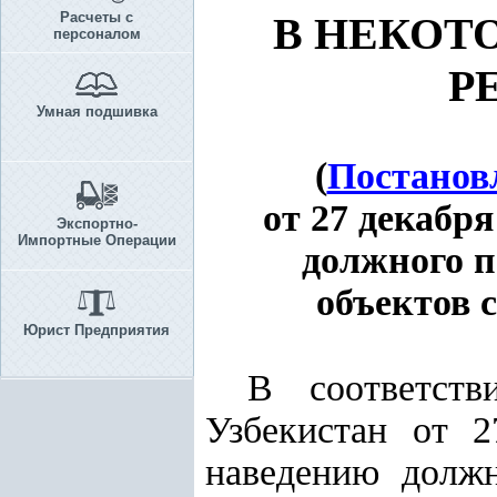
Расчеты с
В НЕКОТ
персоналом
Р
Умная подшивка
(
Постанов
от 27 декабр
Экспортно-
Импортные Операции
должного п
объектов 
Юрист Предприятия
В соответс
Узбекистан от 
наведению должн