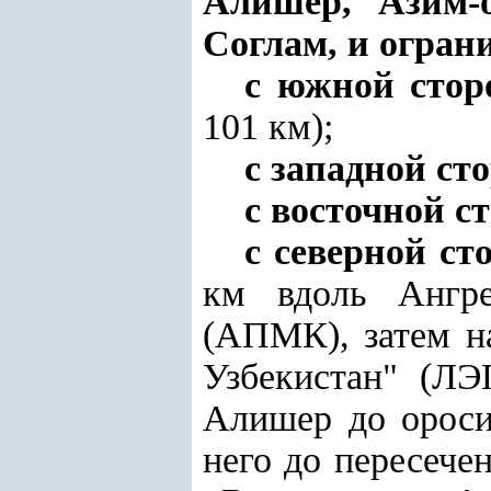
Алишер, Азим-о
Соглам, и огран
с южной сто
101 км);
с западной ст
с восточной с
с северной ст
км вдоль Ангре
(АПМК), затем н
Узбекистан" (ЛЭ
Алишер до ороси
него до пересече