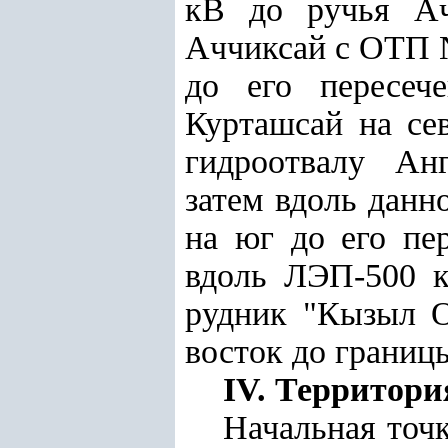
кВ до ручья Ач
Аччиксай с ОТП N
до его пересеч
Курташсай на сев
гидроотвалу Ан
затем вдоль данн
на юг до его пе
вдоль ЛЭП-500 к
рудник "Кызыл О
восток до границы
IV. Территори
Начальная точ