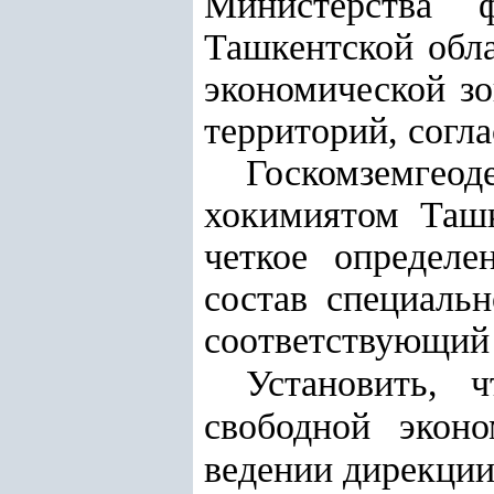
Министерства ф
Ташкентской обла
экономической зо
территорий, согл
Госкомземгеод
хокимиятом Ташк
четкое определе
состав специаль
соответствующий 
Установить, 
свободной экон
ведении
дирекции