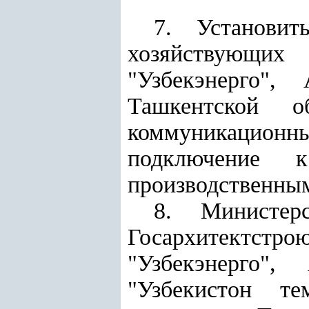
7. Установи
хозяйствующих
"Узбекэнерго", 
Ташкентской о
коммуникацион
подключение
производственны
8. Министер
Госархитектстр
"Узбекэнерго"
"Узбекистон те