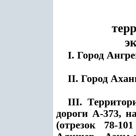
тер
э
I. Город Ангр
II. Город Аха
III. Террито
дороги А-373, н
(отрезок 78-10