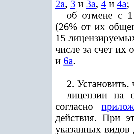
2а
,
3
и
3а
,
4
и
4а
;
об отмене с 1
(26% от их общег
15 лицензируемых
числе за счет их
и
6а
.
2. Установить, 
лицензии на 
согласно
прило
действия. При э
указанных видов 