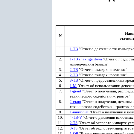
Наим
N
статист
1.
1-ТВ
"Отчет о деятельности коммерче
2.
1-ТВ shakliga ilova
"Отчет о предоста
коммерческим банком"
3.
2-ТВ
"Отчет о вкладах населения"
4.
2-ТВ
"Отчет о вкладах населения"
5.
3-ТВ
"Отчет о предоставленных кред
6.
1-М
"Отчет об использовании денежн
7.
1-grant
"Отчет о получении, распреде
технического содействия - грантов"
8.
2-grant
"Отчет о получении, целевом 
технического содействия - грантов 
9.
1-muruvvat
"Отчет о получении и цел
10.
4-TB-V
"Отчет о движении валютных 
11.
2-TS
"Отчет об экспорте-импорте усл
12.
3-TS
"Отчет об экспорте-импорте тов
13.
1-QB
"Баланс производственной мощ