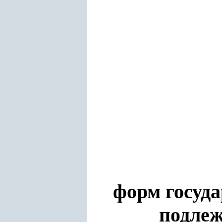
форм госуда
подлеж