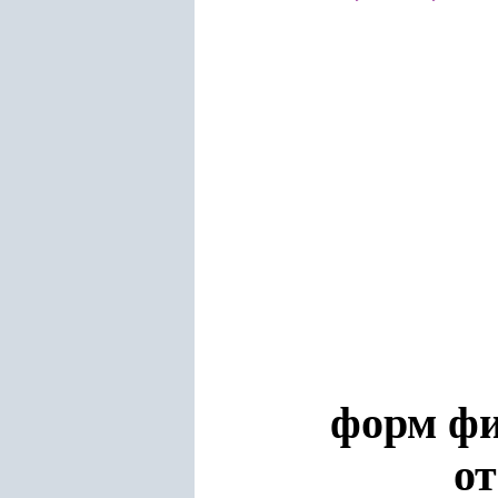
форм фи
от