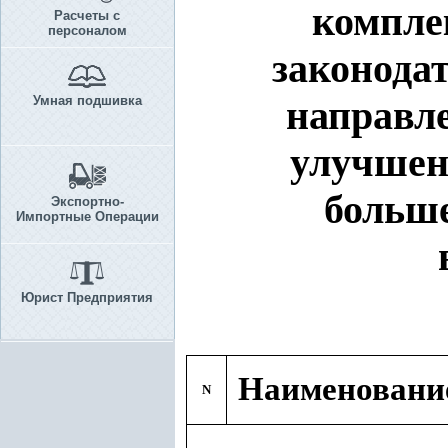
компле
Расчеты с
персоналом
законода
Умная подшивка
направл
улучшен
больше
Экспортно-
Импортные Операции
Юрист Предприятия
Наименовани
N