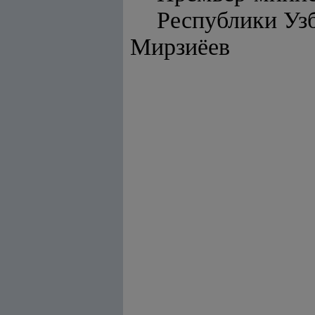
Респуб
Мирзиёев