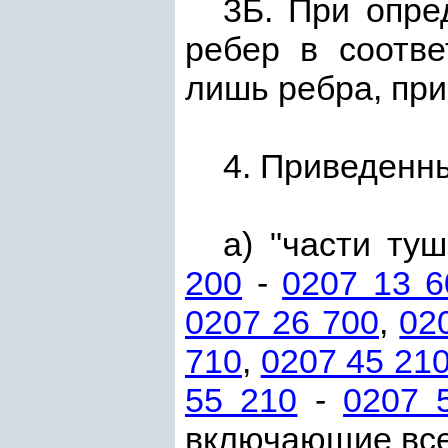
3Б. При опре
ребер в соотв
лишь ребра, при
4. Приведенн
а) "части ту
200
-
0207 13 6
0207 26 700
,
02
710
,
0207 45 21
55 210
-
0207 
включающие все