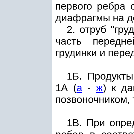
первого ребра 
диафрагмы на д
2. отруб "гр
часть передн
грудинки и пере
1Б. Продукты
1А (
а
-
ж
) к д
позвоночником, т
1В. При опре