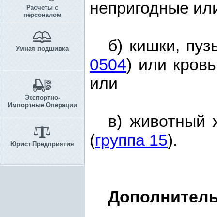
непригодные или
Расчеты с
персоналом
б) кишки, пу
Умная подшивка
0504
) или кров
или
Экспортно-
Импортные Операции
в) животный 
(
группа 15
).
Юрист Предприятия
Дополнитель