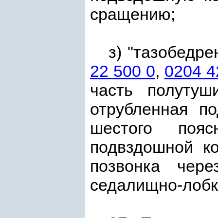
сращению;
з) "тазобедре
22 500 0
,
0204 4
часть полутуш
отрубленная п
шестого пояс
подвздошной ко
позвонка чер
седалищно-лобк