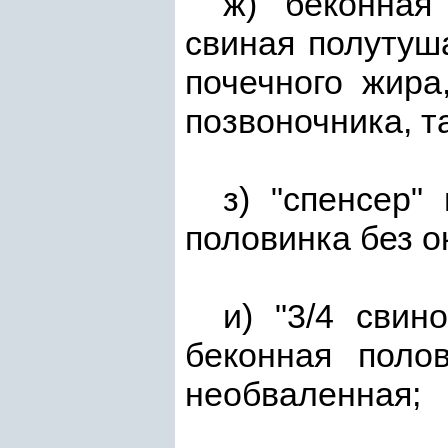
ж) "беконная
свиная полутуша
почечного жира,
позвоночника, т
з) "спенсер"
половинка без о
и) "3/4 свин
беконная поло
необваленная;