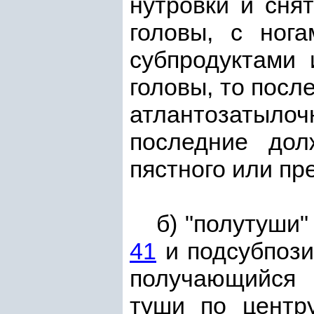
нутровки и сня
головы, с ног
субпродуктами 
головы, то посл
атлантозатыло
последние дол
пястного или пр
б) "полутуши"
41
и подсубпоз
получающийся 
туши по центру