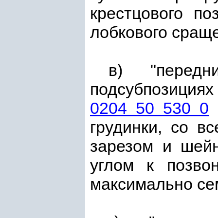
крестцового по
лобкового сращ
в) "передн
подсубпозиция
0204 50 530 0
-
грудинки, со в
зарезом и шейн
углом к позво
максимально се