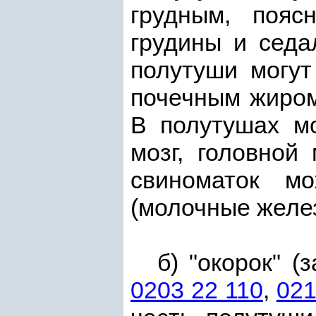
грудным, пояс
грудины и седа
полутуши могут
почечным жиром
В полутушах м
мозг, головной
свиноматок м
(молочные желе
б) "окорок" 
0203 22 110
,
021