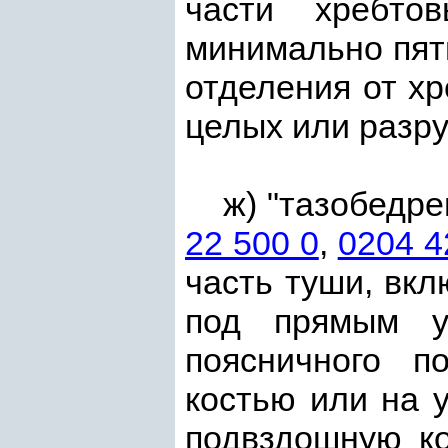
части хребто
минимально пять
отделения от х
целых или разр
ж) "тазобедре
22 500 0
,
0204 4
часть туши, вкл
под прямым у
поясничного п
костью или на у
подвздошную ко