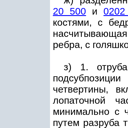
ж) "разделен
20 500
и
0202
костями, с бед
насчитывающая
ребра, с голяшк
з) 1. отруб
подсубпозици
четвертины, в
лопаточной ча
минимально с 
путем разруба 