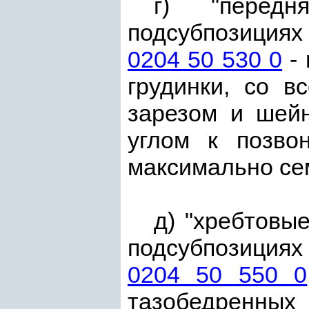
г) "передн
подсубпозиция
0204 50 530 0
- 
грудинки, со в
зарезом и шейн
углом к позво
максимально се
д) "хребтовы
подсубпозиция
0204 50 550 0
тазобедренных