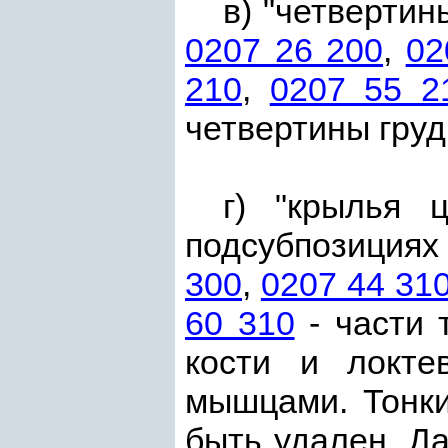
в) "четверти
0207 26 200
,
02
210
,
0207 55 2
четвертины груд
г) "крылья 
подсубпозиция
300
,
0207 44 31
60 310
- части 
кости и локте
мышцами. Тонки
быть удален. Д