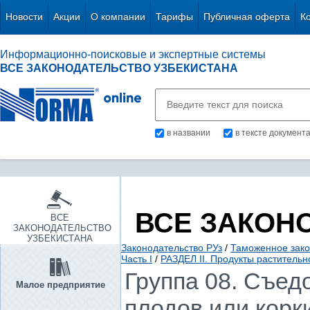
Новости
Акции
О компании
Тарифы
Публичная оферта
К
Информационно-поисковые и экспертные системы
ВСЕ ЗАКОНОДАТЕЛЬСТВО УЗБЕКИСТАНА
в названии
в тексте документ
ВСЕ ЗАКОН
ВСЕ
ЗАКОНОДАТЕЛЬСТВО
УЗБЕКИСТАНА
Законодательство РУз
/
Таможенное зако
Часть I
/
РАЗДЕЛ II. Продукты раститель
Группа 08. Съед
Малое предприятие
плодов или корк