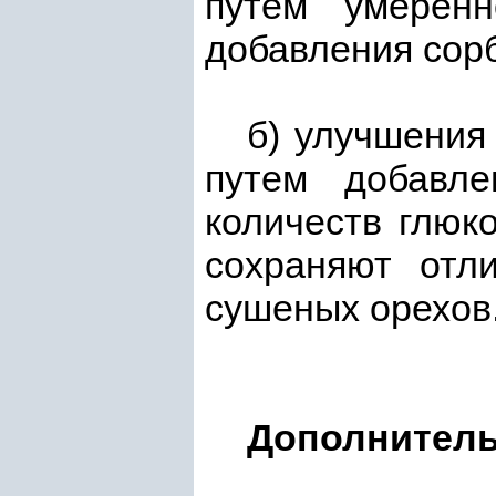
путем умеренн
добавления сорб
б) улучшения
путем добавле
количеств глюко
сохраняют отл
сушеных орехов
Дополнитель