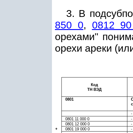
3. В подсубп
850 0
,
0812 90
орехами" поним
орехи аpеки (ил
Код
ТН ВЭД
0801
-
0801 11 000 0
-
0801 12 000 0
-
+
0801 19 000 0
-