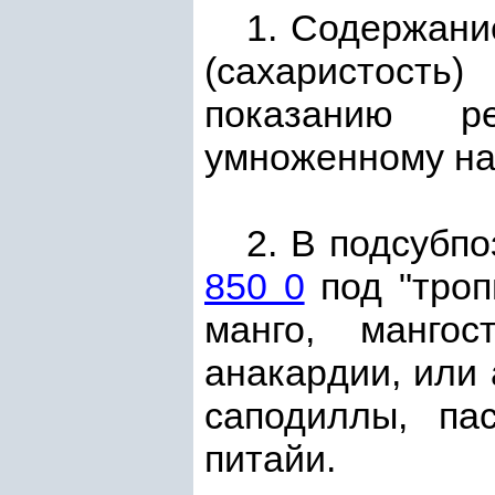
1. Содержани
(сахаристость)
показанию р
умноженному на
2. В подсубп
850 0
под "троп
манго, мангос
анакаpдии, или 
саподиллы, па
питайи.