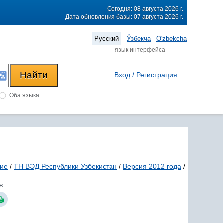
Сегодня: 08 августа 2026 г.
Дата обновления базы: 07 августа 2026 г.
Русский
Ўзбекча
O'zbekcha
язык интерфейса
Вход / Регистрация
Оба языка
ние
/
ТН ВЭД Республики Узбекистан
/
Версия 2012 года
/
в