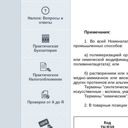
Налоги: Вопросы и
ответы
Примечания:
1. Во всей Номенкла
промышленных способов:
Практическая
Бухгалтерия
а) полимеризацией ор
или химической модификаци
поливинилацетата); или
б) растворением или 
Практическое
медно-аммиачное или виск
Налогообложение
других протеинов или альги
Термины "синтетически
искусственные - волокна, у
Термины "химические",
Проверки от А до Я
2. В товарные позици
Код
ТН ВЭД