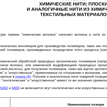
ХИМИЧЕСКИЕ HИТИ; ПЛОСК
И АНАЛОГИЧНЫЕ НИТИ ИЗ ХИМИ
ТЕКСТИЛЬНЫХ МАТЕРИАЛО
туре термин "химические волокна" означает волокна и нити из
ганических мономеров для производства полимеров, таких как 
ей полимеров, произведенных посредством этого процесса (нап
химической обработкой природных органических полимеров (напр
озное волокно, или химической модификацией природных орган
новой кислоты), для получения полимеров, таких как ацетат целлюл
е" и "искусственные", применяемые по отношению к волокнам, озн
казанные в
пункте (б)
. Плоские и аналогичные нити товарной позици
 "синтетические" и "искусственные" имеют те же значения примени
и
5402
и
5403
не включается жгут синтетических или искусственных
Наименование позиции