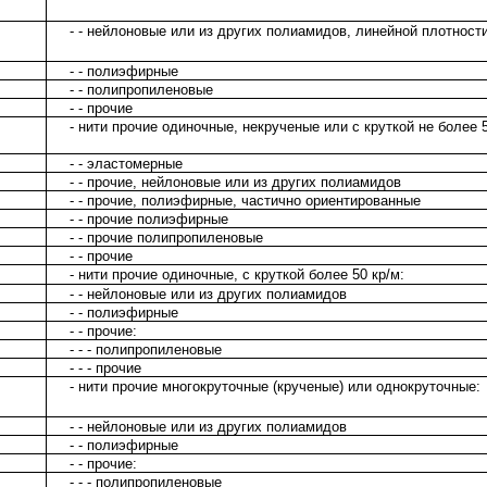
- - нейлоновые или из других полиамидов, линейной плотност
- - полиэфирные
- - полипропиленовые
- - прочие
- нити прочие одиночные, некрученые или с круткой не более 5
- - эластомерные
- - прочие, нейлоновые или из других полиамидов
- - прочие, полиэфирные, частично ориентированные
- - прочие полиэфирные
- - прочие полипропиленовые
- - прочие
- нити прочие одиночные, с круткой более 50 кр/м:
- - нейлоновые или из других полиамидов
- - полиэфирные
- - прочие:
- - - полипропиленовые
- - - прочие
- нити прочие многокруточные (крученые) или однокруточные:
- - нейлоновые или из других полиамидов
- - полиэфирные
- - прочие:
- - - полипропиленовые