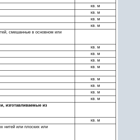
кв. м
кв. м
кв. м
кв. м
итей, смешанные в основном или
кв. м
кв. м
кв. м
кв. м
кв. м
кв. м
кв. м
кв. м
ни, изготавливаемые из
кв. м
ых нитей или плоских или