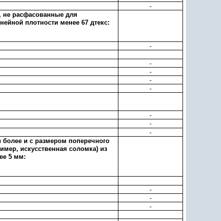
-
, не расфасованные для
ейной плотности менее 67 дтекс:
-
-
-
-
-
-
-
-
и более и с размером поперечного
ример, искусственная соломка) из
ее 5 мм:
-
-
-