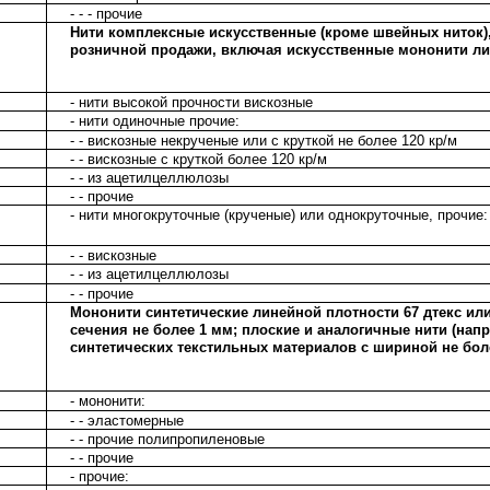
- - - прочие
Нити комплексные искусственные (кроме швейных ниток)
розничной продажи, включая искусственные мононити лин
- нити высокой прочности вискозные
- нити одиночные прочие:
- - вискозные некрученые или с круткой не более 120 кр/м
- - вискозные с круткой более 120 кр/м
- - из ацетилцеллюлозы
- - прочие
- нити многокруточные (крученые) или однокруточные, прочие:
- - вискозные
- - из ацетилцеллюлозы
- - прочие
Мононити синтетические линейной плотности 67 дтекс ил
сечения не более 1 мм; плоские и аналогичные нити (нап
синтетических текстильных материалов с шириной не бол
- мононити:
- - эластомерные
- - прочие полипропиленовые
- - прочие
- прочие: