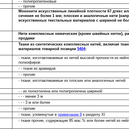
- - полипропиленовые
- - прочие
Мононити искусственные линейной плотности 67 дтекс ил
сечения не более 1 мм; плоские и аналогичные нити (нап
искусственных текстильных материалов с шириной не бо
Нити комплексные химические (кроме швейных ниток), р
продажи
Ткани из синтетических комплексных нитей, включая ткан
материалов товарной позиции
5404
:
- ткани, изготавливаемые из нитей высокой прочности из ней
полиэфиров:
- - ткани из арамидов
- - прочие
- ткани, изготавливаемые из плоских или аналогичных нитей:
- - из полиэтилена или полипропилена шириной:
- - - менее 3 м
- - - 3 м или более
- - прочие
- ткани, упомянутые в
примечании 9
к разделу XI
- ткани прочие, содержащие 85 мас.% или более нитей из ней