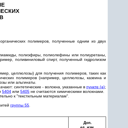
ИЕ
ЧЕСКИХ
В
 органических полимеров, полученные одним из двух
полиамиды, полиэфиры, полиолефины или полиуретаны,
ример, поливиниловый спирт, полученный гидролизом
имер, целлюлозы) для получения полимеров, таких как
ических полимеров (например, целлюлозы, казеина и
озы или альгинаты.
ачают: синтетические - волокна, указанные в
пункте (a)
;
и
5404
или
5405
не считаются химическими волокнами.
тельно к "текстильным материалам".
 нитей
группы 55
.
Доп.
ед. изм.