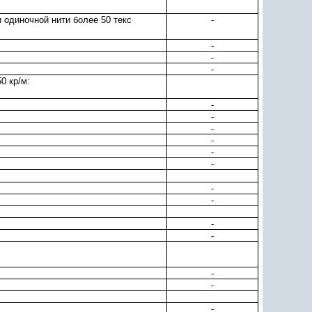
и одиночной нити более 50 текс
-
-
-
-
0 кр/м:
-
-
-
-
-
-
-
-
-
-
-
-
-