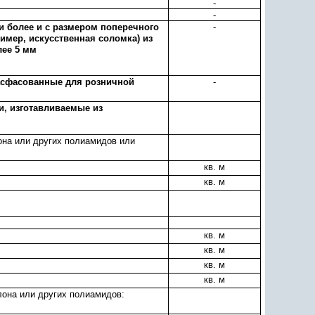
-
-
и более и с размером поперечного
-
ример, искусственная соломка) из
лее 5 мм
асфасованные для розничной
-
и, изготавливаемые из
лона или других полиамидов или
кв. м
кв. м
кв. м
кв. м
кв. м
кв. м
лона или других полиамидов: