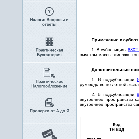
Налоги: Вопросы и
ответы
Примечание к субпоз
1. В субпозициях
8802
Практическая
вычетом массы экипажа, топ
Бухгалтерия
Дополнительные при
1. В подсубпозиции
Практическое
руководстве по летной эксп
Налогообложение
2. В подсубпозиции
внутреннее пространство с
внутреннее пространство сам
Проверки от А до Я
Код
ТН ВЭД