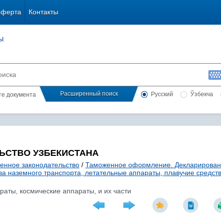
оферта
Контакты
ы
Расширенный поиск
Русский
Ўзбекча
сте документа
ЬСТВО УЗБЕКИСТАНА
енное законодательство
/
Таможенное оформление. Декларирова
ва наземного транспорта, летательные аппараты, плавучие средств
раты, космические аппараты, и их части