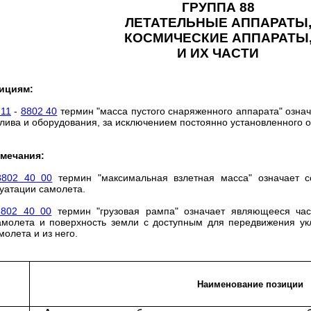
ГРУППА 88
ЛЕТАТЕЛЬНЫЕ АППАРАТЫ
КОСМИЧЕСКИЕ АППАРАТЫ
И ИХ ЧАСТИ
ициям:
 11
-
8802 40
термин "масса пустого снаряженного аппарата" означа
лива и оборудования, за исключением постоянно установленного 
мечания:
8802 40 00
термин "максимальная взлетная масса" означает с
луатации самолета.
8802 40 00
термин "грузовая рампа" означает являющееся час
амолета и поверхность земли с доступным для передвижения укл
олета и из него.
Наименование позиции