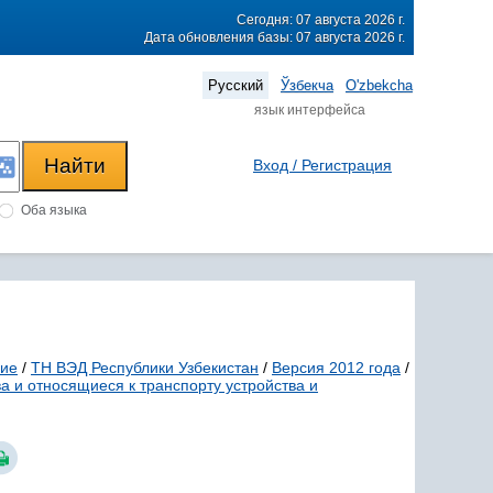
Сегодня: 07 августа 2026 г.
Дата обновления базы: 07 августа 2026 г.
Русский
Ўзбекча
O'zbekcha
язык интерфейса
Вход / Регистрация
Оба языка
ние
/
ТН ВЭД Республики Узбекистан
/
Версия 2012 года
/
а и относящиеся к транспорту устройства и