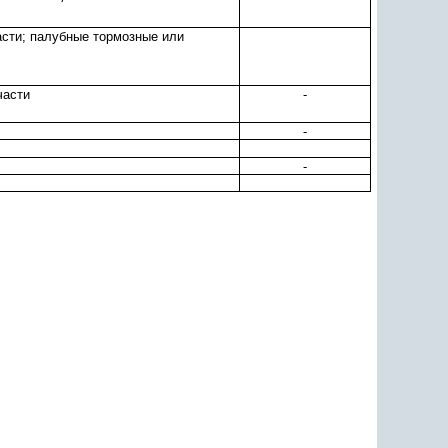
асти; палубные тормозные или
части
-
-
-