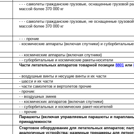
- - - самолеты гражданские грузовые, оснащенные грузовой р
массой более 370 000 кг
- - - самолеты гражданские грузовые, не оснащенные грузово
массой более 370 000 кг
- - - прочие
- космические аппараты (включая спутники) и суборбитальные
- - космические аппараты (включая спутники)
- - суборбитальные и космические ракеты-носители
Части летательных аппаратов товарной позиции
8801
или
- воздушные винты и несущие винты и их части
- шасси и их части
- части самолетов и вертолетов прочие
- прочие:
- - воздушных змеев
- - космических аппаратов (включая спутники)
- - суборбитальных и космических ракет-носителей
- - прочие
Парашюты (включая управляемые парашюты и парапланы)
принадлежности
Стартовое оборудование для летательных аппаратов; па
аналогичные устройства; наземные тренажеры для летного