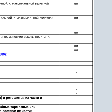
ампой, с максимальной взлетной
шт
й рампой, с максимальной взлетной
шт
шт
 и космические ракеты-носители:
шт
шт
8802
:
-
-
-
-
-
-
-
 и ротошюты; их части и
-
лубные тормозные или
 состава; их части: