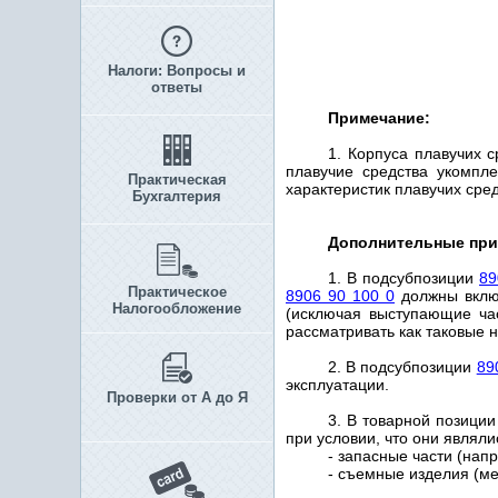
Налоги: Вопросы и
ответы
Примечание:
1. Корпуса плавучих 
плавучие средства укомпл
Практическая
характеристик плавучих сред
Бухгалтерия
Дополнительные при
1. В подсубпозиции
89
Практическое
8906 90 100 0
должны включ
Налогообложение
(исключая выступающие ча
рассматривать как таковые 
2. В подсубпозиции
89
эксплуатации.
Проверки от А до Я
3. В товарной позици
при условии, что они являл
- запасные части (нап
- съемные изделия (ме