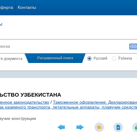
оферта
Контакты
ы
Расширенный поиск
Русский
Ўзбекча
сте документа
ЬСТВО УЗБЕКИСТАНА
енное законодательство
/
Таможенное оформление. Декларирова
ва наземного транспорта, летательные аппараты, плавучие средств
вучие конструкции