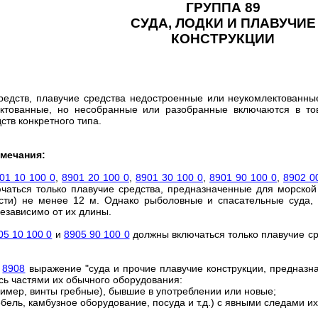
ГРУППА 89
СУДА, ЛОДКИ И ПЛАВУЧИЕ
КОНСТРУКЦИИ
средств, плавучие средства недостроенные или неукомлектованн
ектованные, но несобранные или разобранные включаются в 
ств конкретного типа.
мечания:
01 10 100 0
,
8901 20 100 0
,
8901 30 100 0
,
8901 90 100 0
,
8902 0
аться только плавучие средства, предназначенные для морско
сти) не менее 12 м. Однако рыболовные и спасательные суда, 
независимо от их длины.
05 10 100 0
и
8905 90 100 0
должны включаться только плавучие ср
и
8908
выражение "суда и прочие плавучие конструкции, предназн
ись частями их обычного оборудования:
ример, винты гребные), бывшие в употреблении или новые;
бель, камбузное оборудование, посуда и т.д.) с явными следами и