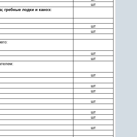
шт
; гребные лодки и каноэ:
шт
шт
его:
шт
шт
ателем:
шт
шт
шт
шт
шт
шт
шт