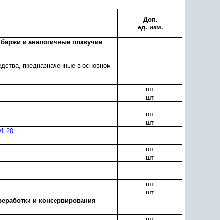
Доп.
ед. изм.
, баржи и аналогичные плавучие
редства, предназначенные в основном
шт
шт
шт
шт
01 20
:
шт
шт
шт
шт
реработки и консервирования
шт