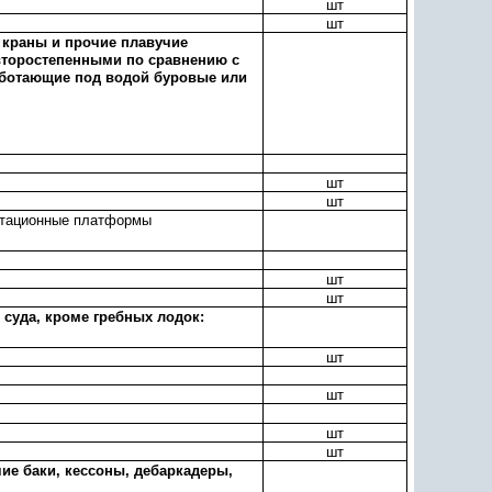
шт
шт
 краны и прочие плавучие
второстепенными по сравнению с
аботающие под водой буровые или
шт
шт
уатационные платформы
шт
шт
суда, кроме гребных лодок:
шт
шт
шт
шт
ие баки, кессоны, дебаркадеры,