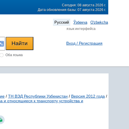
Сегодня: 08 августа 2026 г.
Дата обновления базы: 07 августа 2026 г.
Русский
Ўзбекча
O'zbekcha
язык интерфейса
Вход / Регистрация
Оба языка
ние
/
ТН ВЭД Республики Узбекистан
/
Версия 2012 года
/
а и относящиеся к транспорту устройства и