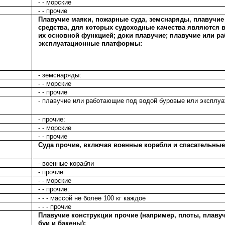
- - морские
- - прочие
Плавучие маяки, пожарные суда, земснаряды, плавучие
средства, для которых судоходные качества являются 
их основной функцией; доки плавучие; плавучие или р
эксплуатационные платформы:
- земснаряды:
- - морские
- - прочие
- плавучие или работающие под водой буровые или экспл
- прочие:
- - морские
- - прочие
Суда прочие, включая военные корабли и спасательные 
- военные корабли
- прочие:
- - морские
- - прочие:
- - - массой не более 100 кг каждое
- - - прочие
Плавучие конструкции прочие (например, плоты, плавуч
буи и бакены):