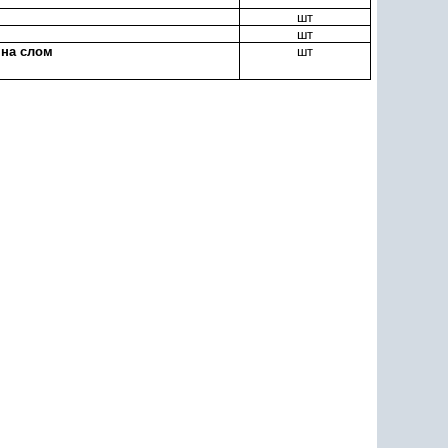
шт
шт
 на слом
шт