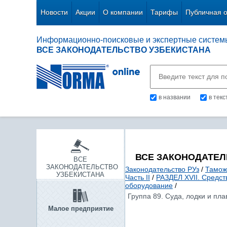
Новости
Акции
О компании
Тарифы
Публичная 
Информационно-поисковые и экспертные систем
ВСЕ ЗАКОНОДАТЕЛЬСТВО УЗБЕКИСТАНА
в названии
в тек
ВСЕ ЗАКОНОДАТЕЛ
ВСЕ
ЗАКОНОДАТЕЛЬСТВО
Законодательство РУз
/
Тамож
УЗБЕКИСТАНА
Часть II
/
РАЗДЕЛ XVII. Средст
оборудование
/
Группа 89. Суда, лодки и пла
Малое предприятие