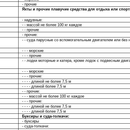
- прочие
Яхты и прочие плавучие средства для отдыха или спорта
- надувные:
- - массой не более 100 кг каждое
- - прочие
- прочие:
- - суда парусные со вспомогательным двигателем или без н
- - - морские
- - - прочие
- - лодки моторные и катера, кроме лодок с подвесным двиг
- - - морские
- - - прочие:
- - - - длиной не более 7,5 м
- - - - длиной более 7,5 м
- - прочие:
- - - массой не более 100 кг каждое
- - - прочие:
- - - - длиной не более 7,5 м
- - - - длиной более 7,5 м
Буксиры и суда-толкачи:
- буксиры
- суда-толкачи: