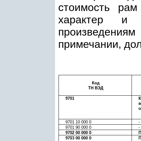
стоимость рам
характер и 
произведения
примечании, до
Код
ТН ВЭД
9701
К
в
о
9701 10 000 0
-
9701 90 000 0
-
9702 00 000 0
П
9703 00 000 0
П