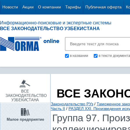
Новости
Акции
О компании
Тарифы
Публичная оферта
К
Информационно-поисковые и экспертные системы
ВСЕ ЗАКОНОДАТЕЛЬСТВО УЗБЕКИСТАНА
в названии
в тексте документ
ВСЕ ЗАКОН
ВСЕ
ЗАКОНОДАТЕЛЬСТВО
УЗБЕКИСТАНА
Законодательство РУз
/
Таможенное зако
Часть II
/
РАЗДЕЛ XXI. Произведения иску
Группа 97. Прои
Малое предприятие
коллекционирова