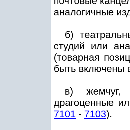
почтовые канцел
аналогичные из
б) театральн
студий или ана
(товарная пози
быть включены 
в) жемчуг,
драгоценные ил
7101
-
7103
).