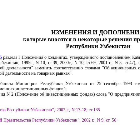
ИЗМЕНЕНИЯ И ДОПОЛНЕНИ
которые вносятся в некоторые решения п
Республики Узбекистан
5
раздела I Положения о холдингах, утвержденного постановлением Каб
екистан, 1995г., N 10, ст.39; 2000г., N 10, ст.69; 2001 г., N 8, ст.47
ой деятельности" заменить соответственно словами "Об акционерных 
й деятельности на товарных рынках".
инета Министров Республики Узбекистан от 25 сентября 1998 го
ционных инвестиционных фондов":
я N 2 (Положение об инвестиционных фондах) слова "О предприятиях 
ва Республики Узбекистан", 2002 г., N 17-18, ст.135
 Правительства Республики Узбекистан", 2002 г., N 9, ст. 50