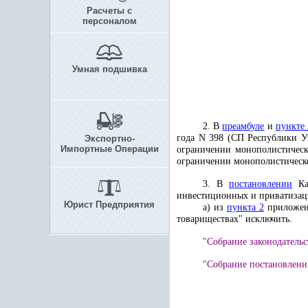
Расчеты с
персоналом
Умная подшивка
2. В
преамбуле
и
пункте 
года N 398 (СП Республики Узб
Экспортно-
Импортные Операции
ограничении монополистическ
ограничении монополистическо
3. В
постановлении
Каб
инвестиционных и приватиза
Юрист Предприятия
а) из
пункта 2
приложени
товариществах" исключить
.
"Собрание законодательст
"Собрание постановлений