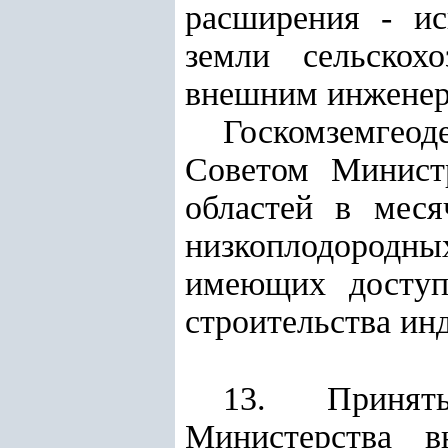
расширения - ис
земли сельскох
внешним инжене
Госкомземгео
Советом Минист
областей в мес
низкоплодородн
имеющих доступ
строительства ин
13. Принят
Министерства в