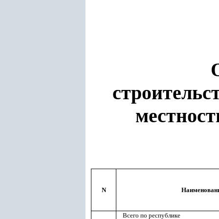
строительс
местност
N
Наименовани
Всего по республике