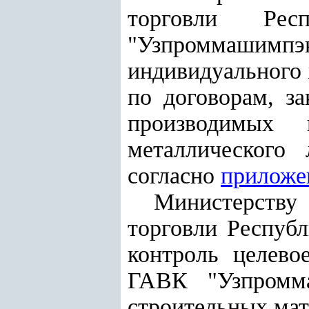
торговли Ре
"Узпроммаши
индивидуального 
по договорам, з
производимых 
металлического
согласно
приложе
Министерству
торговли Республ
контроль целево
ГАВК "Узпромма
строительных мат