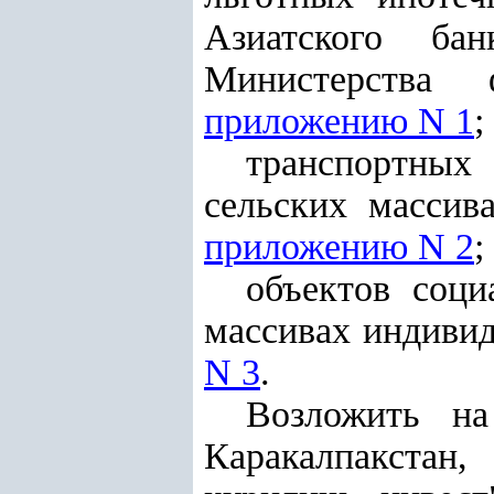
Азиатского ба
Министерства 
приложению N 1
;
транспортных
сельских массив
приложению N 2
;
объектов соц
массивах индивид
N 3
.
Возложить на
Каракалпакстан,