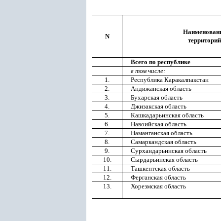
Наименован
N
территорий
Всего по республике
в том числе:
1.
Республика Каракалпакстан
2.
Андижанская область
3.
Бухарская область
4.
Джизакская область
5.
Кашкадарьинская область
6.
Навоийская область
7.
Наманганская область
8.
Самаркандская область
9.
Сурхандарьинская область
10.
Сырдарьинская область
11.
Ташкентская область
12.
Ферганская область
13.
Хорезмская область