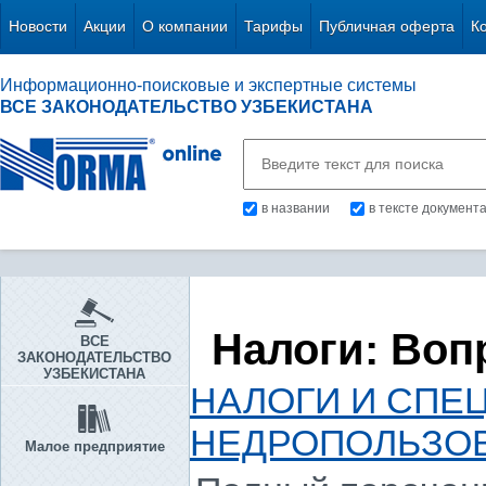
Новости
Акции
О компании
Тарифы
Публичная оферта
К
Информационно-поисковые и экспертные системы
ВСЕ ЗАКОНОДАТЕЛЬСТВО УЗБЕКИСТАНА
в названии
в тексте документ
Налоги: Воп
ВСЕ
ЗАКОНОДАТЕЛЬСТВО
УЗБЕКИСТАНА
НАЛОГИ И СПЕ
НЕДРОПОЛЬЗО
Малое предприятие