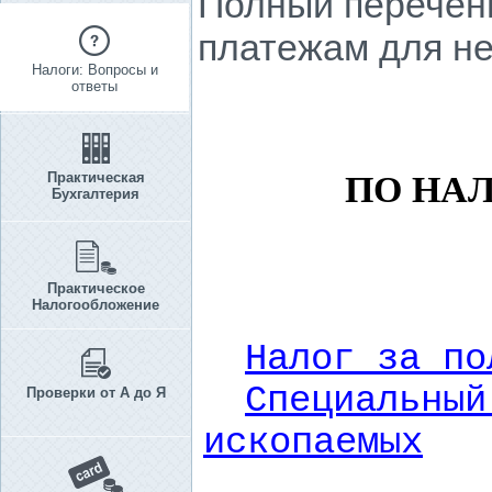
Полный перечень
платежам для н
Налоги: Вопросы и
ответы
Практическая
ПО НА
Бухгалтерия
Практическое
Налогообложение
Налог за по
Специальный
Проверки от А до Я
ископаемых