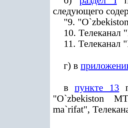
б)
раздел I
п
следующего соде
"9. "O`zbekist
10. Телеканал "
11. Телеканал 
г) в
приложени
в
пункте 13
п
"O`zbekiston M
ma`rifat", Телекан