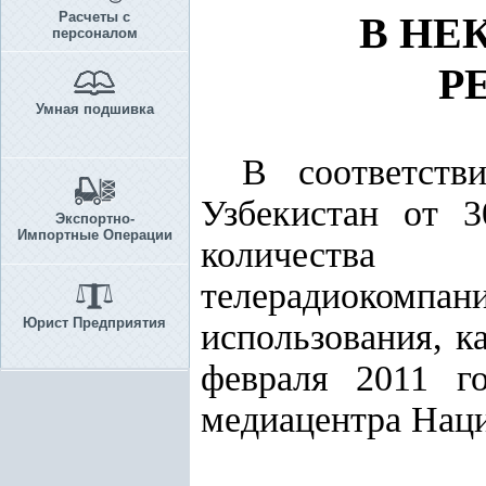
Расчеты с
В НЕ
персоналом
Р
Умная подшивка
В соответств
Узбекистан от 
Экспортно-
Импортные Операции
количества 
телерадиоком
Юрист Предприятия
использования, к
февраля 2011 
медиацентра Наци