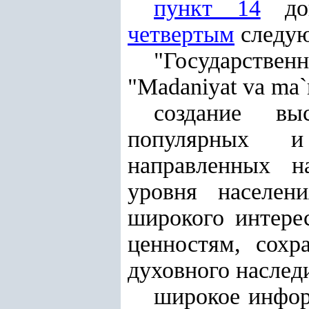
пункт 14
до
четвертым
следую
"Государств
"Madaniyat va ma`r
создание выс
популярных и 
направленных н
уровня населен
широкого интере
ценностям, сохр
духовного наслед
широкое инфор