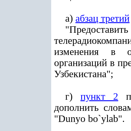
а)
абзац третий
"Предостав
телерадиокомпа
изменения в ор
организаций в п
Узбекистана";
г)
пункт 2
пр
дополнить словам
"Dunyo bo`ylab".