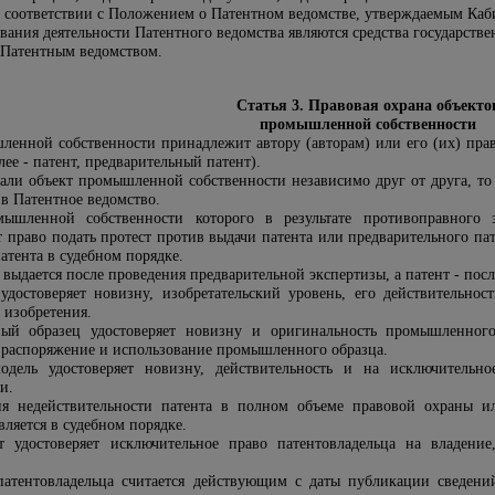
 соответствии с Положением о Патентном ведомстве, утверждаемым Ка
ния деятельности Патентного ведомства являются средства государстве
 Патентным ведомством.
Статья 3. Правовая охрана объекто
промышленной собственности
ленной собственности принадлежит автору (авторам) или его (их) прав
ее - патент, предварительный патент).
дали объект промышленной собственности независимо друг от друга, то
 в Патентное ведомство.
мышленной собственности которого в результате противоправного 
 право подать протест против выдачи патента или предварительного пат
атента в судебном порядке.
выдается после проведения предварительной экспертизы, а патент - посл
удостоверяет новизну, изобретательский уровень, его действительнос
 изобретения.
й образец удостоверяет новизну и оригинальность промышленного 
, распоряжение и использование промышленного образца.
дель удостоверяет новизну, действительность и на исключительно
и.
ия недействительности патента в полном объеме правовой охраны и
вляется в судебном порядке.
т удостоверяет исключительное право патентовладельца на владени
патентовладельца считается действующим с даты публикации сведени