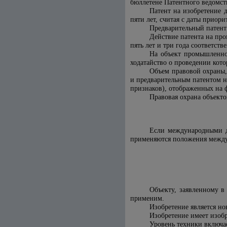
бюллетене Патентного ведомст
Патент на изобретение д
пяти лет, считая с даты приор
Предварительный патент д
Действие патента на пр
пять лет и три года соответств
На объект промышленно
ходатайство о проведении кото
Объем правовой охраны,
и предварительным патентом н
признаков), отображенных на ф
Правовая охрана объект
Если международными д
применяются положения между
Объекту, заявленному в
применим.
Изобретение является но
Изобретение имеет изобр
Уровень техники включа