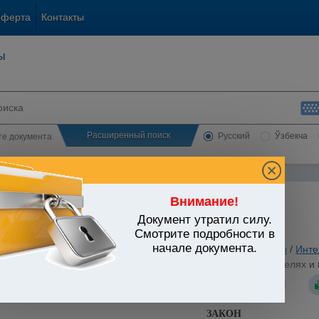
оферта
Контакты
ы
Расширенный поиск
Русский
Ўзбекча
сте документа
Внимание!
Документ утратил силу.
ЬСТВО УЗБЕКИСТАНА
Смотрите подробности в
начале документа.
анское и семейное законодательство
/
Утратившие силу акты
/
Инте
 от 06.05.1994 г. N 1062-XII "Об изобретениях, полезных моделях
ЗАКОН