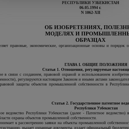
РЕСПУБЛИКИ УЗБЕКИСТАН
06.05.1994 г.
N 1062-XII
ОБ ИЗОБРЕТЕНИЯХ, ПОЛЕЗН
МОДЕЛЯХ И ПРОМЫШЛЕНН
ОБРАЗЦАХ
еляет правовые, экономические, организационные основы и порядок 
ГЛАВА I. ОБЩИЕ ПОЛОЖЕНИЯ
Статья 1. Отношения, регулируемые настоящ
 в связи с созданием, правовой охраной и использованием изобрете
нности), регулируются настоящим Законом и иными актами законодател
равовой защиты объектов промышленной собственности в Республике 
Статья 2. Государственное патентное вед
Республики Узбекистан
ное ведомство Республики Узбекистан (далее - Патентное ведомство)
бласти охраны объектов промышленной собственности.
инимает к рассмотрению заявки на объекты промышленной собственнос
регистрацию, выдает охранные документы, издает официальный бюллетен