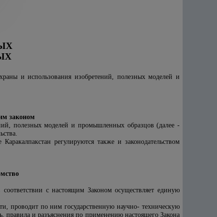
ЫХ
ЫХ
охраны и использования изобретений, полезных моделей и
им законом
ний, полезных моделей и промышленных образцов (далее -
ьства.
Каракалпакстан регулируются также и законодательством
омство
 в соответствии с настоящим Законом осуществляет единую
ти, проводит по ним государственную научно- техническую
ь, правила и разъяснения по применению настоящего Закона