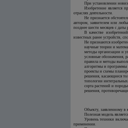
При установлении новиз
Изобретение является п
отраслях деятельности.
Не признается обстояте
автором, заявителем или люб
позднее шести месяцев с даты 
В качестве изобретени
известных ранее устройств, с
Не признаются изобрете
научные теории и матем
методы организации и у
условные обозначения, р
правила и методы выпол
алгоритмы и программы 
проекты и схемы планир
решения, касающиеся тол
топологии интегральных
сорта растений и пород
решения, противоречащи
Объекту, заявленному в 
Полезная модель являетс
Уровень техники включае
применении.