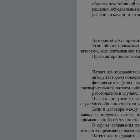
объекты неустойчивой ф
решения, обусловленные
решения изделий, проти
Автором объекта промыш
Если объект промышлен
авторами, если соглашением м
Право авторства являет
Патент или предварител
автору (авторам) объект
физическим и (или) юри
предварительного патента либ
работодателю в случаях,
Право на получение пат
служебных обязанностей или к
Если в договоре между 
заявку и получить патент и
промышленной собственности в
В случае сохранения ра
которого определяется догово
Патент или предваритель