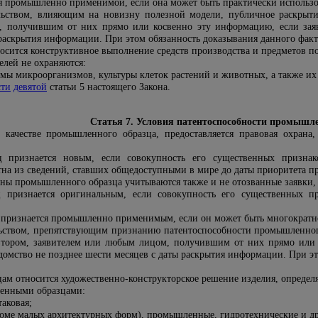
ся промышленно применимой, если она может быть практически использо
ельством, влияющим на новизну полезной модели, публичное раскрыт
 получившим от них прямо или косвенно эту информацию, если заяв
раскрытия информации. При этом обязанность доказывания данного факта
сится конструктивное выполнение средств производства и предметов пот
елей не охраняются:
ммы микроорганизмов, культуры клеток растений и животных, а также и
сти
девятой
статьи 5 настоящего Закона.
Статья 7. Условия патентоспособности промышле
в качестве промышленного образца, предоставляется правовая охран
 признается новым, если совокупность его существенных признако
стна из сведений, ставших общедоступными в мире до даты приоритета 
ны промышленного образца учитываются также и не отозванные заявки,
признается оригинальным, если совокупность его существенных при
признается промышленно применимым, если он может быть многократно
льством, препятствующим признанию патентоспособности промышленног
втором, заявителем или любым лицом, получившим от них прямо или
домство не позднее шести месяцев с даты раскрытия информации. При эт
м относится художественно-конструкторское решение изделия, определ
енными образцами:
таковая;
роме малых архитектурных форм), промышленные, гидротехнические и д