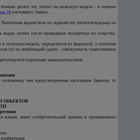
течение десяти лет, патент на полезную модель - в течение
тьи 18
настоящего Закона.
 Патентным ведомством по ходатайству патентовладельца на
 выдан патент после проведения экспертизы по существу,
 и полезную модель, определяется их формулой, а патентом
или (и) их комбинаций (далее - совокупность существенных
регулируется отдельным законодательством.
лашения
 положения, чем предусмотренные настоящим Законом, то
И ОБЪЕКТОВ
ТИ
бретения
ется новым, имеет изобретательский уровень и промышленно
ики.
 изобретения.