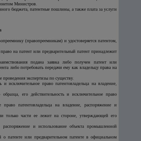
бинетом Министров.
нного бюджета, патентные пошлины, а также плата за услуги
в
опреемнику (правопреемникам) и удостоверяется патентом,
 право на патент или предварительный патент принадлежит
заимствования подана заявка либо получен патент или
ента либо потребовать передачи ему как владельцу права на
е проведения экспертизы по существу.
ть и исключительное право патентовладельца на владение,
образца, его действительность и исключительное право
е право патентовладельца на владение, распоряжение и
ли только части ее лежит на стороне, утверждающей его
е, распоряжение и использование объекта промышленной
й о патенте или предварительном патенте в официальном