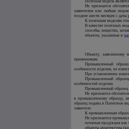
Полезная модель являет
Не признается обстоят
заявителем или любым лицом,
позднее шести месяцев с даты 
К полезным моделям отно
В качестве полезных мод
способы, вещества, шта
объекты, указанные в
ча
Объекту, заявленному 
применимым.
Промышленный образец
особенности изделия, не изве
При установлении новиз
Промышленный образец 
особенностей изделия.
Промышленный образец 
Не признается обстояте
к промышленному образцу, а
образец подана в Патентное ве
заявителе.
К промышленным образца
Не признаются промышл
печатная продукция как 
объекты архитектуры (к