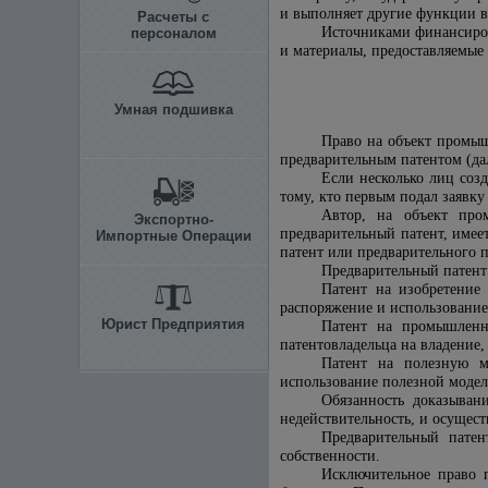
и выполняет другие функции в
Расчеты с
Источниками финансирова
персоналом
и материалы, предоставляемые
Умная подшивка
Право на объект промыш
предварительным патентом (дал
Если несколько лиц соз
тому, кто первым подал заявку
Автор, на объект про
Экспортно-
предварительный патент, имеет
Импортные Операции
патент или предварительного п
Предварительный патент 
Патент на изобретение 
распоряжение и использование
Юрист Предприятия
Патент на промышленны
патентовладельца на владение
Патент на полезную мо
использование полезной модел
Обязанность доказыван
недействительность, и осущест
Предварительный патен
собственности.
Исключительное право 