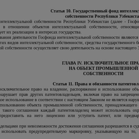
Статья 10. Государственный фонд интеллек
собственности Республики Узбекист
нтеллектуальной собственности Республики Узбекистан (далее - Госфо
ца в отношении объектов интеллектуальной собственности, относящ
ует их реализации в интересах государства.
ания деятельности Госфонда интеллектуальной собственности являются 
их видов интеллектуальной собственности, средства государственного 
й собственности осуществляет свою деятельность на основе настоящего 
ГЛАВА IV. ИСКЛЮЧИТЕЛЬНОЕ ПР
НА ОБЪЕКТ ПРОМЫШЛЕННОЙ
СОБСТВЕННОСТИ
Статья 11. Права и обязанности патентовл
исключительное право на владение, распоряжение и использование об
 нарушает прав других патентовладельцев, включая право на запрещен
кое использование в соответствии с настоящим Законом не является нару
пользованию объекта промышленной собственности, принадлежащего н
 такого соглашения каждый патентовладелец может использовать ох
редоставить на него лицензию или уступить патент, или предвар
дельцами при невозможности достижения соглашения разрешаются в суд
 использовать предупредительную маркировку, указывающую на то,