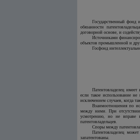
Государственный фонд и
обязанности патентовладель
договорной основе, и содейств
Источниками финансиров
объектов промышленной и друг
Госфонд интеллектуально
Патентовладелец имеет 
если такое использование не
исключением случаев, когда та
Взаимоотношения по ис
между ними. При отсутствии
усмотрению, но не вправе п
патентовладельцев.
Споры между патентовла
Патентовладелец может
запатентованы.