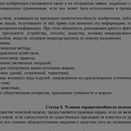
ны изобретения учитываются также и не отозванные заявки, поданные с
ромышленно применимым, если оно может быть использовано в промыш
льством, влияющим на признание патентоспособности изобретения, пуб
ым лицом, получившим от них прямо или косвенно эту информацию, есл
раскрытия информации. При этом обязанность доказывания данного факта
й признаются: устройства, способы, вещества, штаммы микрооргани
пособов, веществ, штаммов микроорганизмов по новому назначению.
ниями:
атические методы;
правления хозяйством;
асписания, правила;
нения умственных операций;
для электронных вычислительных машин;
овки зданий, сооружений, территорий;
ько внешнего вида изделий, направленные на удовлетворение эстетичес
 схем;
ы животных;
е общественным интересам, принципам гуманности и морали.
Статья 6. Условия охраноспособности полезн
качестве полезной модели, предоставляется правовая охрана, если он 
я новой, если совокупность ее существенных признаков не известна из у
т все ставшие общедоступными сведения о средствах того же назначения,