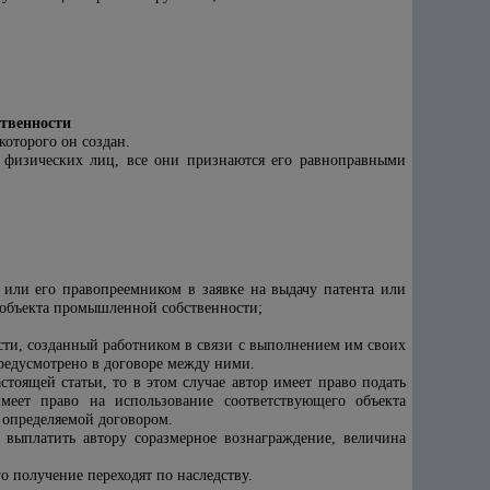
твенности
оторого он создан.
 физических лиц, все они признаются его равноправными
 или его правопреемником в заявке на выдачу патента или
и объекта промышленной собственности;
сти, созданный работником в связи с выполнением им своих
предусмотрено в договоре между ними.
тоящей статьи, то в этом случае автор имеет право подать
меет право на использование соответствующего объекта
 определяемой договором.
 выплатить автору соразмерное вознаграждение, величина
о получение переходят по наследству.