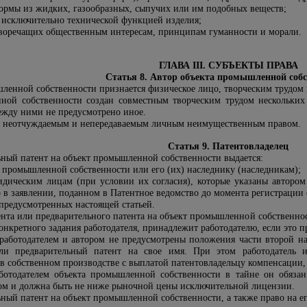
ормы из жидких, газообразных, сыпучих или им подобных веществ;
 исключительно технической функцией изделия;
воречащих общественным интересам, принципам гуманности и морали.
ГЛАВА III. СУБЪЕКТЫ ПРАВА
Статья 8. Автор объекта промышленной собс
ленной собственности признается физическое лицо, творческим трудом к
ной собственности создан совместным творческим трудом нескольких
ежду ними не предусмотрено иное.
ся неотчуждаемым и непередаваемым личным неимущественным правом.
Статья 9. Патентовладелец
ьный патент на объект промышленной собственности выдается:
а промышленной собственности или его (их) наследнику (наследникам);
дическим лицам (при условии их согласия), которые указаны автором
о в заявлении, поданном в Патентное ведомство до момента регистраци
 предусмотренных настоящей статьей.
ента или предварительного патента на объект промышленной собственно
онкретного задания работодателя, принадлежит работодателю, если это 
работодателем и автором не предусмотрены положения части второй нас
ли предварительный патент на свое имя. При этом работодатель и
 собственном производстве с выплатой патентовладельцу компенсации,
ботодателем объекта промышленной собственности в тайне он обязан
ром и должна быть не ниже рыночной цены исключительной лицензии.
ный патент на объект промышленной собственности, а также право на ег