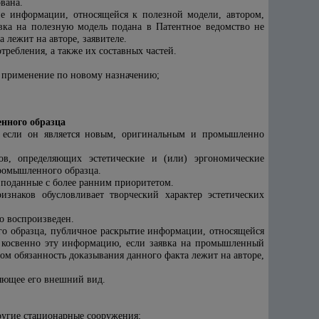
вана.
ие информации, относящейся к полезной модели, автором,
ка на полезную модель подана в Патентное ведомство не
 лежит на авторе, заявителе.
ребления, а также их составных частей.
х применение по новому назначению;
нного образца
а, если он является новым, оригинальным и промышленно
в, определяющих эстетические и (или) эргономические
промышленного образца.
 поданные с более ранним приоритетом.
знаков обусловливает творческий характер эстетических
 воспроизведен.
о образца, публичное раскрытие информации, относящейся
 косвенно эту информацию, если заявка на промышленный
ом обязанность доказывания данного факта лежит на авторе,
яющее его внешний вид.
ругие стационарные сооружения;