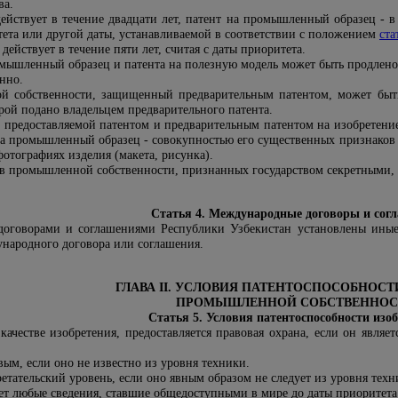
ва.
ействует в течение двадцати лет, патент на промышленный образец - в 
итета или другой даты, устанавливаемой в соответствии с положением
ста
ействует в течение пяти лет, считая с даты приоритета.
омышленный образец и патента на полезную модель может быть продлено
енно.
й собственности, защищенный предварительным патентом, может быть
рой подано владельцем предварительного патента.
 предоставляемой патентом и предварительным патентом на изобретение
а промышленный образец - совокупностью его существенных признаков 
отографиях изделия (макета, рисунка).
ов промышленной собственности, признанных государством секретными, 
Статья 4. Международные договоры и сог
оговорами и соглашениями Республики Узбекистан установлены иные
народного договора или соглашения.
ГЛАВА II. УСЛОВИЯ ПАТЕНТОСПОСОБНОСТ
ПРОМЫШЛЕННОЙ СОБСТВЕННОС
Статья 5. Условия патентоспособности изо
 качестве изобретения, предоставляется правовая охрана, если он явля
вым, если оно не известно из уровня техники.
етательский уровень, если оно явным образом не следует из уровня техн
ет любые сведения, ставшие общедоступными в мире до даты приоритета