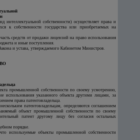
туальной
ан
нд интеллектуальной собственности) осуществляет права и
ихся к собственности государства или приобретаемых на
часть средств от продажи лицензий на право использования
бюджета и иные поступления.
Закона и устава, утверждаемого Кабинетом Министров.
АВО
адельца
ъекта промышленной собственности по своему усмотрению,
ие использования указанного объекта другими лицами, за
шением права патентовладельца.
ескольким патентовладельцам, определяются соглашением
раняемый объект промышленной собственности по своему
ительный патент другому лицу без согласия остальных
ебном порядке.
 что используемые объекты промышленной собственности