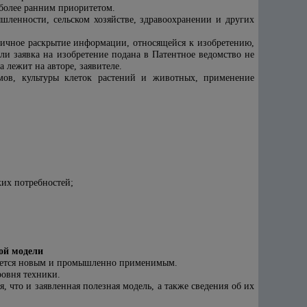
 более ранним приоритетом.
ленности, сельском хозяйстве, здравоохранении и других
личное раскрытие информации, относящейся к изобретению,
и заявка на изобретение подана в Патентное ведомство не
 лежит на авторе, заявителе.
змов, культуры клеток растений и животных, применение
ких потребностей;
ой модели
является новым и промышленно применимым.
ровня техники.
 что и заявленная полезная модель, а также сведения об их