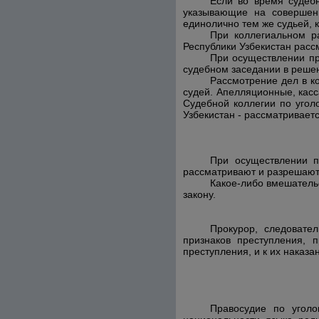
Если во время судебн
указывающие на совершен
единолично тем же судьей, 
При коллегиальном р
Республики Узбекистан рассм
При осуществлении пр
судебном заседании в решен
Рассмотрение
дел в к
судей. Апелляционные, кас
Судебной коллегии по угол
Узбекистан - рассматривает
При осуществлении п
рассматривают и разрешают 
Какое-либо вмешательс
закону.
Прокурор, следовате
признаков преступления, 
преступления, и к их наказа
Правосудие по уголо