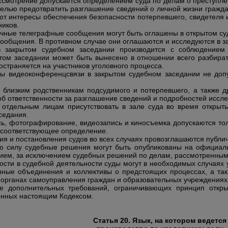
ссмотрение допускается определением суда по делам о преступлен
целью предотвратить разглашение сведений о личной жизни гражда
буют интересы обеспечения безопасности потерпевшего, свидетеля 
ников.
ичные телеграфные сообщения могут быть оглашены в открытом суд
сообщения. В противном случае они оглашаются и исследуются в з
 закрытом судебном заседании производится с соблюдением
том заседании может быть вынесено в отношении всего разбират
остраняется на участников уголовного процесса.
ы видеоконференцсвязи в закрытом судебном заседании не допус
 близким родственникам подсудимого и потерпевшего, а также д
об ответственности за
разглашение сведений и подробностей иссл
 отдельным лицам присутствовать в зале суда во время открыт
седания.
ись, фотографирование, видеозапись и киносъемка допускаются т
 соответствующее определение.
я и постановления судов во всех случаях провозглашаются публи
ю силу судебные решения могут быть опубликованы на официальн
нием, за исключением судебных решений по делам, рассмотренным
ости в судебной деятельности суды могут в необходимых случаях
ные объединения и коллективы о предстоящих процессах, а так
 органах самоуправления граждан и образовательных учреждениях
е дополнительных требований, ограничивающих принцип открыт
енных настоящим Кодексом.
Статья 20. Язык, на котором ведется