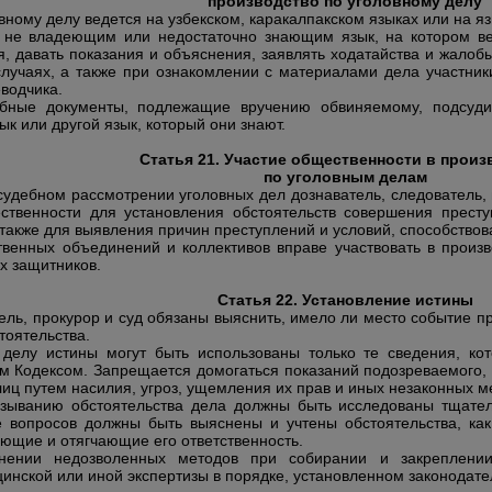
производство по уголовному делу
вному делу ведется на узбекском, каракалпакском языках или на 
 не владеющим или недостаточно знающим язык, на котором вед
, давать показания и объяснения, заявлять ходатайства и жалобы
случаях, а также при ознакомлении с материалами дела участник
водчика.
бные документы, подлежащие вручению обвиняемому, подсуд
к или другой язык, который они знают.
Статья 21. Участие общественности в произ
по уголовным делам
удебном рассмотрении уголовных дел дознаватель, следователь, 
ственности для установления обстоятельств совершения престу
 также для выявления причин преступлений и условий, способство
венных объединений и коллективов вправе участвовать в произ
х защитников.
Статья 22. Установление истины
ель, прокурор и суд обязаны выяснить, имело ли место событие пр
тоятельства.
 делу истины могут быть использованы только те сведения, к
 Кодексом. Запрещается домогаться показаний подозреваемого, о
лиц путем насилия, угроз, ущемления их прав и иных незаконных м
зыванию обстоятельства дела должны быть исследованы тщател
 вопросов должны быть выяснены и учтены обстоятельства, ка
ающие и отягчающие его ответственность.
ении недозволенных методов при собирании и закреплении 
нской или иной экспертизы в порядке, установленном законодате