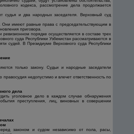
инолично судьей, будут установлены обстоятельства,
оловного кодекса, рассмотрение дела продолжается
ят судья и два народных заседателя. Верховный суд
. Они имеют равные права с председательствующим в
ановления приговора.
и ревизионном порядке осуществляется в составе трех
овного суда Республики Узбекистан рассматриваются в
яти судей. В Президиуме Верховного суда Республики
нение
яются только закону. Судьи и народные заседатели
ю правосудия недопустимо и влечет ответственность по
вного дела
удить уголовное дело в каждом случае обнаружения
события преступления, лиц, виновных в совершении
ачалах
дом
перед законом и судом независимо от пола, расы,