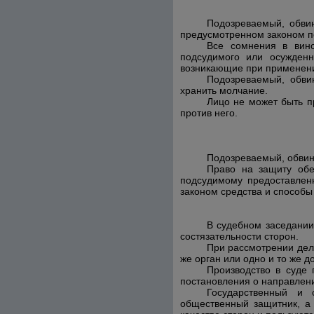
Подозреваемый, обви
предусмотренном законом по
Все сомнения в вино
подсудимого или осужденн
возникающие при применени
Подозреваемый, обви
хранить молчание.
Лицо не может быть п
против него.
Подозреваемый, обвин
Право на защиту обе
подсудимому предоставлен
законом средства и способы
В судебном заседании
состязательности сторон.
При рассмотрении дела
же орган или одно и то же д
Производство в суде 
постановления о направлени
Государственный и 
общественный защитник, а 