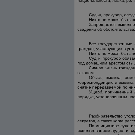
национальности, языка, рел
Судья, прокурор, след
Никто не может быть п
Запрещается выполне
сведений об обстоятельства
Все государственные 
граждан, участвующих в уго
Никто не может быть п
Суд и прокурор обяза
под домашним арестом свыш
Личная жизнь гражда
законом.
Обыск, выемка, осм
корреспонденцию и выемка 
снятие передаваемой по н
Ущерб, причиненный л
порядке, установленным на
Разбирательство угол
секретов, а также когда ра
По инициативе суда ил
использованием аудио- и ви