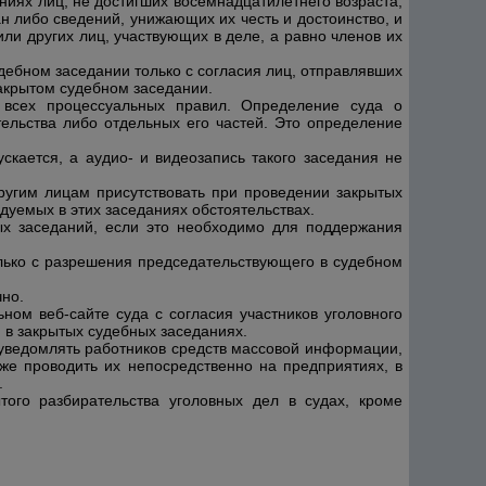
иях лиц, не достигших восемнадцатилетнего возраста,
н либо сведений, унижающих их честь и достоинство, и
или других лиц, участвующих в деле, а равно членов их
ебном заседании только с согласия лиц, отправлявших
акрытом судебном заседании.
 всех процессуальных правил. Определение суда о
ельства либо отдельных его частей. Это определение
кается, а аудио- и видеозапись такого заседания не
ругим лицам присутствовать при проведении закрытых
едуемых
в этих заседаниях обстоятельствах.
ых заседаний, если это необходимо для поддержания
олько с разрешения председательствующего в судебном
чно.
ом веб-сайте суда с согласия участников уголовного
 в закрытых судебных заседаниях.
 уведомлять работников средств массовой информации,
же проводить их непосредственно на предприятиях, в
.
ого разбирательства уголовных дел в судах, кроме