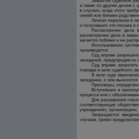
Закрытое судебное ра
а также по другим делам с 
в случаях, когда этого тре
семей или близких родствен
Личная переписка и л
и получавших эти письма и 
Рассмотрение дела в
рассмотрении дела в закры
касается публики и не распр
Использование систем
производится.
Суд вправе разрешить
заседаний, предупредив их 
Суд вправе запретить
порядка в зале судебного за
В зале суда звукозап
заседании, о чем выносится
Приговоры, определени
Вступившие в законну
процесса или с обезличива
Для расширения гласн
соответствующие обществен
учреждениях, организациях,
Запрещается введени
случаев, прямо предусмотр