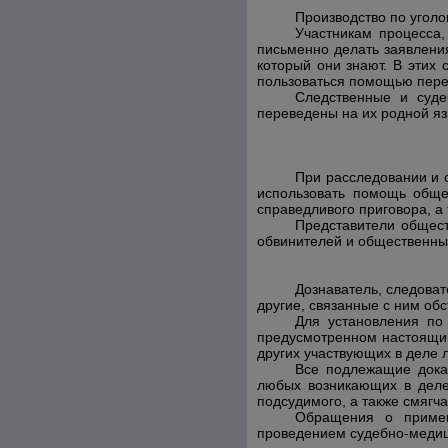
Производство по уголо
Участникам процесса,
письменно делать заявления
который они знают. В этих 
пользоваться помощью пере
Следственные и суде
переведены на их родной язы
При расследовании и с
использовать помощь обще
справедливого приговора, а
Представители общест
обвинителей и общественны
Дознаватель, следоват
другие, связанные с ним обс
Для установления по
предусмотренном настоящим
других участвующих в деле 
Все подлежащие дока
любых возникающих в деле
подсудимого, а также смягч
Обращения о примен
проведением судебно-медици