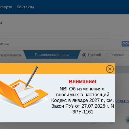
оферта
Контакты
ы
Расширенный поиск
Русский
Ўзбекча
сте документа
Внимание!
NB! Об изменениях,
ЬСТВО УЗБЕКИСТАНА
вносимых в настоящий
Кодекс в январе 2027 г., см.
ная власть. Правосудие
/
Отправление правосудия. Процессуально
Закон РУз от 27.07.2026 г. N
кс (Утвержден Законом РУз от 22.09.1994 г. N 2013-XII)
ЗРУ-1161