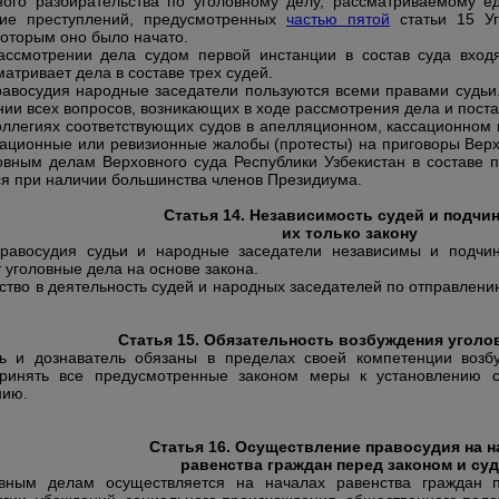
ого разбирательства по уголовному делу, рассматриваемому ед
ие преступлений, предусмотренных
частью пятой
статьи 15 Уг
которым оно было начато.
ассмотрении дела судом первой инстанции в состав суда вход
атривает дела в составе трех судей.
авосудия народные заседатели пользуются всеми правами судьи
ии всех вопросов, возникающих в ходе рассмотрения дела и пост
оллегиях соответствующих судов в апелляционном, кассационном 
сационные или ревизионные жалобы (протесты) на приговоры Верх
овным делам Верховного суда Республики Узбекистан в составе п
ся при наличии большинства членов Президиума.
Статья 14. Независимость судей и подчи
их только закону
равосудия судьи и народные заседатели независимы и подчин
уголовные дела на основе закона.
тво в деятельность судей и народных заседателей по отправлени
Статья 15. Обязательность возбуждения уголо
ль и дознаватель обязаны в пределах своей компетенции возб
принять все предусмотренные законом меры к установлению 
нию.
Статья 16. Осуществление правосудия на н
равенства граждан перед законом и су
вным делам осуществляется на началах равенства граждан 