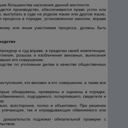
языке большинства населения данной местности.
ется производство, обеспечивается право устно или
, выступать в суде на родном языке или другом языке,
и процесса в порядке, установленном законом, вправе
имому или иным участникам процесса, должны быть
водстве
прокурор и суд вправе, в пределах своей компетенции,
пления, розыска и изобличения виновных, вынесения
вавших его совершению.
водстве по уголовным делам в качестве общественных
еступления, кто виновен в его совершении, а также все
оторые обнаружены, проверены и оценены в порядке,
бвиняемого, подсудимого, потерпевшего, свидетеля и
ер.
ьно, всесторонне, полно и объективно. При решении
к уличающие, так и оправдывающие обвиняемого или
доказательств подлежат обязательной проверке с
льством.