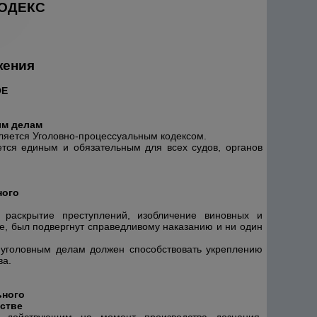
ОДЕКС
жения
ОЕ
ым делам
ляется Уголовно-процессуальным кодексом.
тся единым и обязательным для всех судов, органов
ного
 раскрытие преступлений, изобличение виновных и
е, был подвергнут справедливому наказанию и ни один
 уголовным делам должен способствовать укреплению
ва.
ьного
нстве