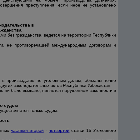
, действующим на момент производства дознания,
совершения преступления, если иное не установлено
нодательства в
ажданства
и без гражданства, ведется на территории Республики
ти, не противоречащей международным договорам и
ие в производстве по уголовным делам, обязаны точно
других законодательных актов Республики Узбекистан.
но ни было вызвано, является нарушением законности в
ко судом
уществляется только судом.
ость
енных
частями второй
-
четвертой
статьи 15 Уголовного