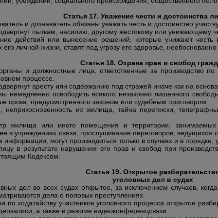
игии,
убеждений, социального происхождения, общественного пол
Статья 17. Уважение чести и достоинства л
ователь и дознаватель обязаны уважать честь и достоинство участв
одвергнут пыткам, насилию, другому жестокому или унижающему ч
ние действий или вынесение решений, которые унижают честь и
х его личной жизни, ставят под угрозу его здоровье, необоснован
Статья 18. Охрана прав и свобод граж
органы и должностные лица, ответственные за производство по
ловном процессе.
одвергнут аресту или содержанию под стражей иначе как на основ
ны немедленно освободить всякого незаконно лишенного свобод
е срока, предусмотренного законом или судебным приговором.
н, неприкосновенность их жилища, тайна переписки, телеграф
отр жилища или иного помещения и территории, занимаемых 
ее в учреждениях связи,
прослушивание переговоров, ведущихся с
им информации
, могут производиться только в случаях и в порядке
ицу в результате нарушения его прав и свобод при производст
стоящим Кодексом.
Статья 19. Открытое разбирательств
уголовных дел в судах
овных дел во всех судах открытое, за исключением случаев, когд
ссматриваются дела о половых преступлениях.
и по ходатайству участников уголовного процесса открытое разби
деозаписи, а также в режиме видеоконференцсвязи.