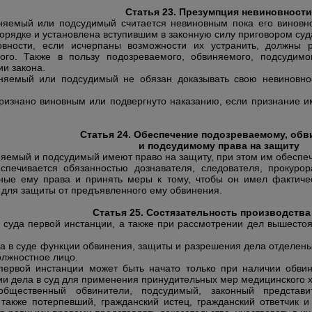
Статья 23. Презумпция невиновности
няемый или подсудимый считается невиновным пока его виновно
рядке и установлена вступившим в законную силу приговором суд
вности, если исчерпаны возможности их устранить, должны р
ого. Также в пользу подозреваемого, обвиняемого, подсудим
и закона.
няемый или подсудимый не обязан доказывать свою невиновно
ризнано виновным или подвергнуто наказанию, если признание и
Статья 24. Обеспечение подозреваемому, об
и подсудимому права на защиту
яемый и подсудимый имеют право на защиту
, при этом им обеспе
спечивается обязанностью дознавателя, следователя, прокуро
ные ему права и принять меры к тому, чтобы он имел фактиче
 для защиты от предъявленного ему обвинения.
Статья 25. Состязательность производства
 суда первой инстанции, а также при рассмотрении дел вышесто
 в суде функции обвинения, защиты и разрешения дела отделены д
олжностное лицо.
первой инстанции может быть начато только при наличии обвин
и дела в суд для применения принудительных мер медицинского х
общественный обвинители, подсудимый, законный представит
также потерпевший, гражданский истец, гражданский ответчик и