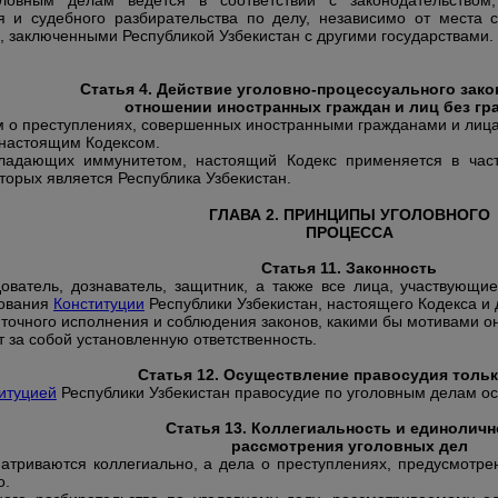
оловным делам ведется в соответствии с законодательством
я и судебного разбирательства по делу, независимо от места 
 заключенными Республикой Узбекистан с другими государствами.
Статья 4. Действие уголовно-процессуального зако
отношении иностранных граждан и лиц без гр
м о преступлениях, совершенных иностранными гражданами и лицам
с настоящим Кодексом.
ладающих иммунитетом, настоящий Кодекс применяется в час
торых является Республика Узбекистан.
ГЛАВА 2. ПРИНЦИПЫ УГОЛОВНОГО
ПРОЦЕССА
Статья 11. Законность
дователь, дознаватель, защитник, а также все лица, участвующ
бования
Конституции
Республики Узбекистан, настоящего Кодекса и 
 точного исполнения и соблюдения законов, какими бы мотивами о
т за собой установленную ответственность.
Статья 12. Осуществление правосудия толь
итуцией
Республики Узбекистан правосудие по уголовным делам ос
Статья 13. Коллегиальность и единоличн
рассмотрения уголовных дел
атриваются коллегиально, а дела о преступлениях, предусмотр
о.