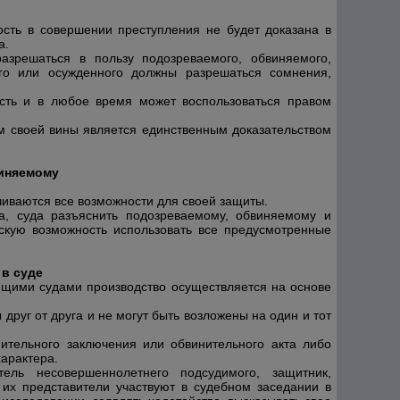
сть в совершении преступления не будет доказана в
а.
азрешаться в пользу подозреваемого, обвиняемого,
ого или осужденного должны разрешаться сомнения,
сть и в любое время может воспользоваться правом
м своей вины является единственным доказательством
виняемому
чиваются все возможности для своей защиты
.
ра, суда разъяснить подозреваемому, обвиняемому и
скую возможность использовать все предусмотренные
 в суде
ящими судами производство осуществляется на основе
руг от друга и не могут быть возложены на один и тот
ительного заключения или обвинительного акта либо
арактера.
ель несовершеннолетнего подсудимого, защитник,
 их представители участвуют в судебном заседании в