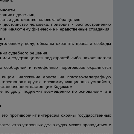
ожения
.
ичности
ующих в деле лиц.
есть и достоинство человека обращению.
 достоинство человека, приводят к распространению
но причиняют ему физические и нравственные страдания.
дан
 уголовному делу, обязаны охранять права и свободы
ании судебного решения.
ы или содержащегося под стражей либо находящегося
ных сообщений и телефонных переговоров охраняются
лицом, наложение ареста на почтово-телеграфную
 телефонов и других телекоммуникационных устройств,
, установленном настоящим Кодексом.
ве по делу, подлежит возмещению по основаниям и в
о
а это противоречит интересам охраны государственных
рательство уголовных дел в судах может проводиться с