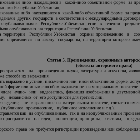
икованные либо находящиеся в какой-либо объективной форме за пре
данами Республики Узбекистан;
икованные либо находящиеся в какой-либо объективной форме за пред
данами других государств в соответствии с международными договора
я опубликованным в Республике Узбекистан, если в течении тридца
ыло опубликовано на территории Республики Узбекистан.
а территории Республики Узбекистан охраны произведению в со
ния определяется по закону государства, на территории которого и
Статья 5. Произведения, охраняемые авторс
(объекты авторского права)
страняется на произведения науки, литературы и искусства, являющи
кже способа их выражения.
ть выражено в устной, письменной или иной объективной форме, допу
ной форме или иным способом выраженное на материальном носителе 
числе аудио- или видеозапись, фиксация изображения в двухмерной
 независимо от его доступности для третьих лиц.
ведение, не выраженное на материальном носителе, считается име
(публичное произнесение, публичное исполнение и т.д.).
страняется как на опубликованные, так и на неопубликованные произве
аспространяется на идеи, концепции, принципы, системы, пред
рского права не требуется регистрации произведения или соблюдения 