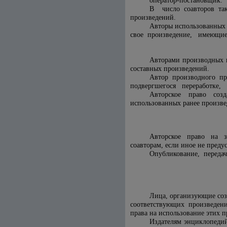
оператор-постановщик.
В число соавторов та
произведений.
Авторы использованных 
свое произведение, имеющие с
Авторами производных п
составных произведений.
Автор производного п
подвергшегося переработке,
Авторское право созд
использованных ранее произве
Авторское право на за
соавторам, если иное не пред
Опубликование, передач
Лица, организующие соз
соответствующих произведен
права на использование этих 
Издателям энциклопед