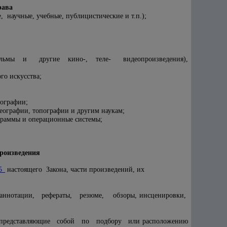
рава
, научные, учебные, публицистические и т.п.);
ильмы и другие кино-, теле- видеопроизведения),
го искусства;
ографии;
географии, топографии и другим наукам;
граммы и операционные системы;
произведения
5
настоящего Закона, части произведений, их
аннотации, рефераты, резюме, обзоры, инсценировки,
, представляющие собой по подбору или расположению