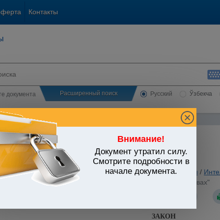
оферта
Контакты
ы
Расширенный поиск
Русский
Ўзбекча
сте документа
Внимание!
Документ утратил силу.
ЬСТВО УЗБЕКИСТАНА
Смотрите подробности в
начале документа.
анское и семейное законодательство
/
Утратившие силу акты
/
Инте
от 30.08.1996 г. N 272-I "Об авторском праве и смежных правах"
ЗАКОН