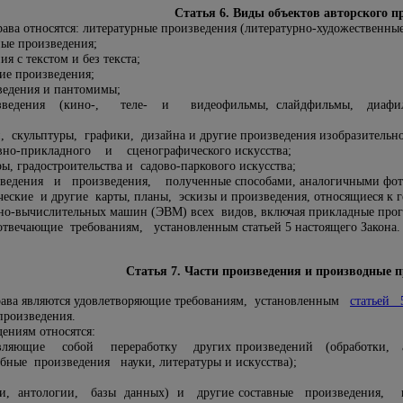
Статья 6. Виды объектов авторского п
рава относятся: литературные произведения (литературно-художественные
ные произведения;
я с текстом и без текста;
ие произведения;
ведения и пантомимы;
изведения (кино-, теле- и видеофильмы, слайдфильмы, диаф
 скульптуры, графики, дизайна и другие произведения изобразительно
вно-прикладного и сценографического искусства;
ы, градостроительства и садово-паркового искусства;
ведения и произведения, полученные способами, аналогичными фот
ческие и другие карты, планы, эскизы и произведения, относящиеся к 
но-вычислительных машин (ЭВМ) всех видов, включая прикладные про
твечающие требованиям, установленным статьей 5 настоящего Закона.
Статья 7. Части произведения и производные 
рава являются удовлетворяющие требованиям, установленным
статьей 
произведения.
ениям относятся:
авляющие собой переработку других произведений (обработки, 
ые произведения науки, литературы и искусства);
ии, антологии, базы данных) и другие составные произведения