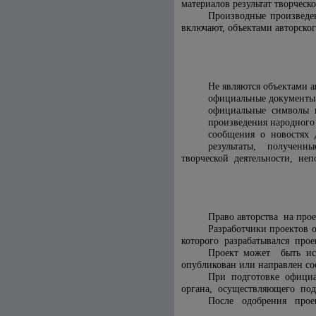
материалов результат творческо
Производные произведе
включают, объектами авторског
Не являются объектами а
официальные документы 
официальные символы и 
произведения народного 
сообщения о новостях 
результаты, полученны
творческой деятельности, не
Право авторства на про
Разработчики проектов 
которого разрабатывался проек
Проект может быть ис
опубликован или направлен со
При подготовке официа
органа, осуществляющего подг
После одобрения проек