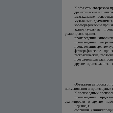
К объектам авторского п
драматические и сценар
музыкальные произведени
музыкально-драматическ
хореографические произ
аудиовизуальные про
радиопроизведения;
произведения живописи,
произведения декорати
произведения архитектур
фотографические произ
географические, геологи
программы для электрон
другие произведения, о
Объектами авторского п
наименования и производные 
К производным произвед
произведения, предст
аранжировки и другие подобн
переводы;
сборники (энциклопед