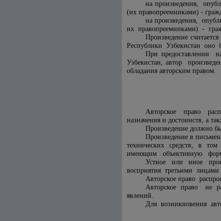
на произведения, опубл
(их правопреемниками) - граж
на произведения, опубл
их правопреемниками) - граж
Произведение считаетс
Республики Узбекистан оно б
При предоставлении н
Узбекистан, автор произведе
обладания авторским правом.
Авторское право распро
назначения и достоинств, а та
Произведение должно бы
Произведение в письмен
технических средств, в том 
имеющим объективную форму,
Устное или иное произ
восприятия третьими лицами 
Авторское право распро
Авторское право не р
явлений.
Для возникновения авто