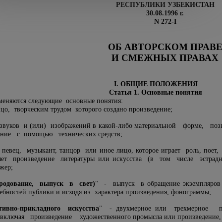
РЕСПУБЛИКИ УЗБЕКИСТАН
30.08.1996 г.
N 272-I
ОБ АВТОРСКОМ ПРАВ
И СМЕЖНЫХ ПРАВАХ
I. ОБЩИЕ ПОЛОЖЕНИЯ
Статья 1. Основные понятия
меняются следующие основные понятия:
ицо, творческим трудом которого создано произведение;
 звуков и (или) изображений в какой-либо материальной форме, п
ние с помощью технических средств;
, певец, музыкант, танцор или иное лицо, которое играет роль, поет
т произведение литературы или искусства (в том числе эстрадны
жер;
ародование, выпуск в свет)
" - выпуск в обращение экземпляров п
ебностей публики и исходя из характера произведения, фонограммы;
тивно-прикладного искусства
" - двухмерное или трехмерное п
включая произведение художественного промысла или произведение,