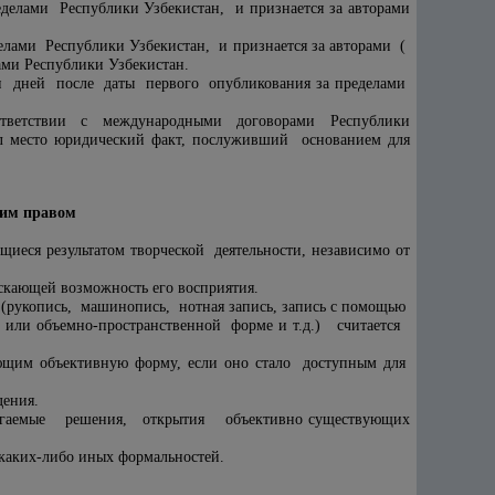
делами Республики Узбекистан, и признается за авторами
елами Республики Узбекистан, и признается за авторами (
ми Республики Узбекистан.
ти дней после даты первого опубликования за пределами
ответствии с международными договорами Республики
мел место юридический факт, послуживший основанием для
ким правом
еся результатом творческой деятельности, независимо от
скающей возможность его восприятия.
(рукопись, машинопись, нотная запись, запись с помощью
 или объемно-пространственной форме и т.д.) считается
ющим объективную форму, если оно стало доступным для
дения.
лагаемые решения, открытия объективно существующих
каких-либо иных формальностей.