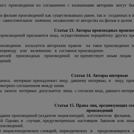
кого произведения по соглашению с названными авторами могут 
в фильме произведений как существовавших ранее, так и созданных в
амостоятельное значение, независимо от авторства на фильм в целом.
Статья 13. Авторы производных произв
роизведений признаются лица, осуществившие переработку других про
роизведения пользуется авторским правом на такое произведение 
 переводу или включению в составное произведение.
ателей производных произведений не препятствует иным лицам со
дений.
Статья 14. Авторы интервью
пись интервью принадлежит лицу, давшему интервью, и лицу, про
усмотрено соглашением между ними.
а записи интервью допускается лишь с согласия лица, давшего интерв
Статья 15. Права лиц, организующих со
произведений
дание произведений (издатели энциклопедий, изготовители фильмов, 
ий. Однако, в случаях, предусмотренных настоящим Законом или ины
произведений.
ий энциклопедических словарей, периодических и продолжающихся