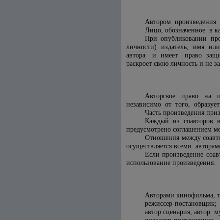
Автором произведения п
Лицо, обозначенное в ка
При опубликовании про
личности) издатель, имя и
автора и имеет право защища
раскроет свою личность и не з
Авторское право на пр
независимо от того, образует
Часть произведения при
Каждый из соавторов вп
предусмотрено соглашением м
Отношения между соавто
осуществляется всеми авторам
Если произведение соа
использование произведения.
Авторами кинофильма, т
режиссер-постановщик;
автор сценария; автор м