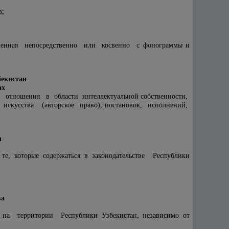
в;
вленная непосредственно или косвенно с фонограммы и
бекистан
ах
т отношения в области интеллектуальной собственности,
кусства (авторское право), постановок, исполнений,
ы
е, которые содержаться в законодательстве Республики
.
ва
на территории Республики Узбекистан, независимо от