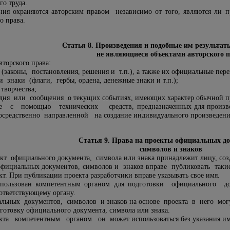
го труда.
ния охраняются авторским правом независимо от того, являются ли 
о права.
Статья 8. Произведения и подобные им результаты
не являющиеся объектами авторского 
вторского права:
(законы, постановления, решения и т.п.), а также их официальные пере
знаки (флаги, гербы, ордена, денежные знаки и т.п.);
творчества;
дня или сообщения о текущих событиях, имеющих характер обычной п
е с помощью технических средств, предназначенных для производ
посредственно направленной на создание индивидуального произведени
Статья 9. Права на проекты официальных д
символов и знаков
ект официального документа, символа или знака принадлежит лицу, соз
официальных документов, символов и знаков вправе публиковать таки
т. При публикации проекта разработчики вправе указывать свое имя.
пользован компетентным органом для подготовки официального д
ответствующему органу.
льных документов, символов и знаков на основе проекта в него мо
отовку официального документа, символа или знака.
та компетентным органом он может использоваться без указания име