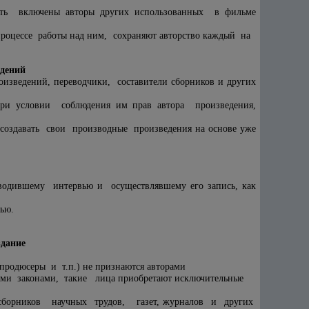
быть включены авторы других использованных в фильме
 процессе работы над ним, сохраняют авторство каждый на
едений
изведений, переводчики, составители сборников и других
при условии соблюдения им прав автора произведения,
здавать свои производные произведения на основе уже
водившему интервью и осуществлявшему его запись, как
ью.
здание
продюсеры и т.п.) не признаются авторами
ми законами, такие лица приобретают исключительные
 сборников научных трудов, газет, журналов и других