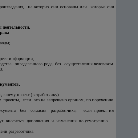
произведения, на которых они основаны или которые они
 деятельности,
права
воды;
ресс-информации;
ства определенного рода, без осуществления человеком
я.
окументов,
давшему проект (разработчику).
е проекты, если это не запрещено органом, по поручению
окумента без согласия разработчика, если проект им
гут вноситься дополнения и изменения по усмотрению
ни разработчика.