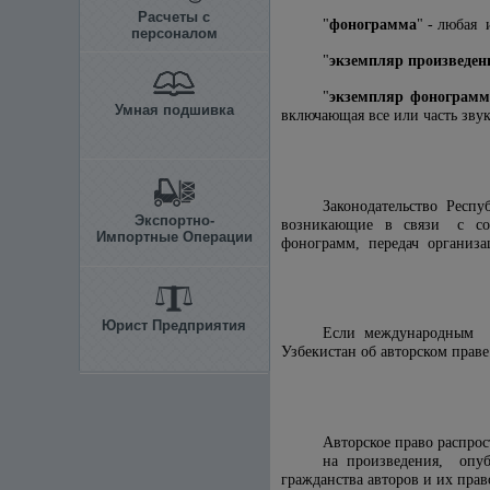
Расчеты с
"
фонограмма
" - любая 
персоналом
"
экземпляр произведен
"
экземпляр фонограм
Умная подшивка
включающая все или часть зву
Законодательство Респ
Экспортно-
возникающие в связи с соз
Импортные Операции
фонограмм, передач организа
Юрист Предприятия
Если международным до
Узбекистан об авторском прав
Авторское право распрос
на произведения, опу
гражданства авторов и их пра