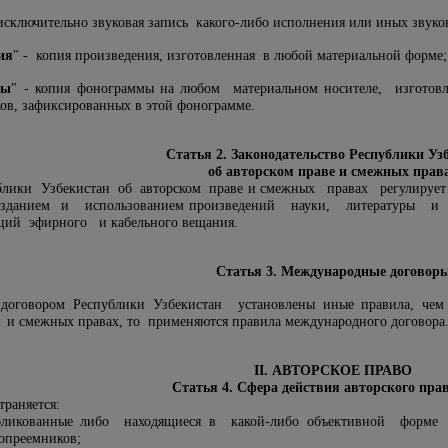
исключительно звуковая запись какого-либо исполнения или иных звуко
ия
" - копия произведения, изготовленная в любой материальной форме;
мы
" - копия фонограммы на любом материальном носителе, изгото
ков, зафиксированных в этой фонограмме.
Статья 2. Законодательство Республики Уз
об авторском праве и смежных прав
ублики Узбекистан об авторском праве и смежных правах регулируе
данием и использованием произведений науки, литературы и ис
ций эфирного и кабельного вещания.
Статья 3. Международные договор
говором Республики Узбекистан установлены иные правила, чем т
е и смежных правах, то применяются правила международного договора
II. АВТОРСКОЕ ПРАВО
Статья 4. Сфера действия авторского пра
траняется:
бликованные либо находящиеся в какой-либо объективной форме 
вопреемников;