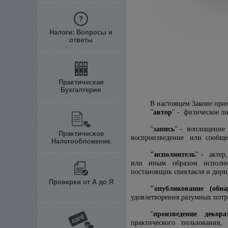
Налоги: Вопросы и
ответы
Практическая
Бухгалтерия
В настоящем Законе при
"
автор
" - физическое л
"
запись
" - воплощение
Практическое
воспроизведение или сообще
Налогообложение
"исполнитель
" - актер
или иным образом исполняе
постановщик спектакля и дири
Проверки от А до Я
"опубликование (обн
удовлетворения разумных потр
"
произведение декора
практического пользования, 