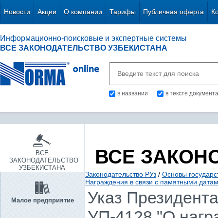
Новости
Акции
О компании
Тарифы
Публичная оферта
К
Информационно-поисковые и экспертные системы
ВСЕ ЗАКОНОДАТЕЛЬСТВО УЗБЕКИСТАНА
в названии
в тексте документ
ВСЕ ЗАКОН
ВСЕ
ЗАКОНОДАТЕЛЬСТВО
УЗБЕКИСТАНА
Законодательство РУз
/
Основы государс
Награждения в связи с памятными дата
Указ Президента 
Малое предприятие
УП-4128 "О нагр