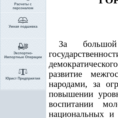
Расчеты с
персоналом
Умная подшивка
За большой
государственно
Экспортно-
Импортные Операции
демократическог
развитие межго
Юрист Предприятия
народами, за ог
повышении уровн
воспитании мо
национальных и 