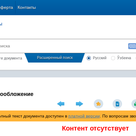
оферта
Контакты
ы
Расширенный поиск
Русский
Ўзбекча
сте документа
гообложение
лный текст документа доступен в
платной версии
. По вопросам зв
Контент отсутствует