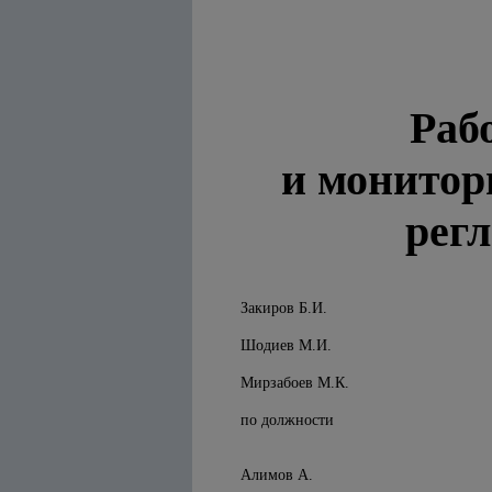
Раб
и монитор
рег
Закиров Б.И.
Шодиев М.И.
Мирзабоев М.К.
по должности
Алимов А.