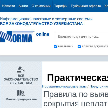
Новости
Акции
О компании
Тарифы
Публичная оферта
К
Информационно-поисковые и экспертные системы
ВСЕ ЗАКОНОДАТЕЛЬСТВО УЗБЕКИСТАНА
в названии
в тексте документ
Практическа
ВСЕ
ЗАКОНОДАТЕЛЬСТВО
УЗБЕКИСТАНА
Нормативно-правовые акты
/
Предприни
Правила по выя
Малое предприятие
сокрытия непла