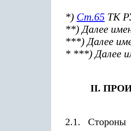
*)
Ст.65
ТК Р
**) Далее име
***) Далее и
*
***) Далее 
II. ПР
2.1. Стороны