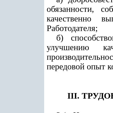
обязанности, со
качественно в
Работодателя;
б) способств
улучшению кач
производительн
передовой опыт к
III. ТРУ