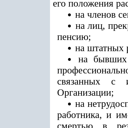
его положения ра
на членов с
на лиц, пре
пенсию;
на штатных 
на бывших 
профессионально
связанных с 
Организации;
на нетрудос
работника, и и
смертью в рез