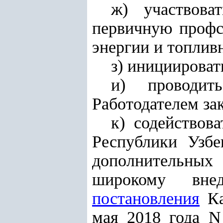
ж) участвова
первичную профс
энергии и топлив
з) инициироват
и) проводит
Работодателем за
к) содействов
Республики Узб
дополнительных
широкому вне
постановления
Ка
мая 2018 года N