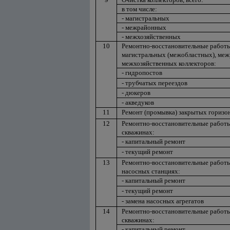
в том числе:
- магистральных
- межрайонных
- межхозяйственных
10
Ремонтно-восстановительные работ
магистральных (межобластных), ме
межхозяйственных коллекторов:
- гидропостов
- трубчатых переездов
- дюкеров
- акведуков
11
Ремонт (промывка) закрытых горизо
12
Ремонтно-восстановительные работ
скважинах:
- капитальный ремонт
- текущий ремонт
13
Ремонтно-восстановительные работ
насосных станциях:
- капитальный ремонт
- текущий ремонт
- замена насосных агрегатов
14
Ремонтно-восстановительные работ
скважинах:
- капитальный ремонт