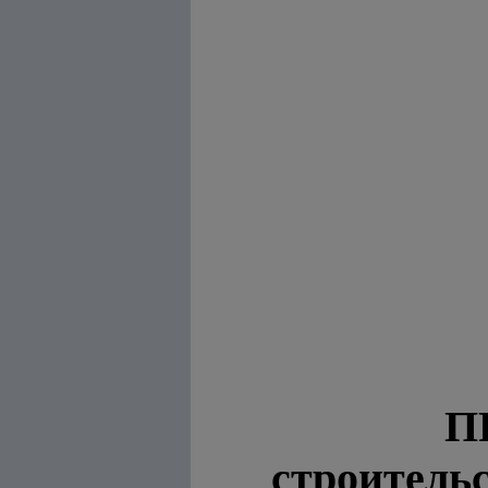
П
строитель