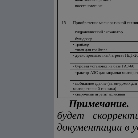
- восстановление
15
Приобретение мелиоративной техник
- гидравлический экскаватор
- бульдозер
- трайлер
- тягач для трайлера
- дренопромывочный агрегат ПДТ-2
- буровая установка на базе ГАЗ-66
- трактор-АЗС для заправки мелиора
- мобильное здание (вагон-домик для
мелиоративной техники)
- сварочный агрегат колесный
Примечание.
С
будет скоррект
документации в у