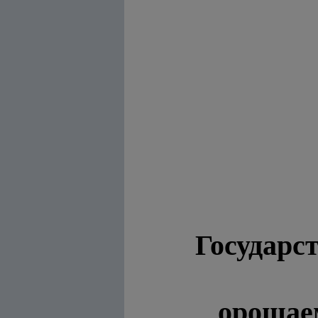
Государс
орошаем