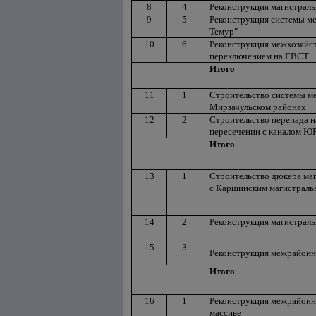
8
4
Реконструкция магистраль
9
5
Реконструкция системы м
Темур"
10
6
Реконструкция межхозяйс
переключением на ГВСТ
Итого
11
1
Строительство системы м
Мирзачульском районах
12
2
Строительство перепада н
пересечении с каналом Ю
Итого
13
1
Строительство дюкера маг
с Каршинским магистраль
14
2
Реконструкция магистраль
15
3
Реконструкция межрайонн
Итого
16
1
Реконструкция межрайонн
массиве