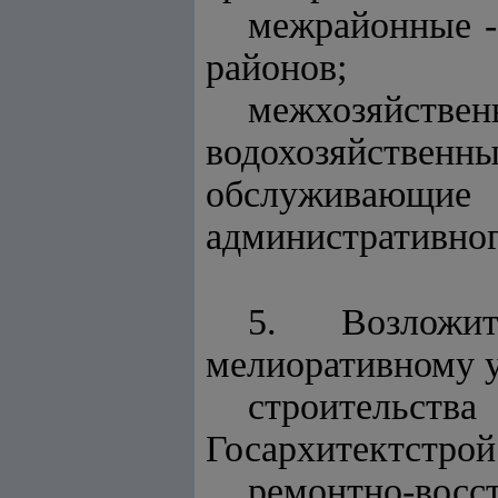
межрайонные -
районов;
межхозяйст
водохозяйственн
обслуживающие
административног
5. Возложи
мелиоративному 
строительства
Госархитектстрой
ремонтно-восс