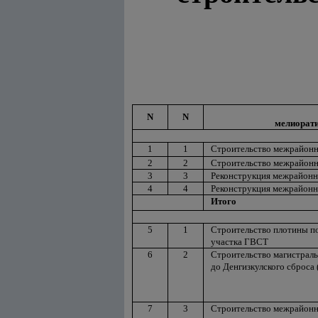
N
N
мелиорати
1
1
Строительство межрайонн
2
2
Строительство межрайонн
3
3
Реконструкция межрайонн
4
4
Реконструкция межрайонн
Итого
5
1
Строительство плотины п
участка ГВСТ
6
2
Строительство магистраль
до Денгизкулского сброса (
7
3
Строительство межрайонн