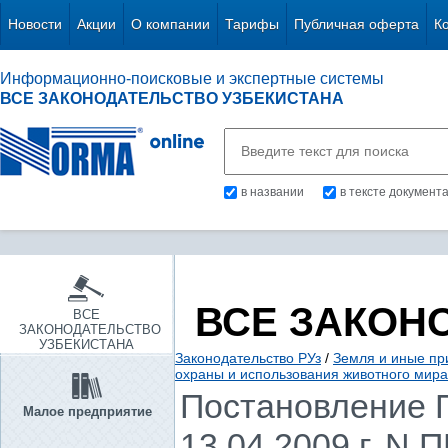
Новости
Акции
О компании
Тарифы
Публичная оферта
К
Информационно-поисковые и экспертные системы
ВСЕ ЗАКОНОДАТЕЛЬСТВО УЗБЕКИСТАНА
в названии
в тексте документ
ВСЕ ЗАКОН
ВСЕ
ЗАКОНОДАТЕЛЬСТВО
УЗБЕКИСТАНА
Законодательство РУз
/
Земля и иные пр
охраны и использования животного мира
Постановление П
Малое предприятие
13.04.2009 г. N