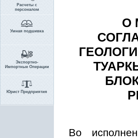
Расчеты с
персоналом
О
Умная подшивка
СОГЛ
ГЕОЛОГИ
ТУАРК
Экспортно-
Импортные Операции
БЛО
Р
Юрист Предприятия
Во исполн