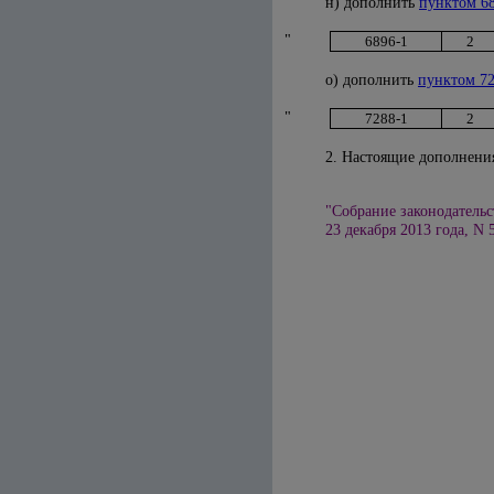
н) дополнить
пунктом 6
"
6896-1
2
о) дополнить
пунктом 72
"
7288-1
2
2. Настоящие дополнения
"Собрание законодательс
23 декабря 2013 года, N 5