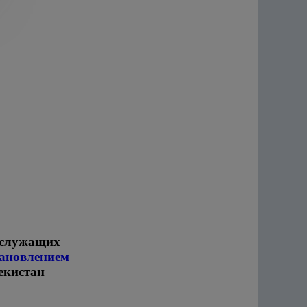
 служащих
ановлением
екистан