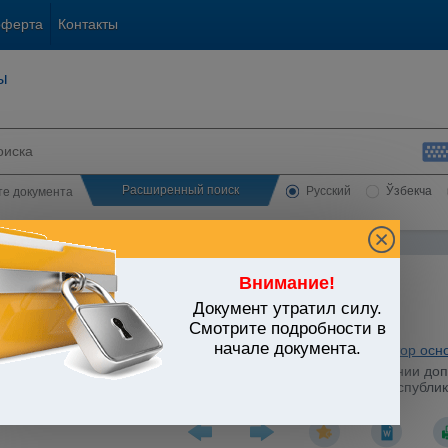
оферта
Контакты
ы
Расширенный поиск
Русский
Ўзбекча
сте документа
Внимание!
Документ утратил силу.
ЬСТВО УЗБЕКИСТАНА
Смотрите подробности в
начале документа.
 занятость населения
/
Утратившие силу акты
/
Классификатор осн
иальной защиты населения от 16.12.2013 г. N 85-Б "О внесении д
х, утвержденный постановлением Кабинета Министров Республики У
013 г. N 2537)