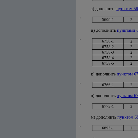
з) дополнить
пунктом 56
"
5609-1
2
и) дополнить
пунктами 
"
6758-1
2
6758-2
2
6758-3
2
6758-4
2
6758-5
2
к) дополнить
пунктом 67
"
6766-1
2
л) дополнить
пунктом 67
"
6772-1
2
м) дополнить
пунктом 6
"
6895-1
2