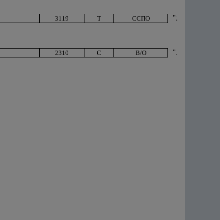
";
3119
Т
ССПО
".
2310
С
В/О