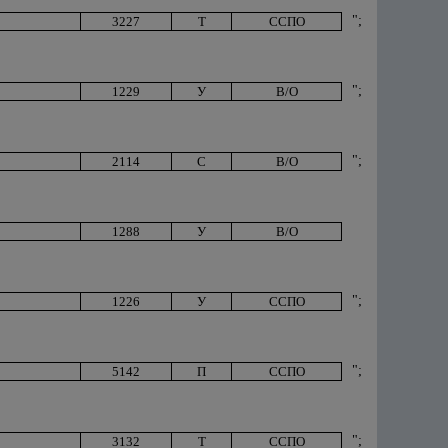
";
3227
Т
ССПО
";
1229
У
В/О
";
2114
С
В/О
1288
У
В/О
";
1226
У
ССПО
";
5142
П
ССПО
";
3132
Т
ССПО