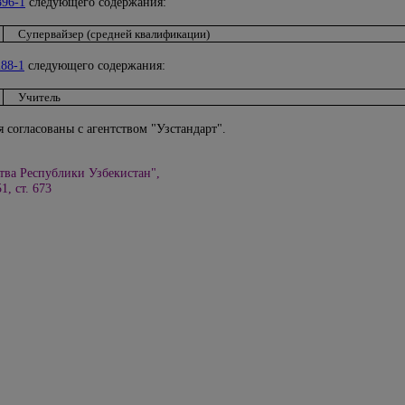
896-1
следующего содержания:
Супервайзер (средней квалификации)
88-1
следующего содержания:
Учитель
 согласованы с агентством "Узстандарт".
тва Республики Узбекистан",
1, ст. 673