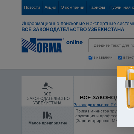
Новости
Акции
О компании
Тарифы
Публичная 
Информационно-поисковые и экспертные систем
ВСЕ ЗАКОНОДАТЕЛЬСТВО УЗБЕКИСТАНА
в названии
в тек
ВСЕ
ВСЕ ЗАКОНОДАТЕЛ
ЗАКОНОДАТЕЛЬСТВО
УЗБЕКИСТАНА
Законодательство РУз
/
Труд и
Приказ министра труда и соц
служащих и профессий рабочи
(Зарегистрирован МЮ 18.12.2
Малое предприятие